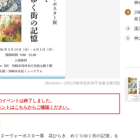
神
川
3
奈
湯
4
神
5
Museum＋205(川崎市役所本庁舎復元棟2階)
のイベントは終了しました。
ベントはこちらからご確認ください。
憶
・ヌーヴォーポスター展 花ひらき、めぐりゆく街の記憶」を