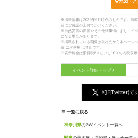
地図・ア
※掲載情報は2026年6月時点のものです。
前にご確認の上おでかけください。
※自然災害の影響やその他諸事情により、イ
になる場合があります。
※掲載されている画像は取材先から本ページ
載(二次使用)は禁止です。
※表示料金は消費税8％ないし10％の内税表示
イベント詳細
トップ
X(旧Twitter)
一覧に戻る
神奈川県
のGWイベント一覧へ
関東
の美術展・博物展・展示会一覧へ