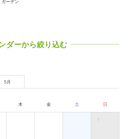
ガーデン
ンダーから絞り込む
5月
木
金
土
日
1