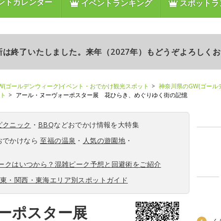
ントカレンダー
イベントランキング
スポットラ
更新は終了いたしました。来年（2027年）もどうぞよろしく
W(ゴールデンウィーク)イベント・おでかけ観光スポット
神奈川県のGW(ゴール
ント
アール・ヌーヴォーポスター展 花ひらき、めぐりゆく街の記憶
ピクニック
・
BBQ
などおでかけ情報を大特集
おでかけなら
至福の温泉
・
人気の遊園地
・
ィークはいつから？混雑ピーク予想と回避術をご紹介
関東・関西・東海エリア別スポットガイド
ォーポスター展