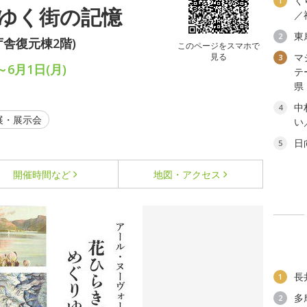
く
1
ゆく街の記憶
／
東
2
庁舎復元棟2階)
このページをスマホで
見る
マ
3
～6月1日(月)
テ
県
中
4
展・展示会
い
日
5
開催時間など
地図・アクセス
長
1
多
2