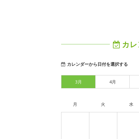
カレ
カレンダーから日付を選択する
3月
4月
月
火
水