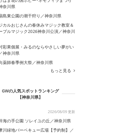
りはま花の国ポピー･ネモフィラまつり
神奈川県
扇島東公園の潮干狩り／神奈川県
ジカルおじさんの春休みマジック教室＆
ーブルマジック2026神奈川公演／神奈川
村彩果個展・みるのならやさしい夢がい
／神奈川県
向薬師春季例大祭／神奈川県
もっと見る
GWの人気スポットランキング
【神奈川県】
2026/08/09 更新
井海の手公園 ソレイユの丘／神奈川県
摩川緑地バーベキュー広場【予約制】／