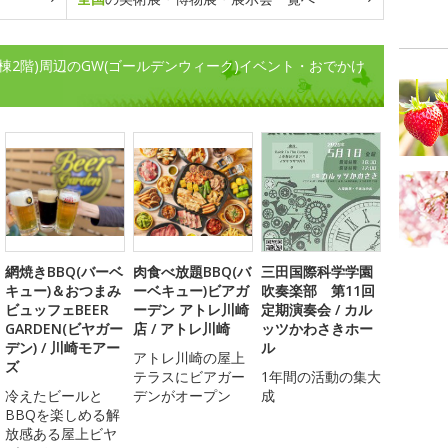
復元棟2階)周辺のGW(ゴールデンウィーク)イベント・おでかけ
網焼きBBQ(バーベ
肉食べ放題BBQ(バ
三田国際科学学園
キュー)＆おつまみ
ーベキュー)ビアガ
吹奏楽部 第11回
ビュッフェBEER
ーデン アトレ川崎
定期演奏会 / カル
GARDEN(ビヤガー
店 / アトレ川崎
ッツかわさきホー
デン) / 川崎モアー
ル
アトレ川崎の屋上
ズ
テラスにビアガー
1年間の活動の集大
冷えたビールと
デンがオープン
成
BBQを楽しめる解
放感ある屋上ビヤ