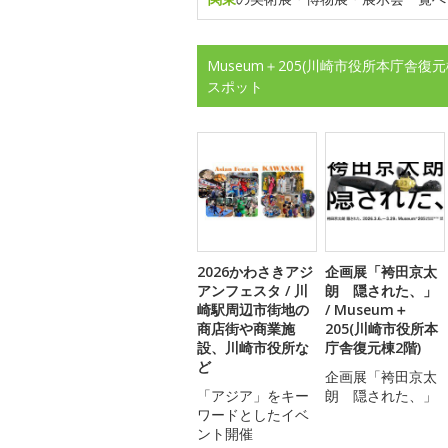
Museum＋205(川崎市役所本庁舎
スポット
2026かわさきアジ
企画展「袴田京太
アンフェスタ / 川
朗 隠された、」
崎駅周辺市街地の
/ Museum＋
商店街や商業施
205(川崎市役所本
設、川崎市役所な
庁舎復元棟2階)
ど
企画展「袴田京太
「アジア」をキー
朗 隠された、」
ワードとしたイベ
ント開催