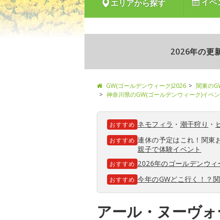
イベ
エリアから探す
2026年の
GW(ゴールデンウィーク)2026
関東のG
神奈川県のGW(ゴールデンウィーク)イベ
ネモフィラ
・
潮干狩り
・
おすすめ
連休の予定はこれ！関東
おすすめ
親子で体験イベント
2026年のゴールデンウ
おすすめ
今年のGWどこ行く！？
おすすめ
アール・ヌーヴ