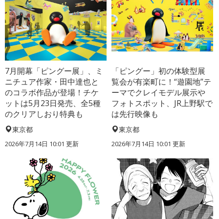
7月開幕「ピングー展」、ミ
「ピングー」初の体験型展
ニチュア作家・田中達也と
覧会が有楽町に！“遊園地”テ
のコラボ作品が登場！チケ
ーマでクレイモデル展示や
ットは5月23日発売、全5種
フォトスポット、JR上野駅で
のクリアしおり特典も
は先行映像も
東京都
東京都
2026年7月14日 10:01 更新
2026年7月14日 10:01 更新