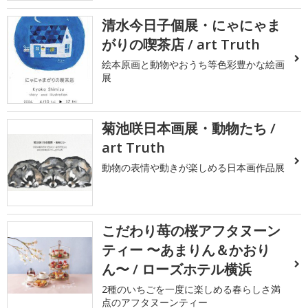
清水今日子個展・にゃにゃま
がりの喫茶店 / art Truth
絵本原画と動物やおうち等色彩豊かな絵画
展
菊池咲日本画展・動物たち /
art Truth
動物の表情や動きが楽しめる日本画作品展
こだわり苺の桜アフタヌーン
ティー 〜あまりん＆かおり
ん〜 / ローズホテル横浜
2種のいちごを一度に楽しめる春らしさ満
点のアフタヌーンティー