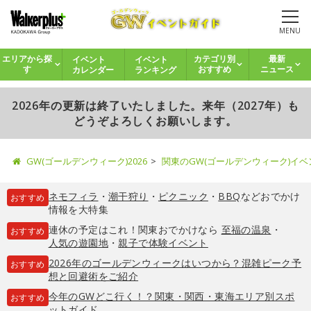
MENU
イベント
イベント
エリアから探
カテゴリ別
最新
カレンダー
ランキング
す
おすすめ
ニュース
2026年の更新は終了いたしました。来年（2027年）も
どうぞよろしくお願いします。
GW(ゴールデンウィーク)2026
関東のGW(ゴールデンウィーク)イ
ネモフィラ
・
潮干狩り
・
ピクニック
・
BBQ
などおでかけ
おすすめ
情報を大特集
連休の予定はこれ！関東おでかけなら
至福の温泉
・
おすすめ
人気の遊園地
・
親子で体験イベント
2026年のゴールデンウィークはいつから？混雑ピーク予
おすすめ
想と回避術をご紹介
今年のGWどこ行く！？関東・関西・東海エリア別スポ
おすすめ
ットガイド