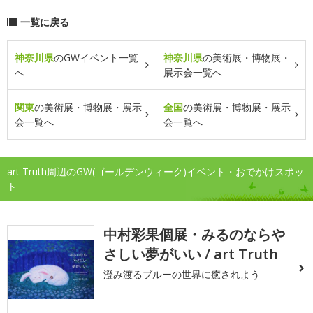
一覧に戻る
神奈川県
のGWイベント一覧
神奈川県
の美術展・博物展・
へ
展示会一覧へ
関東
の美術展・博物展・展示
全国
の美術展・博物展・展示
会一覧へ
会一覧へ
art Truth周辺のGW(ゴールデンウィーク)イベント・おでかけスポッ
ト
中村彩果個展・みるのならや
さしい夢がいい / art Truth
澄み渡るブルーの世界に癒されよう