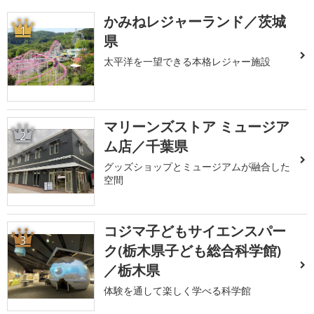
かみねレジャーランド／茨城
1
県
太平洋を一望できる本格レジャー施設
マリーンズストア ミュージア
2
ム店／千葉県
グッズショップとミュージアムが融合した
空間
コジマ子どもサイエンスパー
3
ク(栃木県子ども総合科学館)
／栃木県
体験を通して楽しく学べる科学館