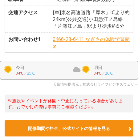
交通アクセス
[車]東名高速道路「厚木」ICより約
24km[公共交通]小田急江ノ島線
「片瀬江ノ島」駅より徒歩約5分
お問い合わせ1
0466-28-6411 なぎさの体験学習館
今日
明日
34℃
／
25℃
34℃
／
26℃
天気情報提供元：株式会社ライフビジネスウェザー
※施設やイベントが休園・中止になっている場合がありま
す。おでかけの際は事前にご確認ください。
開催期間や料金、公式サイトの
情報を見る