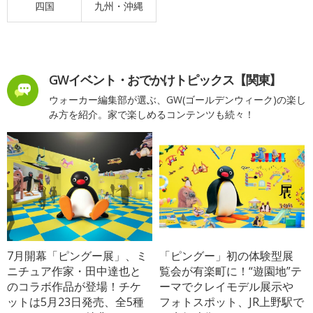
四国
九州・沖縄
GWイベント・おでかけトピックス【関東】
ウォーカー編集部が選ぶ、GW(ゴールデンウィーク)の楽し
み方を紹介。家で楽しめるコンテンツも続々！
7月開幕「ピングー展」、ミ
「ピングー」初の体験型展
ニチュア作家・田中達也と
覧会が有楽町に！“遊園地”テ
のコラボ作品が登場！チケ
ーマでクレイモデル展示や
ットは5月23日発売、全5種
フォトスポット、JR上野駅で