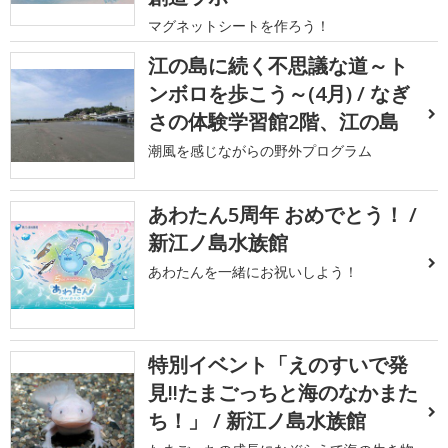
マグネットシートを作ろう！
江の島に続く不思議な道～ト
ンボロを歩こう～(4月) / なぎ
さの体験学習館2階、江の島
潮風を感じながらの野外プログラム
あわたん5周年 おめでとう！ /
新江ノ島水族館
あわたんを一緒にお祝いしよう！
特別イベント「えのすいで発
見!!たまごっちと海のなかまた
ち！」 / 新江ノ島水族館