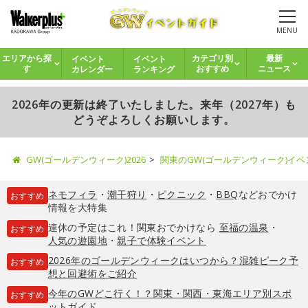
MENU
イベント
イベント
エリアから探
カテゴリ別
最新
カレンダー
ランキング
す
おすすめ
ニュース
2026年の更新は終了いたしました。来年（2027年）も
どうぞよろしくお願いします。
GW(ゴールデンウィーク)2026
関東のGW(ゴールデンウィーク)イ
ネモフィラ
・
潮干狩り
・
ピクニック
・
BBQ
などおでかけ
おすすめ
情報を大特集
連休の予定はこれ！関東おでかけなら
至福の温泉
・
おすすめ
人気の遊園地
・
親子で体験イベント
2026年のゴールデンウィークはいつから？混雑ピーク予
おすすめ
想と回避術をご紹介
今年のGWどこ行く！？関東・関西・東海エリア別スポ
おすすめ
ットガイド