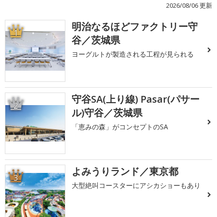
2026/08/06 更新
明治なるほどファクトリー守
1
谷／茨城県
ヨーグルトが製造される工程が見られる
守谷SA(上り線) Pasar(パサー
2
ル)守谷／茨城県
「恵みの森」がコンセプトのSA
よみうりランド／東京都
3
大型絶叫コースターにアシカショーもあり