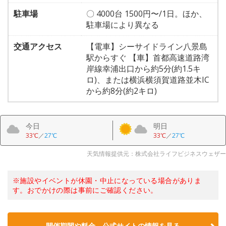
駐車場
〇 4000台 1500円〜/1日。ほか、
駐車場により異なる
交通アクセス
【電車】シーサイドライン八景島
駅からすぐ 【車】首都高速道路湾
岸線幸浦出口から約5分(約1.5キ
ロ)、または横浜横須賀道路並木IC
から約8分(約2キロ)
今日
明日
33℃
／
27℃
33℃
／
27℃
天気情報提供元：株式会社ライフビジネスウェザー
※施設やイベントが休園・中止になっている場合がありま
す。おでかけの際は事前にご確認ください。
開催期間や料金、公式サイトの
情報を見る