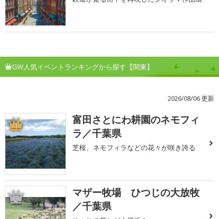
GW人気イベントランキングから探す【関東】
2026/08/06 更新
富田さとにわ耕園のネモフィ
1
ラ／千葉県
芝桜、ネモフィラなどの花々が咲き誇る
マザー牧場 ひつじの大放牧
2
／千葉県