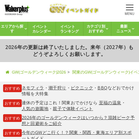
MENU
イベント
イベント
エリアから探
カテゴリ別
最新
カレンダー
ランキング
す
おすすめ
ニュース
2026年の更新は終了いたしました。来年（2027年）も
どうぞよろしくお願いします。
GW(ゴールデンウィーク)2026
関東のGW(ゴールデンウィーク)イ
ネモフィラ
・
潮干狩り
・
ピクニック
・
BBQ
などおでかけ
おすすめ
情報を大特集
連休の予定はこれ！関東おでかけなら
至福の温泉
・
おすすめ
人気の遊園地
・
親子で体験イベント
2026年のゴールデンウィークはいつから？混雑ピーク予
おすすめ
想と回避術をご紹介
今年のGWどこ行く！？関東・関西・東海エリア別スポ
おすすめ
ットガイド