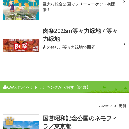
巨大な総合公園でフリーマーケット初開
催！
肉祭2026in等々力緑地 / 等々
力緑地
肉の祭典が等々力緑地で開催！
GW人気イベントランキングから探す【関東】
2026/08/07 更新
国営昭和記念公園のネモフィ
1
ラ／東京都