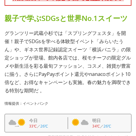
親子で学ぶSDGsと世界No.1スイーツ
グランツリー武蔵小杉では「スプリングフェスタ」を開
催！親子でSDGsを学べる体験型イベント「みらいたう
ん」や、ギネス世界記録認定スイーツ「横浜バニラ」の限
定ショップが登場。館内各店では、桜モチーフの限定グル
メや新生活を彩る最旬ファッション、コスメ、雑貨が豊富
に揃う。さらにPayPayポイント還元やnanacoポイント10
倍など、お得なキャンペーンも実施。春の魅力を満喫でき
る特別な期間だ 。
情報提供：イベントバンク
今日
明日
33℃
／
26℃
34℃
／
26℃