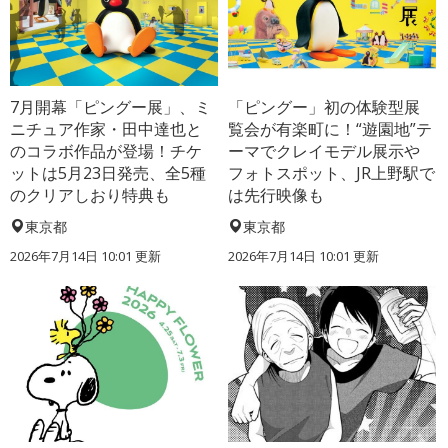
7月開幕「ピングー展」、ミ
「ピングー」初の体験型展
ニチュア作家・田中達也と
覧会が有楽町に！“遊園地”テ
のコラボ作品が登場！チケ
ーマでクレイモデル展示や
ットは5月23日発売、全5種
フォトスポット、JR上野駅で
のクリアしおり特典も
は先行映像も
東京都
東京都
2026年7月14日 10:01 更新
2026年7月14日 10:01 更新