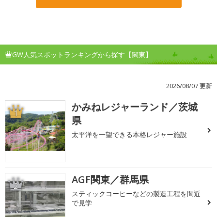
GW人気スポットランキングから探す【関東】
2026/08/07 更新
かみねレジャーランド／茨城
1
県
太平洋を一望できる本格レジャー施設
AGF関東／群馬県
2
スティックコーヒーなどの製造工程を間近
で見学