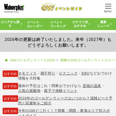
MENU
イベント
イベント
エリアから探
カテゴリ別
最新
カレンダー
ランキング
す
おすすめ
ニュース
2026年の更新は終了いたしました。来年（2027年）も
どうぞよろしくお願いします。
GW(ゴールデンウィーク)2026
関東のGW(ゴールデンウィーク)イ
ネモフィラ
・
潮干狩り
・
ピクニック
・
BBQ
などおでかけ
おすすめ
情報を大特集
連休の予定はこれ！関東おでかけなら
至福の温泉
・
おすすめ
人気の遊園地
・
親子で体験イベント
2026年のゴールデンウィークはいつから？混雑ピーク予
おすすめ
想と回避術をご紹介
今年のGWどこ行く！？関東・関西・東海エリア別スポ
おすすめ
ットガイド