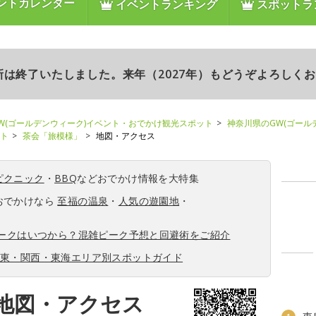
ントカレンダー
イベントランキング
スポットラ
更新は終了いたしました。来年（2027年）もどうぞよろしく
W(ゴールデンウィーク)イベント・おでかけ観光スポット
神奈川県のGW(ゴール
ント
茶会「旅模様」
地図・アクセス
ピクニック
・
BBQ
などおでかけ情報を大特集
おでかけなら
至福の温泉
・
人気の遊園地
・
ィークはいつから？混雑ピーク予想と回避術をご紹介
関東・関西・東海エリア別スポットガイド
地図・アクセス