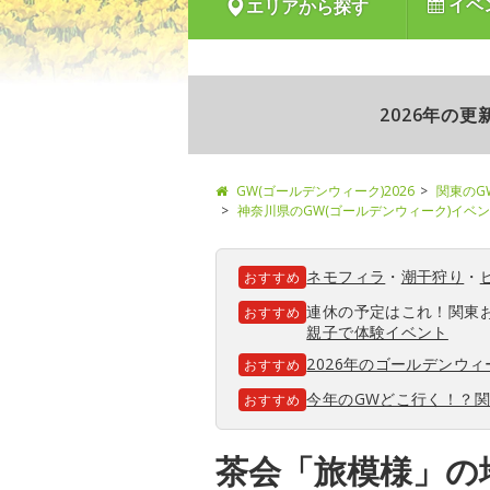
イベ
エリアから探す
2026年の
GW(ゴールデンウィーク)2026
関東のG
神奈川県のGW(ゴールデンウィーク)イベ
ネモフィラ
・
潮干狩り
・
おすすめ
連休の予定はこれ！関東
おすすめ
親子で体験イベント
2026年のゴールデンウ
おすすめ
今年のGWどこ行く！？
おすすめ
茶会「旅模様」の