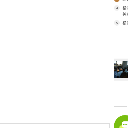
横
4
神
横
5