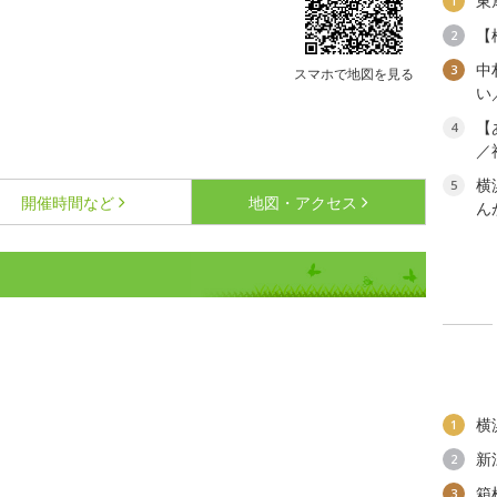
東
1
【
2
中
3
スマホで地図を見る
い
【
4
／
横
5
開催時間など
地図・アクセス
ん
横
1
新
2
箱
3