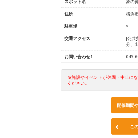
スポット名
象の
住所
横浜
駐車場
×
交通アクセス
[公共
分、出
お問い合わせ1
045-
※施設やイベントが休園・中止に
ください。
開催期間
こ