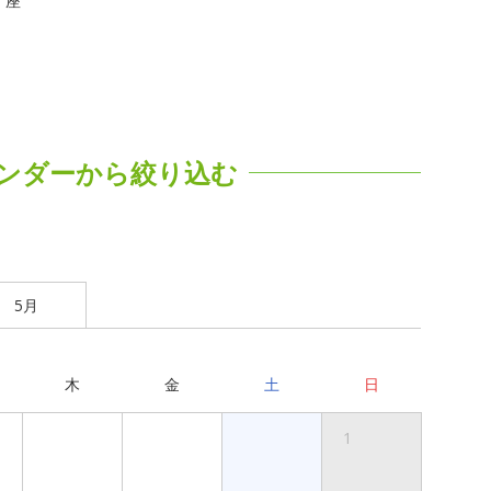
座
ンダーから絞り込む
5月
木
金
土
日
1