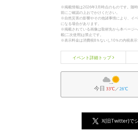
※掲載情報は2026年3月時点のものです。
前にご確認の上おでかけください。
※自然災害の影響やその他諸事情により、イ
になる場合があります。
※掲載されている画像は取材先から本ページ
載(二次使用)は禁止です。
※表示料金は消費税8％ないし10％の内税表示
イベント詳細
トップ
今日
33℃
／
26℃
X(旧Twitter)