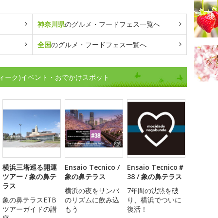
神奈川県
のグルメ・フードフェス一覧へ
全国
のグルメ・フードフェス一覧へ
ィーク)イベント・おでかけスポット
横浜三塔巡る開運
Ensaio Tecnico /
Ensaio Tecnico＃
ツアー / 象の鼻テ
象の鼻テラス
38 / 象の鼻テラス
ラス
横浜の夜をサンバ
7年間の沈黙を破
象の鼻テラスETB
のリズムに飲み込
り、横浜でついに
ツアーガイドの講
もう
復活！