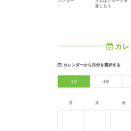
ンショー
さんぽクルーズを
楽しもう
カレ
カレンダーから日付を選択する
3月
4月
月
火
水