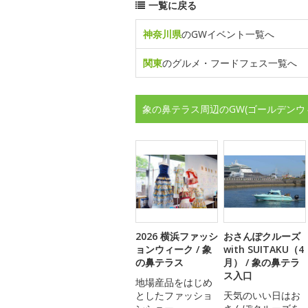
一覧に戻る
神奈川県
のGWイベント一覧へ
関東
のグルメ・フードフェス一覧へ
象の鼻テラス周辺のGW(ゴールデンウ
2026 横浜ファッシ
おさんぽクルーズ
ョンウィーク / 象
with SUITAKU（4
の鼻テラス
月） / 象の鼻テラ
ス入口
地場産品をはじめ
としたファッショ
天気のいい日はお