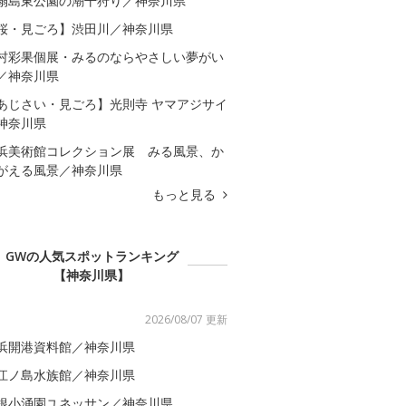
扇島東公園の潮干狩り／神奈川県
桜・見ごろ】渋田川／神奈川県
村彩果個展・みるのならやさしい夢がい
／神奈川県
あじさい・見ごろ】光則寺 ヤマアジサイ
神奈川県
浜美術館コレクション展 みる風景、か
がえる風景／神奈川県
もっと見る
GWの人気スポットランキング
【神奈川県】
2026/08/07 更新
浜開港資料館／神奈川県
江ノ島水族館／神奈川県
根小涌園ユネッサン／神奈川県