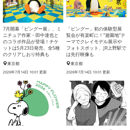
7月開幕「ピングー展」、ミ
「ピングー」初の体験型展
ニチュア作家・田中達也と
覧会が有楽町に！“遊園地”テ
のコラボ作品が登場！チケ
ーマでクレイモデル展示や
ットは5月23日発売、全5種
フォトスポット、JR上野駅で
のクリアしおり特典も
は先行映像も
東京都
東京都
2026年7月14日 10:01 更新
2026年7月14日 10:01 更新