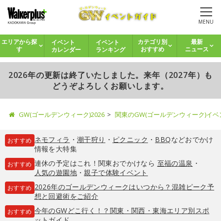
MENU
イベント
イベント
エリアから探
カテゴリ別
最新
カレンダー
ランキング
す
おすすめ
ニュース
2026年の更新は終了いたしました。来年（2027年）も
どうぞよろしくお願いします。
GW(ゴールデンウィーク)2026
関東のGW(ゴールデンウィーク)イ
ネモフィラ
・
潮干狩り
・
ピクニック
・
BBQ
などおでかけ
おすすめ
情報を大特集
連休の予定はこれ！関東おでかけなら
至福の温泉
・
おすすめ
人気の遊園地
・
親子で体験イベント
2026年のゴールデンウィークはいつから？混雑ピーク予
おすすめ
想と回避術をご紹介
今年のGWどこ行く！？関東・関西・東海エリア別スポ
おすすめ
ットガイド