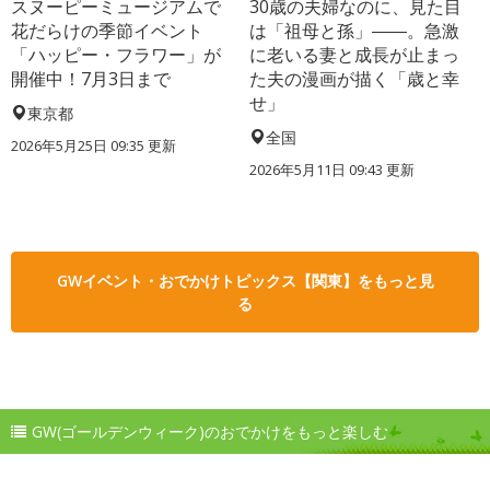
スヌーピーミュージアムで
30歳の夫婦なのに、見た目
花だらけの季節イベント
は「祖母と孫」――。急激
「ハッピー・フラワー」が
に老いる妻と成長が止まっ
開催中！7月3日まで
た夫の漫画が描く「歳と幸
せ」
東京都
全国
2026年5月25日 09:35 更新
2026年5月11日 09:43 更新
GWイベント・おでかけトピックス【関東】をもっと見
る
GW(ゴールデンウィーク)のおでかけをもっと楽しむ