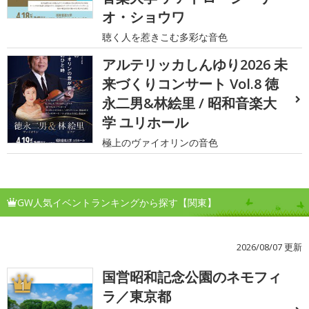
オ・ショウワ
聴く人を惹きこむ多彩な音色
アルテリッカしんゆり2026 未
来づくりコンサート Vol.8 徳
永二男&林絵里 / 昭和音楽大
学 ユリホール
極上のヴァイオリンの音色
GW人気イベントランキングから探す【関東】
2026/08/07 更新
国営昭和記念公園のネモフィ
1
ラ／東京都