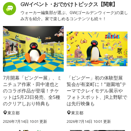
GWイベント・おでかけトピックス【関東】
ウォーカー編集部が選ぶ、GW(ゴールデンウィーク)の楽し
み方を紹介。家で楽しめるコンテンツも続々！
7月開幕「ピングー展」、ミ
「ピングー」初の体験型展
ニチュア作家・田中達也と
覧会が有楽町に！“遊園地”テ
のコラボ作品が登場！チケ
ーマでクレイモデル展示や
ットは5月23日発売、全5種
フォトスポット、JR上野駅で
のクリアしおり特典も
は先行映像も
東京都
東京都
2026年7月14日 10:01 更新
2026年7月14日 10:01 更新