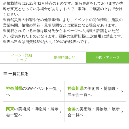
※掲載情報は2025年12月時点のものです。随時更新をしておりますが内
容が変更となっている場合がありますので、事前にご確認の上おでかけ
ください。
※自然災害の影響やその他諸事情により、イベントの開催情報、施設の
営業時間、植物の開花・見頃期間などは変更になる場合があります。
※掲載されている画像は取材先から本ページへの掲載の許諾をいただ
き、提供されたものとなります。画像の無断転載(二次使用)は禁止です。
※表示料金は消費税8％ないし10％の内税表示です。
イベント詳細
開催時間など
地図・アクセス
トップ
一覧に戻る
神奈川県
のGWイベント一覧
神奈川県
の美術展・博物展・
へ
展示会一覧へ
関東
の美術展・博物展・展示
全国
の美術展・博物展・展示
会一覧へ
会一覧へ