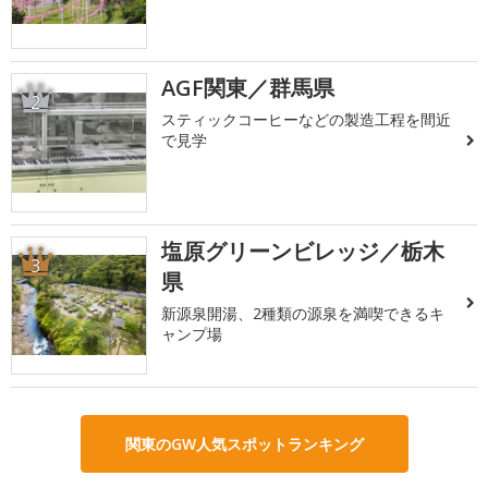
AGF関東／群馬県
2
スティックコーヒーなどの製造工程を間近
で見学
塩原グリーンビレッジ／栃木
3
県
新源泉開湯、2種類の源泉を満喫できるキ
ャンプ場
関東のGW人気スポットランキング