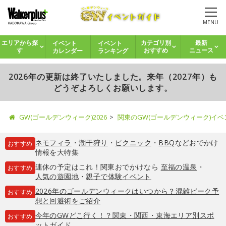
MENU
イベント
イベント
エリアから探
カテゴリ別
最新
カレンダー
ランキング
す
おすすめ
ニュース
2026年の更新は終了いたしました。来年（2027年）も
どうぞよろしくお願いします。
GW(ゴールデンウィーク)2026
関東のGW(ゴールデンウィーク)イ
ネモフィラ
・
潮干狩り
・
ピクニック
・
BBQ
などおでかけ
おすすめ
情報を大特集
連休の予定はこれ！関東おでかけなら
至福の温泉
・
おすすめ
人気の遊園地
・
親子で体験イベント
2026年のゴールデンウィークはいつから？混雑ピーク予
おすすめ
想と回避術をご紹介
今年のGWどこ行く！？関東・関西・東海エリア別スポ
おすすめ
ットガイド