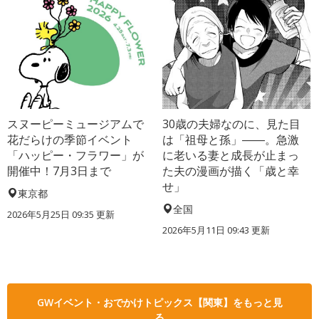
スヌーピーミュージアムで
30歳の夫婦なのに、見た目
花だらけの季節イベント
は「祖母と孫」――。急激
「ハッピー・フラワー」が
に老いる妻と成長が止まっ
開催中！7月3日まで
た夫の漫画が描く「歳と幸
せ」
東京都
全国
2026年5月25日 09:35 更新
2026年5月11日 09:43 更新
GWイベント・おでかけトピックス【関東】をもっと見
る