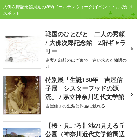
大佛次郎記念館周辺のGW(ゴールデンウィーク)イベント・おでかけ
スポット
戦国のひとびと 二人の秀頼
/ 大佛次郎記念館 2階ギャラ
リー
史実と幻想のはざまで―追い求めた物語の
力
特別展「生誕130年 吉屋信
子展 シスターフッドの源
流」 / 県立神奈川近代文学館
吉屋信子の生涯と作品に触れる
【桜・見ごろ】港の見える丘
公園（神奈川近代文学館周辺