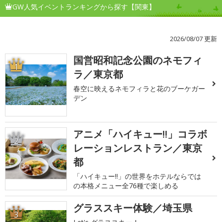
GW人気イベントランキングから探す【関東】
2026/08/07 更新
国営昭和記念公園のネモフィ
1
ラ／東京都
春空に映えるネモフィラと花のブーケガー
デン
アニメ「ハイキュー!!」コラボ
2
レーションレストラン／東京
都
「ハイキュー!!」の世界をホテルならでは
の本格メニュー全76種で楽しめる
グラススキー体験／埼玉県
3