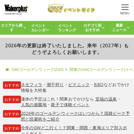
MENU
イベント
イベント
エリアから探
カテゴリ別
最新
カレンダー
ランキング
す
おすすめ
ニュース
2026年の更新は終了いたしました。来年（2027年）も
どうぞよろしくお願いします。
GW(ゴールデンウィーク)2026
関東のGW(ゴールデンウィーク)イ
ネモフィラ
・
潮干狩り
・
ピクニック
・
BBQ
などおでかけ
おすすめ
情報を大特集
連休の予定はこれ！関東おでかけなら
至福の温泉
・
おすすめ
人気の遊園地
・
親子で体験イベント
2026年のゴールデンウィークはいつから？混雑ピーク予
おすすめ
想と回避術をご紹介
今年のGWどこ行く！？関東・関西・東海エリア別スポ
おすすめ
ットガイド