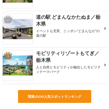
道の駅 どまんなかたぬま／栃
2
木県
イベントも充実、ニッポン“どまんなか”の
道の駅
モビリティリゾートもてぎ／
3
栃木県
人と自然とモビリティが融合したモビリテ
ィテーマパーク
関東のGW人気スポットランキング