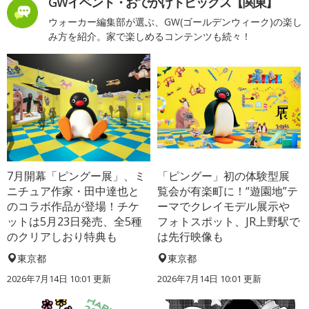
GWイベント・おでかけトピックス【関東】
ウォーカー編集部が選ぶ、GW(ゴールデンウィーク)の楽し
み方を紹介。家で楽しめるコンテンツも続々！
7月開幕「ピングー展」、ミ
「ピングー」初の体験型展
ニチュア作家・田中達也と
覧会が有楽町に！“遊園地”テ
のコラボ作品が登場！チケ
ーマでクレイモデル展示や
ットは5月23日発売、全5種
フォトスポット、JR上野駅で
のクリアしおり特典も
は先行映像も
東京都
東京都
2026年7月14日 10:01 更新
2026年7月14日 10:01 更新