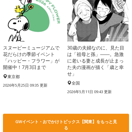
スヌーピーミュージアムで
30歳の夫婦なのに、見た目
花だらけの季節イベント
は「祖母と孫」――。急激
「ハッピー・フラワー」が
に老いる妻と成長が止まっ
開催中！7月3日まで
た夫の漫画が描く「歳と幸
せ」
東京都
全国
2026年5月25日 09:35 更新
2026年5月11日 09:43 更新
GWイベント・おでかけトピックス【関東】をもっと見
る