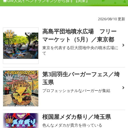
GW人気イベントランキングから探す【関東】
2026/08/10 更新
高島平団地噴水広場 フリー
1
マーケット（5月）／東京都
東京を代表する巨大団地中央の噴水広場に
て
第3回羽生バーガーフェス／埼
2
玉県
プロフェッショナルなバーガーが集結
桜国屋メダカ祭り／埼玉県
3
色んなメダカが貴方を待っている