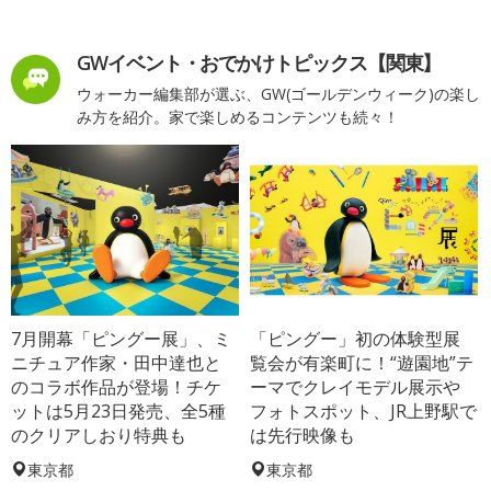
GWイベント・おでかけトピックス【関東】
ウォーカー編集部が選ぶ、GW(ゴールデンウィーク)の楽し
み方を紹介。家で楽しめるコンテンツも続々！
7月開幕「ピングー展」、ミ
「ピングー」初の体験型展
ニチュア作家・田中達也と
覧会が有楽町に！“遊園地”テ
のコラボ作品が登場！チケ
ーマでクレイモデル展示や
ットは5月23日発売、全5種
フォトスポット、JR上野駅で
のクリアしおり特典も
は先行映像も
東京都
東京都