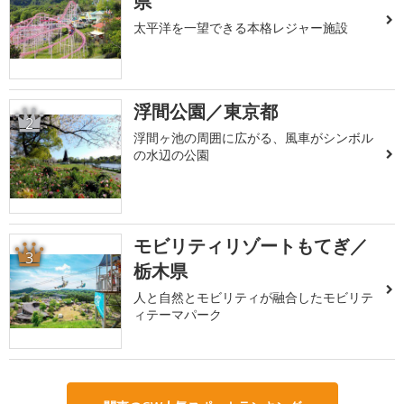
県
太平洋を一望できる本格レジャー施設
浮間公園／東京都
2
浮間ヶ池の周囲に広がる、風車がシンボル
の水辺の公園
モビリティリゾートもてぎ／
3
栃木県
人と自然とモビリティが融合したモビリテ
ィテーマパーク