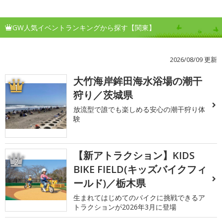
GW人気イベントランキングから探す【関東】
2026/08/09 更新
大竹海岸鉾田海水浴場の潮干
1
狩り／茨城県
放流型で誰でも楽しめる安心の潮干狩り体
験
【新アトラクション】KIDS
2
BIKE FIELD(キッズバイクフィ
ールド)／栃木県
生まれてはじめてのバイクに挑戦できるア
トラクションが2026年3月に登場