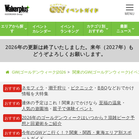
MENU
イベント
イベント
エリアから探
カテゴリ別
最新
カレンダー
ランキング
す
おすすめ
ニュース
2026年の更新は終了いたしました。来年（2027年）も
どうぞよろしくお願いします。
GW(ゴールデンウィーク)2026
関東のGW(ゴールデンウィーク)イ
ネモフィラ
・
潮干狩り
・
ピクニック
・
BBQ
などおでかけ
おすすめ
情報を大特集
連休の予定はこれ！関東おでかけなら
至福の温泉
・
おすすめ
人気の遊園地
・
親子で体験イベント
2026年のゴールデンウィークはいつから？混雑ピーク予
おすすめ
想と回避術をご紹介
今年のGWどこ行く！？関東・関西・東海エリア別スポ
おすすめ
ットガイド