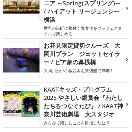
ニア ～Spring(スプリング)～
/ ハイアット リージェンシー
横浜
世界の港町に根付く食文化をブッフェスタ
イルで楽しめる
お花見限定貸切クルーズ 大
岡川プラン ジェットセイラ
ー / ピア象の鼻桟橋
大岡川沿いの桜並木を貸切船で満喫！
KAATキッズ・プログラム
2025 やさしい鑑賞会『わたし
たちをつなぐたび』 / KAAT神
奈川芸術劇場 大スタジオ
みんなで楽しむことを目指した公演