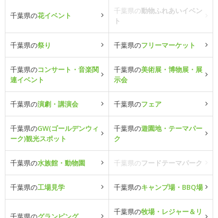
千葉県の
動物ふれあいイベン
千葉県の
花イベント
ト
千葉県の
祭り
千葉県の
フリーマーケット
千葉県の
コンサート・音楽関
千葉県の
美術展・博物展・展
連イベント
示会
千葉県の
演劇・講演会
千葉県の
フェア
千葉県の
GW(ゴールデンウィ
千葉県の
遊園地・テーマパー
ーク)観光スポット
ク
千葉県の
水族館・動物園
千葉県の
フードテーマパーク
千葉県の
工場見学
千葉県の
キャンプ場・BBQ場
千葉県の
牧場・レジャー＆リ
千葉県の
グランピング