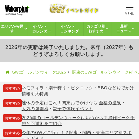
MENU
イベント
イベント
エリアから探
カテゴリ別
最新
カレンダー
ランキング
す
おすすめ
ニュース
2026年の更新は終了いたしました。来年（2027年）も
どうぞよろしくお願いします。
GW(ゴールデンウィーク)2026
関東のGW(ゴールデンウィーク)イ
ネモフィラ
・
潮干狩り
・
ピクニック
・
BBQ
などおでかけ
おすすめ
情報を大特集
連休の予定はこれ！関東おでかけなら
至福の温泉
・
おすすめ
人気の遊園地
・
親子で体験イベント
2026年のゴールデンウィークはいつから？混雑ピーク予
おすすめ
想と回避術をご紹介
今年のGWどこ行く！？関東・関西・東海エリア別スポ
おすすめ
ットガイド