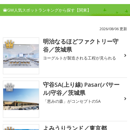
GW人気スポットランキングから探す【関東】
2026/08/06 更新
明治なるほどファクトリー守
1
谷／茨城県
ヨーグルトが製造される工程が見られる
守谷SA(上り線) Pasar(パサー
2
ル)守谷／茨城県
「恵みの森」がコンセプトのSA
よみうりランド／東京都