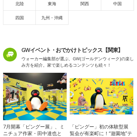
北陸
東海
関西
中国
四国
九州・沖縄
GWイベント・おでかけトピックス【関東】
ウォーカー編集部が選ぶ、GW(ゴールデンウィーク)の楽し
み方を紹介。家で楽しめるコンテンツも続々！
7月開幕「ピングー展」、ミ
「ピングー」初の体験型展
ニチュア作家・田中達也と
覧会が有楽町に！“遊園地”テ