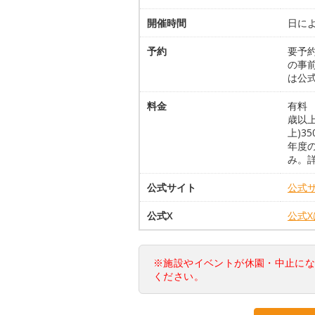
開催時間
日に
予約
要予約
の事前
は公
料金
有料 
歳以上
上)3
年度
み。
公式サイト
公式
公式X
公式
※施設やイベントが休園・中止に
ください。