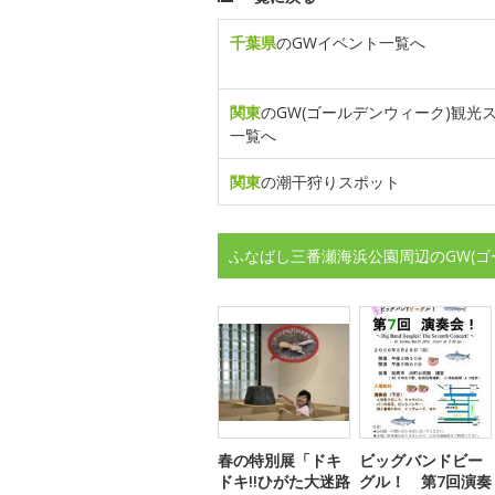
千葉県
のGWイベント一覧へ
関東
のGW(ゴールデンウィーク)観光
一覧へ
関東
の潮干狩りスポット
ふなばし三番瀬海浜公園周辺のGW(
春の特別展「ドキ
ビッグバンドビー
ドキ!!ひがた大迷路
グル！ 第7回演奏