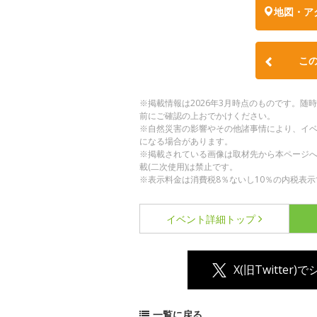
地図・ア
こ
※掲載情報は2026年3月時点のものです。
前にご確認の上おでかけください。
※自然災害の影響やその他諸事情により、イ
になる場合があります。
※掲載されている画像は取材先から本ページ
載(二次使用)は禁止です。
※表示料金は消費税8％ないし10％の内税表示
イベント詳細
トップ
X(旧Twitter)
一覧に戻る