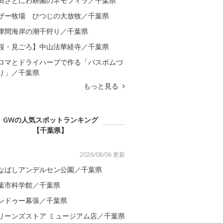
田さとにわ耕園のネモフィラ／千葉県
ザー牧場 ひつじの大放牧／千葉県
津間海岸の潮干狩り／千葉県
桜・見ごろ】中山法華経寺／千葉県
ロマとドライハーブで作る「バスボムづ
り」／千葉県
もっと見る
GWの人気スポットランキング
【千葉県】
2026/08/06 更新
なばしアンデルセン公園／千葉県
葉市科学館／千葉県
ンドゥー幕張／千葉県
リーンズストア ミュージアム店／千葉県