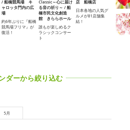
/ 船橋競馬場 キ
Classic～心に届け
店 船橋店
ャロッタ門内の広
る音の祈り～ / 船
日本各地の人気グ
場
橋市民文化創造
ルメが81店舗集
館 きららホール
約6年ぶりに『船橋
結！
競馬場フリマ』が
誰もが楽しめるク
復活！
ラシックコンサー
ト
ンダーから絞り込む
5月