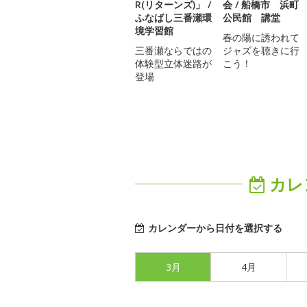
R(リターンズ)」 /
会 / 船橋市 浜町
ふなばし三番瀬環
公民館 講堂
境学習館
春の陽に誘われて
三番瀬ならではの
ジャズを聴きに行
体験型立体迷路が
こう！
登場
カレ
カレンダーから日付を選択する
3月
4月