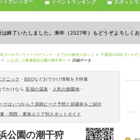
ントカレンダー
イベントランキング
スポットラ
更新は終了いたしました。来年（2027年）もどうぞよろしく
W(ゴールデンウィーク)イベント・おでかけ観光スポット
千葉県のGW(ゴールデ
ふなばし三番瀬海浜公園の潮干狩り
詳細データ
ピクニック
・
BBQ
などおでかけ情報を大特集
おでかけなら
至福の温泉
・
人気の遊園地
・
ィークはいつから？混雑ピーク予想と回避術をご紹介
関東・関西・東海エリア別スポットガイド
浜公園の潮干狩