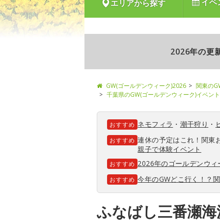
イベ
エリアから探す
2026年の
GW(ゴールデンウィーク)2026
関東のG
千葉県のGW(ゴールデンウィーク)イベント
ネモフィラ
・
潮干狩り
・
おすすめ
連休の予定はこれ！関東
おすすめ
親子で体験イベント
2026年のゴールデンウ
おすすめ
今年のGWどこ行く！？
おすすめ
ふなばし三番瀬海