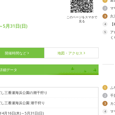
富
1
マ
2
久
3
このページをスマホで
見る
【
4
～5月31日(日)
ア
5
く
開催時間など
地図・アクセス
詳細データ
ふ
1
ばし三番瀬海浜公園の潮干狩り
千
2
ばし三番瀬海浜公園 潮干狩り
カ
3
マ
4
年4月16日(木)～5月31日(日)