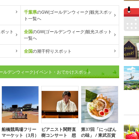
千葉県
のGW(ゴールデンウィーク)観光スポッ
ト一覧へ
スポット
全国
のGW(ゴールデンウィーク)観光スポット
一覧へ
全国
の潮干狩りスポット
ゴールデンウィーク)イベント・おでかけスポット
船橋競馬場フリー
ピアニスト関野直
第37回「にっぽん
マーケット（3月）
樹コンサート 想
の味」 / 東武百貨