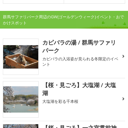
群馬サファリパーク周辺のGW(ゴールデンウィーク)イベント・おで
かけスポット
カピバラの湯 / 群馬サファリ
パーク
カピバラの入浴姿が見られる冬限定のイベ
ント
【桜・見ごろ】大塩湖 / 大塩
湖
大塩湖を彩る千本桜
【桜・見ごろ】一之宮貫前神