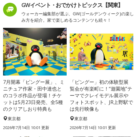
GWイベント・おでかけトピックス【関東】
ウォーカー編集部が選ぶ、GW(ゴールデンウィーク)の楽し
み方を紹介。家で楽しめるコンテンツも続々！
7月開幕「ピングー展」、ミ
「ピングー」初の体験型展
ニチュア作家・田中達也と
覧会が有楽町に！“遊園地”テ
のコラボ作品が登場！チケ
ーマでクレイモデル展示や
ットは5月23日発売、全5種
フォトスポット、JR上野駅で
のクリアしおり特典も
は先行映像も
東京都
東京都
2026年7月14日 10:01 更新
2026年7月14日 10:01 更新