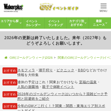
MENU
イベント
イベント
エリアから探
カテゴリ別
最新
カレンダー
ランキング
す
おすすめ
ニュース
2026年の更新は終了いたしました。来年（2027年）も
どうぞよろしくお願いします。
GW(ゴールデンウィーク)2026
関東のGW(ゴールデンウィーク)イ
ネモフィラ
・
潮干狩り
・
ピクニック
・
BBQ
などおでかけ
おすすめ
情報を大特集
連休の予定はこれ！関東おでかけなら
至福の温泉
・
おすすめ
人気の遊園地
・
親子で体験イベント
2026年のゴールデンウィークはいつから？混雑ピーク予
おすすめ
想と回避術をご紹介
今年のGWどこ行く！？関東・関西・東海エリア別スポ
おすすめ
ットガイド