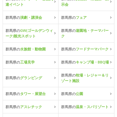
連イベント
示会
群馬県の
演劇・講演会
群馬県の
フェア
群馬県の
GW(ゴールデンウィ
群馬県の
遊園地・テーマパー
ーク)観光スポット
ク
群馬県の
水族館・動物園
群馬県の
フードテーマパーク
群馬県の
工場見学
群馬県の
キャンプ場・BBQ場
群馬県の
牧場・レジャー＆リ
群馬県の
グランピング
ゾート施設
群馬県の
タワー・展望台
群馬県の
公園
群馬県の
アスレチック
群馬県の
温泉・スパリゾート