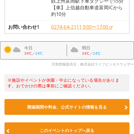
鉄上州富岡駅下車タクシーで15分
【車】上信越自動車道富岡ICから
約10分
お問い合わせ1
0274-64-2111 9:00〜17:00
今日
明日
34℃
／
24℃
34℃
／
24℃
天気情報提供元：株式会社ライフビジネスウェザー
※施設やイベントが休園・中止になっている場合がありま
す。おでかけの際は事前にご確認ください。
開催期間や料金、公式サイトの
情報を見る
このイベントのトップへ戻る