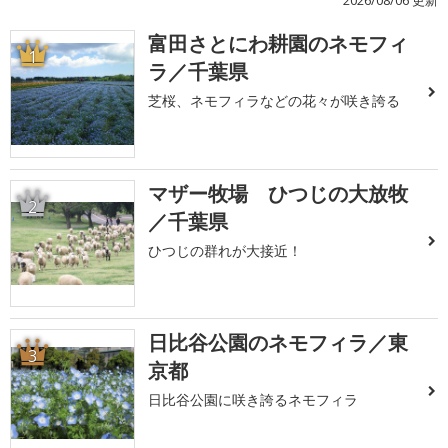
2026/08/06 更新
富田さとにわ耕園のネモフィ
1
ラ／千葉県
芝桜、ネモフィラなどの花々が咲き誇る
マザー牧場 ひつじの大放牧
2
／千葉県
ひつじの群れが大接近！
日比谷公園のネモフィラ／東
3
京都
日比谷公園に咲き誇るネモフィラ