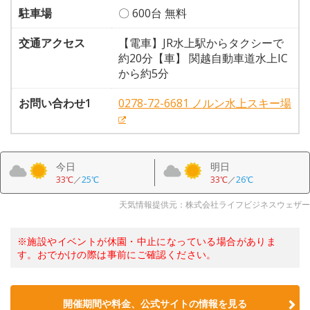
駐車場
〇 600台 無料
交通アクセス
【電車】JR水上駅からタクシーで
約20分【車】 関越自動車道水上IC
から約5分
お問い合わせ1
0278-72-6681 ノルン水上スキー場
今日
明日
33℃
／
25℃
33℃
／
26℃
天気情報提供元：株式会社ライフビジネスウェザー
※施設やイベントが休園・中止になっている場合がありま
す。おでかけの際は事前にご確認ください。
開催期間や料金、公式サイトの
情報を見る