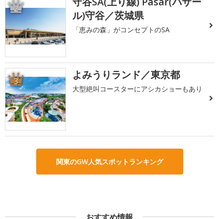
守谷SA(上り線) Pasar(パサー
2
ル)守谷／茨城県
「恵みの森」がコンセプトのSA
よみうりランド／東京都
3
大型絶叫コースターにアシカショーもあり
関東のGW人気スポットランキング
おすすめ情報