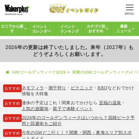
MENU
イベント
イベント
エリアから探
カテゴリ別
最新
カレンダー
ランキング
す
おすすめ
ニュース
2026年の更新は終了いたしました。来年（2027年）も
どうぞよろしくお願いします。
GW(ゴールデンウィーク)2026
関東のGW(ゴールデンウィーク)イ
ネモフィラ
・
潮干狩り
・
ピクニック
・
BBQ
などおでかけ
おすすめ
情報を大特集
連休の予定はこれ！関東おでかけなら
至福の温泉
・
おすすめ
人気の遊園地
・
親子で体験イベント
2026年のゴールデンウィークはいつから？混雑ピーク予
おすすめ
想と回避術をご紹介
今年のGWどこ行く！？関東・関西・東海エリア別スポ
おすすめ
ットガイド