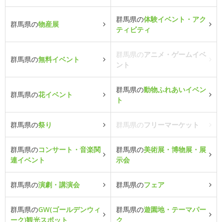
群馬県の
体験イベント・アク
群馬県の
物産展
ティビティ
群馬県の
アニメ・ゲームイベ
群馬県の
無料イベント
ント
群馬県の
動物ふれあいイベン
群馬県の
花イベント
ト
群馬県の
祭り
群馬県の
フリーマーケット
群馬県の
コンサート・音楽関
群馬県の
美術展・博物展・展
連イベント
示会
群馬県の
演劇・講演会
群馬県の
フェア
群馬県の
GW(ゴールデンウィ
群馬県の
遊園地・テーマパー
ーク)観光スポット
ク