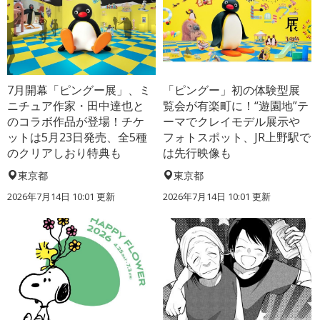
7月開幕「ピングー展」、ミ
「ピングー」初の体験型展
ニチュア作家・田中達也と
覧会が有楽町に！“遊園地”テ
のコラボ作品が登場！チケ
ーマでクレイモデル展示や
ットは5月23日発売、全5種
フォトスポット、JR上野駅で
のクリアしおり特典も
は先行映像も
東京都
東京都
2026年7月14日 10:01 更新
2026年7月14日 10:01 更新