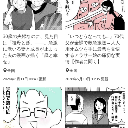
30歳の夫婦なのに、見た目
「いつどうなっても…」70代
は「祖母と孫」――。急激
父が全裸で救急搬送→大人
に老いる妻と成長が止まっ
用オムツを手に最悪を覚悟
た夫の漫画が描く「歳と幸
するアラサー娘の痛切な実
せ」
情【作者に聞く】
全国
全国
2026年5月11日 09:43 更新
2026年5月10日 17:35 更新