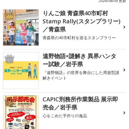
2026/08/09 更新
りんご娘 青森県40市町村
1
Stamp Rally(スタンプラリー)
／青森県
青森県の40市町村を巡るスタンプラリー
遠野物語×謎解き 異界ハンタ
2
ー試験／岩手県
『遠野物語』の世界を舞台にした周遊型謎
解きイベント
CAPIC刑務所作業製品 展示即
3
売会／岩手県
心をこめた手作りの逸品