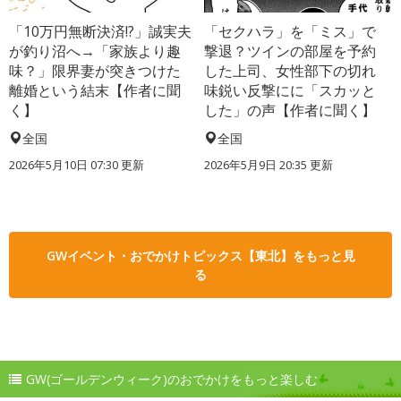
「10万円無断決済!?」誠実夫
「セクハラ」を「ミス」で
が釣り沼へ→「家族より趣
撃退？ツインの部屋を予約
味？」限界妻が突きつけた
した上司、女性部下の切れ
離婚という結末【作者に聞
味鋭い反撃にに「スカッと
く】
した」の声【作者に聞く】
全国
全国
2026年5月10日 07:30 更新
2026年5月9日 20:35 更新
GWイベント・おでかけトピックス【東北】をもっと見
る
GW(ゴールデンウィーク)のおでかけをもっと楽しむ