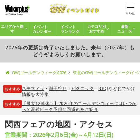
MENU
イベント
イベント
エリアから探
カテゴリ別
最新
カレンダー
ランキング
す
おすすめ
ニュース
2026年の更新は終了いたしました。来年（2027年）も
どうぞよろしくお願いします。
GW(ゴールデンウィーク)2026
東北のGW(ゴールデンウィーク)イ
ネモフィラ
・
潮干狩り
・
ピクニック
・
BBQ
などおでかけ
おすすめ
情報を大特集
【最大12連休も】2026年のゴールデンウィークはいつか
おすすめ
ら？混雑ピーク予想と回避術をご紹介
関西フェアの地図・アクセス
営業期間：2026年2月6日(金)～4月12日(日)