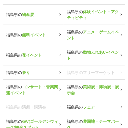
福島県の
体験イベント・アク
福島県の
物産展
ティビティ
福島県の
アニメ・ゲームイベ
福島県の
無料イベント
ント
福島県の
動物ふれあいイベン
福島県の
花イベント
ト
福島県の
祭り
福島県の
フリーマーケット
福島県の
コンサート・音楽関
福島県の
美術展・博物展・展
連イベント
示会
福島県の
演劇・講演会
福島県の
フェア
福島県の
GW(ゴールデンウィ
福島県の
遊園地・テーマパー
ーク)観光スポット
ク