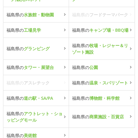
福島県の
水族館・動物園
福島県の
フードテーマパーク
福島県の
工場見学
福島県の
キャンプ場・BBQ場
福島県の
牧場・レジャー＆リ
福島県の
グランピング
ゾート施設
福島県の
タワー・展望台
福島県の
公園
福島県の
アスレチック
福島県の
温泉・スパリゾート
福島県の
道の駅・SA/PA
福島県の
博物館・科学館
福島県の
アウトレット・ショ
福島県の
商業施設・百貨店
ッピングモール
福島県の
美術館