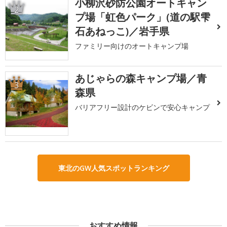
小柳沢砂防公園オートキャン
2
プ場「虹色パーク」(道の駅雫
石あねっこ)／岩手県
ファミリー向けのオートキャンプ場
あじゃらの森キャンプ場／青
3
森県
バリアフリー設計のケビンで安心キャンプ
東北のGW人気スポットランキング
おすすめ情報