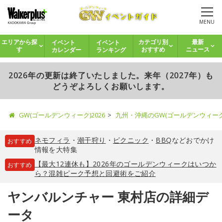
MENU
イベント
イベント
エリアから探
カテゴリ別
最新
カレンダー
ランキング
す
おすすめ
ニュース
2026年の更新は終了いたしました。来年（2027年）も
どうぞよろしくお願いします。
GW(ゴールデンウィーク)2026
九州・沖縄のGW(ゴールデンウィー
ネモフィラ
・
潮干狩り
・
ピクニック
・
BBQ
などおでかけ
おすすめ
情報を大特集
【最大12連休も】2026年のゴールデンウィークはいつか
おすすめ
ら？混雑ピーク予想と回避術をご紹介
ヤンバルンチャー 東村店の詳細デ
ータ