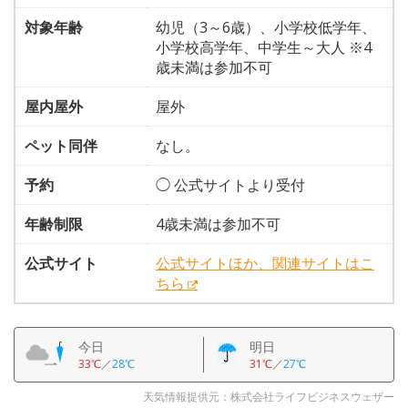
対象年齢
幼児（3～6歳）、小学校低学年、
小学校高学年、中学生～大人 ※4
歳未満は参加不可
屋内屋外
屋外
ペット同伴
なし。
予約
◯ 公式サイトより受付
年齢制限
4歳未満は参加不可
公式サイト
公式サイトほか、関連サイトはこ
ちら
今日
明日
33℃
／
28℃
31℃
／
27℃
天気情報提供元：株式会社ライフビジネスウェザー