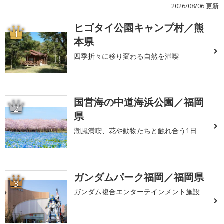
2026/08/06 更新
ヒゴタイ公園キャンプ村／熊
1
本県
四季折々に移り変わる自然を満喫
国営海の中道海浜公園／福岡
2
県
潮風満喫、花や動物たちと触れ合う1日
ガンダムパーク福岡／福岡県
3
ガンダム複合エンターテインメント施設