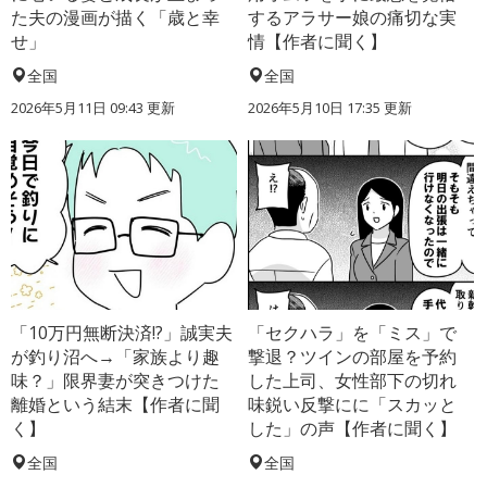
た夫の漫画が描く「歳と幸
するアラサー娘の痛切な実
せ」
情【作者に聞く】
全国
全国
2026年5月11日 09:43 更新
2026年5月10日 17:35 更新
「10万円無断決済!?」誠実夫
「セクハラ」を「ミス」で
が釣り沼へ→「家族より趣
撃退？ツインの部屋を予約
味？」限界妻が突きつけた
した上司、女性部下の切れ
離婚という結末【作者に聞
味鋭い反撃にに「スカッと
く】
した」の声【作者に聞く】
全国
全国