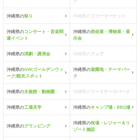
ト
沖縄県の
祭り
沖縄県の
フリーマーケット
沖縄県の
コンサート・音楽関
沖縄県の
美術展・博物展・展
連イベント
示会
沖縄県の
演劇・講演会
沖縄県の
フェア
沖縄県の
GW(ゴールデンウィ
沖縄県の
遊園地・テーマパー
ーク)観光スポット
ク
沖縄県の
水族館・動物園
沖縄県の
フードテーマパーク
沖縄県の
工場見学
沖縄県の
キャンプ場・BBQ場
沖縄県の
牧場・レジャー＆リ
沖縄県の
グランピング
ゾート施設