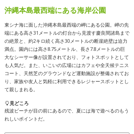
沖縄本島最西端にある海岸公園
東シナ海に面した沖縄本島最西端の岬にある公園。岬の先
端にある高さ31メートルの灯台から見渡す慶良間諸島まで
の絶景と、約2キロ続く高さ30メートルの断崖絶壁は迫力
満点。園内には高さ8.75メートル、長さ7.8メートルの巨
大なシーサー像が設置されており、フォトスポットとして
も人気だ。また、いこいの広場にはカフェや全天候テニス
コート、天然芝のグラウンドなど運動施設が整備されてお
り、家族や友人と気軽に利用できるレジャースポットとし
て親しまれる。
見どころ
残波ビーチが目の前にあるので、夏には海で遊べるのもう
れしいポイントだ。