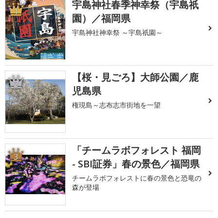
宇島神社春季神幸祭（宇島祇
1
園）／福岡県
宇島神社神幸祭 ～宇島祇園～
【桜・見ごろ】大師公園／鹿
2
児島県
権現島～志布志市街地を一望
「チームラボフォレスト 福岡
3
- SBI証券」春の景色／福岡県
チームラボフォレストに春の景色と恐竜の
森が登場