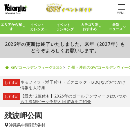
MENU
イベント
イベント
エリアから探
カテゴリ別
最新
カレンダー
ランキング
す
おすすめ
ニュース
2026年の更新は終了いたしました。来年（2027年）も
どうぞよろしくお願いします。
GW(ゴールデンウィーク)2026
九州・沖縄のGW(ゴールデンウィー
ネモフィラ
・
潮干狩り
・
ピクニック
・
BBQ
などおでかけ
おすすめ
情報を大特集
【最大12連休も】2026年のゴールデンウィークはいつか
おすすめ
ら？混雑ピーク予想と回避術をご紹介
残波岬公園
沖縄県
中頭郡読谷村