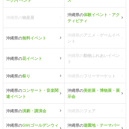
ーク)イベント
ス
沖縄県の
体験イベント・アク
沖縄県の
物産展
ティビティ
沖縄県の
アニメ・ゲームイベ
沖縄県の
無料イベント
ント
沖縄県の
動物ふれあいイベン
沖縄県の
花イベント
ト
沖縄県の
祭り
沖縄県の
フリーマーケット
沖縄県の
コンサート・音楽関
沖縄県の
美術展・博物展・展
連イベント
示会
沖縄県の
演劇・講演会
沖縄県の
フェア
沖縄県の
GW(ゴールデンウィ
沖縄県の
遊園地・テーマパー