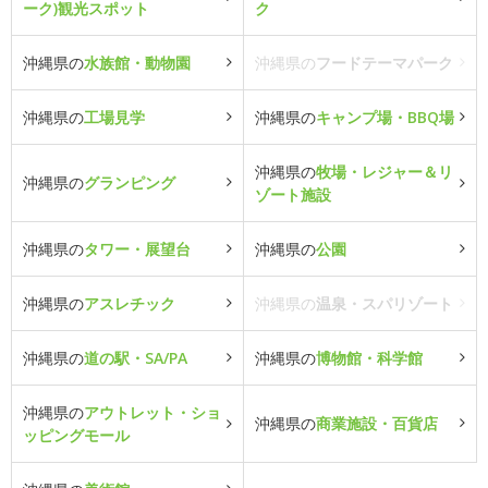
ーク)観光スポット
ク
沖縄県の
水族館・動物園
沖縄県の
フードテーマパーク
沖縄県の
工場見学
沖縄県の
キャンプ場・BBQ場
沖縄県の
牧場・レジャー＆リ
沖縄県の
グランピング
ゾート施設
沖縄県の
タワー・展望台
沖縄県の
公園
沖縄県の
アスレチック
沖縄県の
温泉・スパリゾート
沖縄県の
道の駅・SA/PA
沖縄県の
博物館・科学館
沖縄県の
アウトレット・ショ
沖縄県の
商業施設・百貨店
ッピングモール