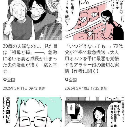
30歳の夫婦なのに、見た目
「いつどうなっても…」70代
は「祖母と孫」――。急激
父が全裸で救急搬送→大人
に老いる妻と成長が止まっ
用オムツを手に最悪を覚悟
た夫の漫画が描く「歳と幸
するアラサー娘の痛切な実
せ」
情【作者に聞く】
全国
全国
2026年5月11日 09:43 更新
2026年5月10日 17:35 更新