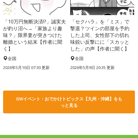
「10万円無断決済!?」誠実夫
「セクハラ」を「ミス」で
が釣り沼へ→「家族より趣
撃退？ツインの部屋を予約
味？」限界妻が突きつけた
した上司、女性部下の切れ
離婚という結末【作者に聞
味鋭い反撃にに「スカッと
く】
した」の声【作者に聞く】
全国
全国
2026年5月10日 07:30 更新
2026年5月9日 20:35 更新
GWイベント・おでかけトピックス【九州・沖縄】をも
っと見る