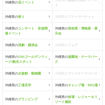
沖縄県の
花イベント
ト
沖縄県の
祭り
沖縄県の
フリーマーケット
沖縄県の
コンサート・音楽関
沖縄県の
美術展・博物展・展
連イベント
示会
沖縄県の
演劇・講演会
沖縄県の
フェア
沖縄県の
GW(ゴールデンウィ
沖縄県の
遊園地・テーマパー
ーク)観光スポット
ク
沖縄県の
水族館・動物園
沖縄県の
フードテーマパーク
沖縄県の
工場見学
沖縄県の
キャンプ場・BBQ場
沖縄県の
牧場・レジャー＆リ
沖縄県の
グランピング
ゾート施設