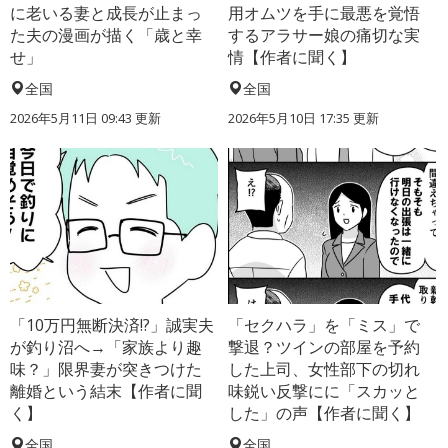
に老いる妻と成長が止まっ
用オムツを手に最悪を覚悟
た夫の漫画が描く「歳と幸
するアラサー娘の痛切な実
せ」
情【作者に聞く】
全国
全国
2026年5月11日 09:43 更新
2026年5月10日 17:35 更新
「10万円無断決済!?」誠実夫
「セクハラ」を「ミス」で
が釣り沼へ→「家族より趣
撃退？ツインの部屋を予約
味？」限界妻が突きつけた
した上司、女性部下の切れ
離婚という結末【作者に聞
味鋭い反撃にに「スカッと
く】
した」の声【作者に聞く】
全国
全国