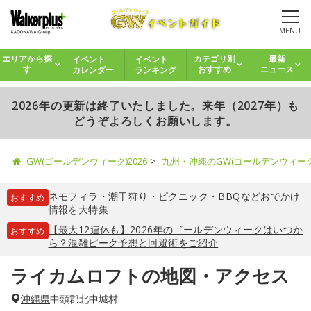
MENU
イベント
イベント
エリアから探
カテゴリ別
最新
カレンダー
ランキング
す
おすすめ
ニュース
2026年の更新は終了いたしました。来年（2027年）も
どうぞよろしくお願いします。
GW(ゴールデンウィーク)2026
九州・沖縄のGW(ゴールデンウィー
ネモフィラ
・
潮干狩り
・
ピクニック
・
BBQ
などおでかけ
おすすめ
情報を大特集
【最大12連休も】2026年のゴールデンウィークはいつか
おすすめ
ら？混雑ピーク予想と回避術をご紹介
ライカムロフトの地図・アクセス
沖縄県
中頭郡北中城村