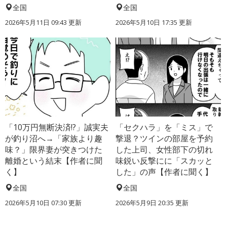
全国
全国
2026年5月11日 09:43 更新
2026年5月10日 17:35 更新
「10万円無断決済!?」誠実夫
「セクハラ」を「ミス」で
が釣り沼へ→「家族より趣
撃退？ツインの部屋を予約
味？」限界妻が突きつけた
した上司、女性部下の切れ
離婚という結末【作者に聞
味鋭い反撃にに「スカッと
く】
した」の声【作者に聞く】
全国
全国
2026年5月10日 07:30 更新
2026年5月9日 20:35 更新