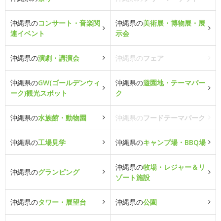
沖縄県の
コンサート・音楽関
沖縄県の
美術展・博物展・展
連イベント
示会
沖縄県の
演劇・講演会
沖縄県の
フェア
沖縄県の
GW(ゴールデンウィ
沖縄県の
遊園地・テーマパー
ーク)観光スポット
ク
沖縄県の
水族館・動物園
沖縄県の
フードテーマパーク
沖縄県の
工場見学
沖縄県の
キャンプ場・BBQ場
沖縄県の
牧場・レジャー＆リ
沖縄県の
グランピング
ゾート施設
沖縄県の
タワー・展望台
沖縄県の
公園