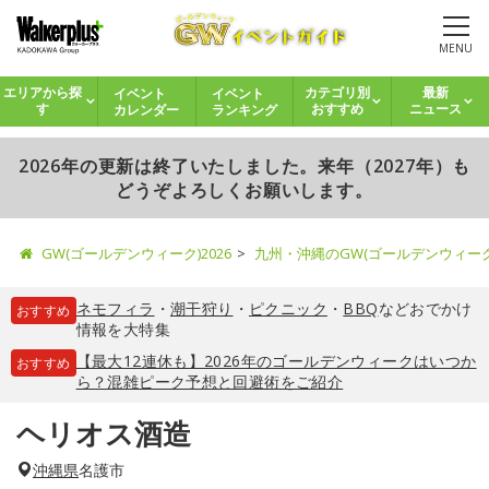
MENU
イベント
イベント
エリアから探
カテゴリ別
最新
カレンダー
ランキング
す
おすすめ
ニュース
2026年の更新は終了いたしました。来年（2027年）も
どうぞよろしくお願いします。
GW(ゴールデンウィーク)2026
九州・沖縄のGW(ゴールデンウィー
ネモフィラ
・
潮干狩り
・
ピクニック
・
BBQ
などおでかけ
おすすめ
情報を大特集
【最大12連休も】2026年のゴールデンウィークはいつか
おすすめ
ら？混雑ピーク予想と回避術をご紹介
ヘリオス酒造
沖縄県
名護市