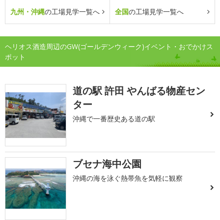
九州・沖縄
の工場見学一覧へ
全国
の工場見学一覧へ
ヘリオス酒造周辺のGW(ゴールデンウィーク)イベント・おでかけス
ポット
道の駅 許田 やんばる物産セン
ター
沖縄で一番歴史ある道の駅
ブセナ海中公園
沖縄の海を泳ぐ熱帯魚を気軽に観察