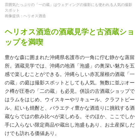
雰囲気たっぷりの「一の蔵」はウェディングの撮影にも使われる人気の撮影
スポット
画像提供：ヘリオス酒造
ヘリオス酒造の酒蔵見学と古酒蔵ショ
ップを満喫
豊かな森に囲まれた沖縄県名護市の一角に佇む静かな蒸留
所。酒蔵見学では、沖縄の地酒「泡盛」の奥深い魅力を五
感で楽しむことができる。沖縄らしい赤瓦屋根の酒蔵「一
の蔵」の庭は撮影スポットとしても人気。無数に並ぶオー
ク樽が圧巻の「二の蔵」も必見。併設の古酒蔵ショップで
はラムをはじめ、ウイスキーやリキュール、クラフトビー
ル、紅いも焼酎と、バラエティ豊かな酒造りに挑戦する酒
蔵ならではの飲み比べが楽しめる。そのほか、ここでしか
手に入らない限定商品や蔵出し泡盛もあり、お土産探しだ
けでも訪れる価値あり。