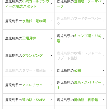
鹿児島県の
GW(ゴールデンウ
鹿児島県の
遊園地・テーマパ
ィーク)観光スポット
ーク
鹿児島県の
フードテーマパー
鹿児島県の
水族館・動物園
ク
鹿児島県の
キャンプ場・BBQ
鹿児島県の
工場見学
場
鹿児島県の
牧場・レジャー＆
鹿児島県の
グランピング
リゾート施設
鹿児島県の
タワー・展望台
鹿児島県の
公園
鹿児島県の
温泉・スパリゾー
鹿児島県の
アスレチック
ト
鹿児島県の
道の駅・SA/PA
鹿児島県の
博物館・科学館