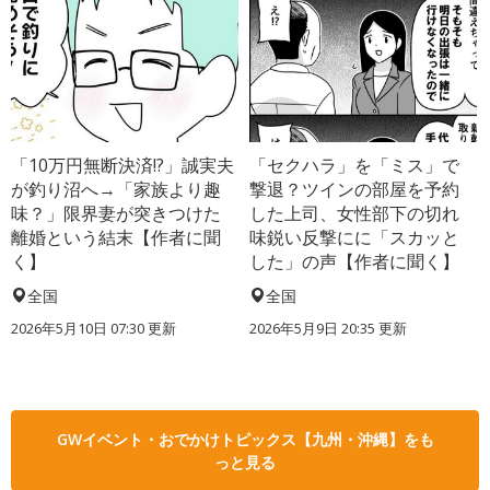
「10万円無断決済!?」誠実夫
「セクハラ」を「ミス」で
が釣り沼へ→「家族より趣
撃退？ツインの部屋を予約
味？」限界妻が突きつけた
した上司、女性部下の切れ
離婚という結末【作者に聞
味鋭い反撃にに「スカッと
く】
した」の声【作者に聞く】
全国
全国
2026年5月10日 07:30 更新
2026年5月9日 20:35 更新
GWイベント・おでかけトピックス【九州・沖縄】をも
っと見る