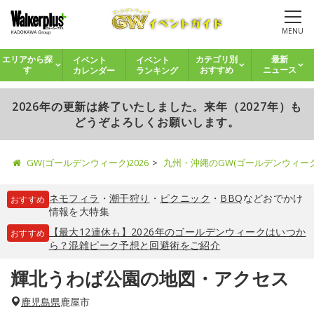
MENU
イベント
イベント
エリアから探
カテゴリ別
最新
カレンダー
ランキング
す
おすすめ
ニュース
2026年の更新は終了いたしました。来年（2027年）も
どうぞよろしくお願いします。
GW(ゴールデンウィーク)2026
九州・沖縄のGW(ゴールデンウィー
ネモフィラ
・
潮干狩り
・
ピクニック
・
BBQ
などおでかけ
おすすめ
情報を大特集
【最大12連休も】2026年のゴールデンウィークはいつか
おすすめ
ら？混雑ピーク予想と回避術をご紹介
輝北うわば公園の地図・アクセス
鹿児島県
鹿屋市