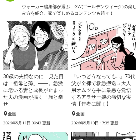
ウォーカー編集部が選ぶ、GW(ゴールデンウィーク)の楽し
み方を紹介。家で楽しめるコンテンツも続々！
30歳の夫婦なのに、見た目
「いつどうなっても…」70代
は「祖母と孫」――。急激
父が全裸で救急搬送→大人
に老いる妻と成長が止まっ
用オムツを手に最悪を覚悟
た夫の漫画が描く「歳と幸
するアラサー娘の痛切な実
せ」
情【作者に聞く】
全国
全国
2026年5月11日 09:43 更新
2026年5月10日 17:35 更新