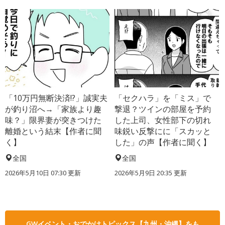
「10万円無断決済!?」誠実夫
「セクハラ」を「ミス」で
が釣り沼へ→「家族より趣
撃退？ツインの部屋を予約
味？」限界妻が突きつけた
した上司、女性部下の切れ
離婚という結末【作者に聞
味鋭い反撃にに「スカッと
く】
した」の声【作者に聞く】
全国
全国
2026年5月10日 07:30 更新
2026年5月9日 20:35 更新
GWイベント・おでかけトピックス【九州・沖縄】をも