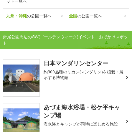
ット一覧へ
九州・沖縄
の公園一覧へ
全国
の公園一覧へ
針尾公園周辺のGW(ゴールデンウィーク)イベント・おでかけスポッ
ト
日本マンダリンセンター
約300品種のミカン(マンダリン)を植栽・展
示する博物館
あづま海水浴場・松ケ平キャ
ンプ場
海水浴とキャンプが同時に楽しめる施設