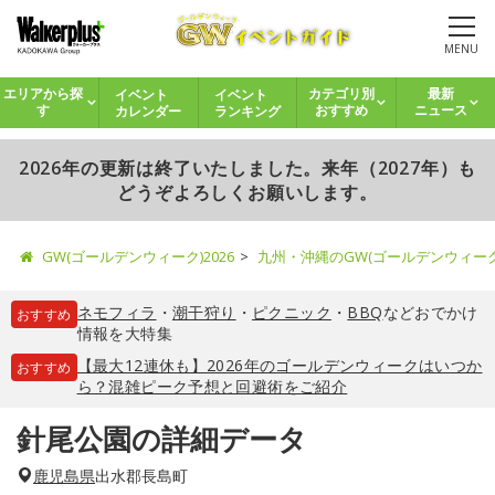
MENU
イベント
イベント
エリアから探
カテゴリ別
最新
カレンダー
ランキング
す
おすすめ
ニュース
2026年の更新は終了いたしました。来年（2027年）も
どうぞよろしくお願いします。
GW(ゴールデンウィーク)2026
九州・沖縄のGW(ゴールデンウィー
ネモフィラ
・
潮干狩り
・
ピクニック
・
BBQ
などおでかけ
おすすめ
情報を大特集
【最大12連休も】2026年のゴールデンウィークはいつか
おすすめ
ら？混雑ピーク予想と回避術をご紹介
針尾公園の詳細データ
鹿児島県
出水郡長島町