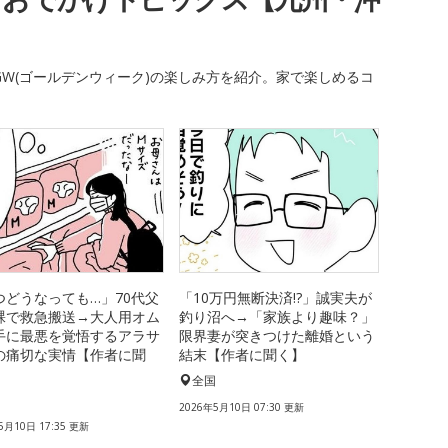
W(ゴールデンウィーク)の楽しみ方を紹介。家で楽しめるコ
つどうなっても…」70代父
「10万円無断決済!?」誠実夫が
裸で救急搬送→大人用オム
釣り沼へ→「家族より趣味？」
手に最悪を覚悟するアラサ
限界妻が突きつけた離婚という
の痛切な実情【作者に聞
結末【作者に聞く】
全国
国
2026年5月10日 07:30 更新
5月10日 17:35 更新