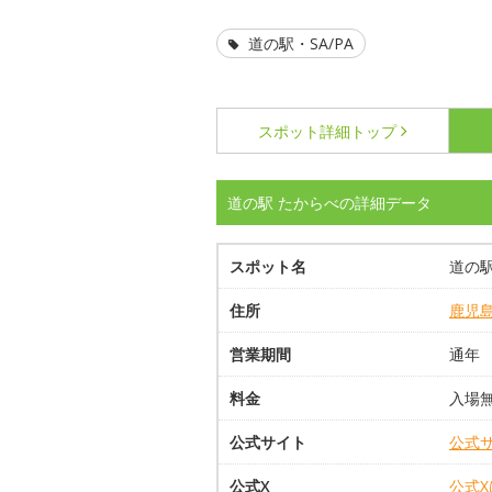
道の駅・SA/PA
スポット詳細
トップ
道の駅 たからべの詳細データ
スポット名
道の駅
住所
鹿児
営業期間
通年
料金
入場
公式サイト
公式
公式X
公式