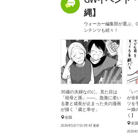
縄】
ウォーカー編集部が選ぶ、G
ンテンツも続々！
30歳の夫婦なのに、見た目は
「い
「祖母と孫」――。急激に老い
が全
る妻と成長が止まった夫の漫画
ツを
が描く「歳と幸せ」
ー娘
く】
全国
全
2026年5月11日 09:43 更新
2026年