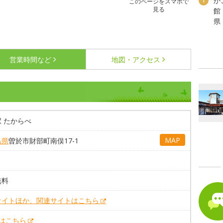
か
1
このページをスマホで
見る
館
県
営業時間など
地図・アクセス
 たからべ
MAP
島県
曽於市財部町南俣17-1
無料
サイトほか、関連サイトはこちら
Xはこちら