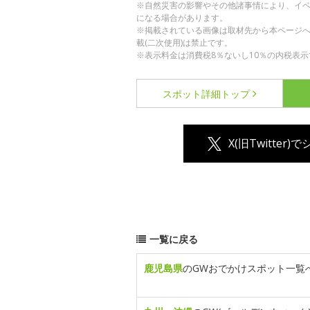
※自然災害の影響やその他諸事情により、イ
になる場合があります。
※掲載されている画像は取材先から本ページ
載(二次使用)は禁止です。
※表示料金は消費税8％ないし10％の内税表示
スポット詳細
トップ
X(旧Twitter)
一覧に戻る
鹿児島県
のGWおでかけスポット一覧