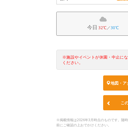
今日
32℃
／
30℃
※施設やイベントが休園・中止に
ください。
地図・ア
こ
※掲載情報は2026年3月時点のものです。
前にご確認の上おでかけください。