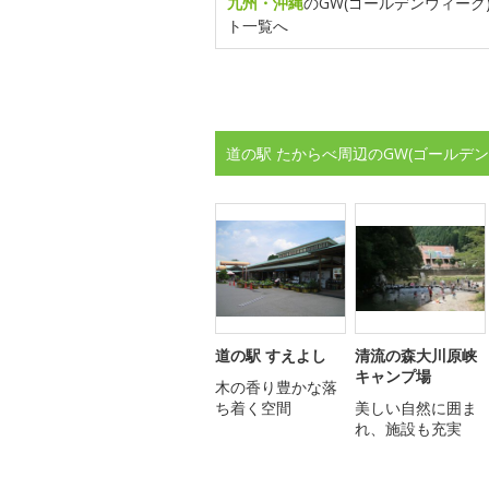
九州・沖縄
のGW(ゴールデンウィーク
ト一覧へ
道の駅 たからべ周辺のGW(ゴールデ
道の駅 すえよし
清流の森大川原峡
キャンプ場
木の香り豊かな落
ち着く空間
美しい自然に囲ま
れ、施設も充実