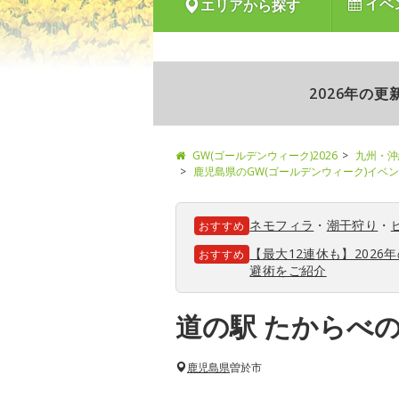
イベ
エリアから探す
2026年の
GW(ゴールデンウィーク)2026
九州・沖
鹿児島県のGW(ゴールデンウィーク)イベ
ネモフィラ
・
潮干狩り
・
おすすめ
【最大12連休も】202
おすすめ
避術をご紹介
道の駅 たからべ
鹿児島県
曽於市