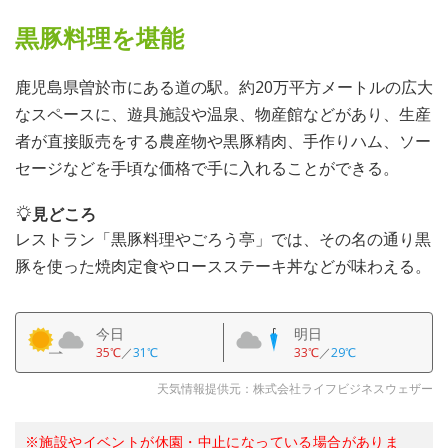
黒豚料理を堪能
鹿児島県曽於市にある道の駅。約20万平方メートルの広大
なスペースに、遊具施設や温泉、物産館などがあり、生産
者が直接販売をする農産物や黒豚精肉、手作りハム、ソー
セージなどを手頃な価格で手に入れることができる。
見どころ
レストラン「黒豚料理やごろう亭」では、その名の通り黒
豚を使った焼肉定食やロースステーキ丼などが味わえる。
今日
明日
35℃
／
31℃
33℃
／
29℃
天気情報提供元：株式会社ライフビジネスウェザー
※施設やイベントが休園・中止になっている場合がありま