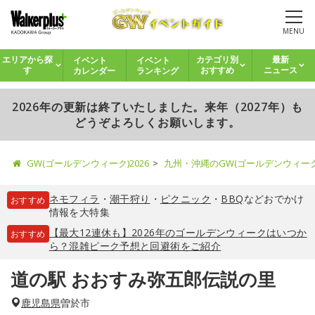
MENU
イベント
イベント
エリアから探
カテゴリ別
最新
カレンダー
ランキング
す
おすすめ
ニュース
2026年の更新は終了いたしました。来年（2027年）も
どうぞよろしくお願いします。
GW(ゴールデンウィーク)2026
九州・沖縄のGW(ゴールデンウィー
ネモフィラ
・
潮干狩り
・
ピクニック
・
BBQ
などおでかけ
おすすめ
情報を大特集
【最大12連休も】2026年のゴールデンウィークはいつか
おすすめ
ら？混雑ピーク予想と回避術をご紹介
道の駅 おおすみ弥五郎伝説の里
鹿児島県
曽於市