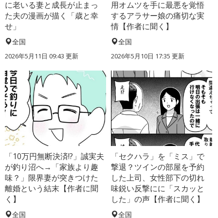
に老いる妻と成長が止まっ
用オムツを手に最悪を覚悟
た夫の漫画が描く「歳と幸
するアラサー娘の痛切な実
せ」
情【作者に聞く】
全国
全国
2026年5月11日 09:43 更新
2026年5月10日 17:35 更新
「10万円無断決済!?」誠実夫
「セクハラ」を「ミス」で
が釣り沼へ→「家族より趣
撃退？ツインの部屋を予約
味？」限界妻が突きつけた
した上司、女性部下の切れ
離婚という結末【作者に聞
味鋭い反撃にに「スカッと
く】
した」の声【作者に聞く】
全国
全国