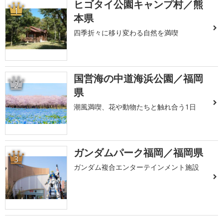
ヒゴタイ公園キャンプ村／熊
1
本県
四季折々に移り変わる自然を満喫
国営海の中道海浜公園／福岡
2
県
潮風満喫、花や動物たちと触れ合う1日
ガンダムパーク福岡／福岡県
3
ガンダム複合エンターテインメント施設