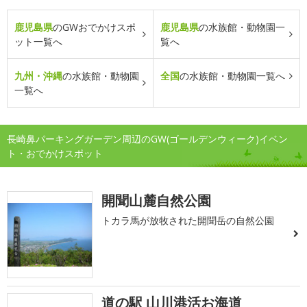
鹿児島県
のGWおでかけスポ
鹿児島県
の水族館・動物園一
ット一覧へ
覧へ
九州・沖縄
の水族館・動物園
全国
の水族館・動物園一覧へ
一覧へ
長崎鼻パーキングガーデン周辺のGW(ゴールデンウィーク)イベン
ト・おでかけスポット
開聞山麓自然公園
トカラ馬が放牧された開聞岳の自然公園
道の駅 山川港活お海道