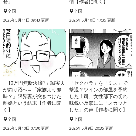
せ」
情【作者に聞く】
全国
全国
2026年5月11日 09:43 更新
2026年5月10日 17:35 更新
「10万円無断決済!?」誠実夫
「セクハラ」を「ミス」で
が釣り沼へ→「家族より趣
撃退？ツインの部屋を予約
味？」限界妻が突きつけた
した上司、女性部下の切れ
離婚という結末【作者に聞
味鋭い反撃にに「スカッと
く】
した」の声【作者に聞く】
全国
全国
2026年5月10日 07:30 更新
2026年5月9日 20:35 更新