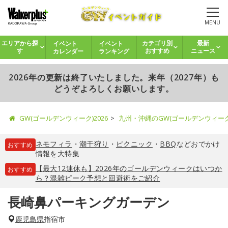
MENU
イベント
イベント
エリアから探
カテゴリ別
最新
カレンダー
ランキング
す
おすすめ
ニュース
2026年の更新は終了いたしました。来年（2027年）も
どうぞよろしくお願いします。
GW(ゴールデンウィーク)2026
九州・沖縄のGW(ゴールデンウィー
ネモフィラ
・
潮干狩り
・
ピクニック
・
BBQ
などおでかけ
おすすめ
情報を大特集
【最大12連休も】2026年のゴールデンウィークはいつか
おすすめ
ら？混雑ピーク予想と回避術をご紹介
長崎鼻パーキングガーデン
鹿児島県
指宿市