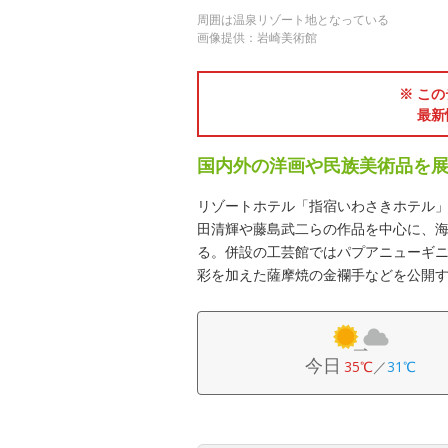
周囲は温泉リゾート地となっている
画像提供：岩崎美術館
※ この
最新
国内外の洋画や民族美術品を
リゾートホテル「指宿いわさきホテル
田清輝や藤島武二らの作品を中心に、
る。併設の工芸館ではパプアニューギ
彩を加えた薩摩焼の金襴手などを公開
今日
35℃
／
31℃