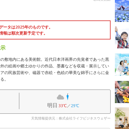
データは2025年のものです。
情報は順次更新予定です。
展示
」の敷地内にある美術館。近代日本洋画界の先覚者であった黒
海外の絵画や郷土ゆかりの作品、墨書などを収蔵・展示してい
ニアの民族芸術や、磁器で赤絵・色絵の華美な錦手にさらに金
する。
明日
33℃
／
29℃
天気情報提供元：株式会社ライフビジネスウェザー