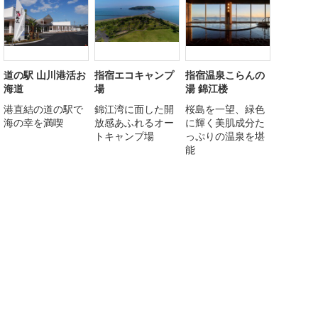
道の駅 山川港活お
指宿エコキャンプ
指宿温泉こらんの
海道
場
湯 錦江楼
港直結の道の駅で
錦江湾に面した開
桜島を一望、緑色
海の幸を満喫
放感あふれるオー
に輝く美肌成分た
トキャンプ場
っぷりの温泉を堪
能