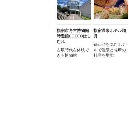
指宿市考古博物館
指宿温泉ホテル翔
時遊館COCCOはし
月
むれ
錦江湾を臨むホテ
古墳時代を体験で
ルで温泉と薩摩の
きる博物館
料理を堪能