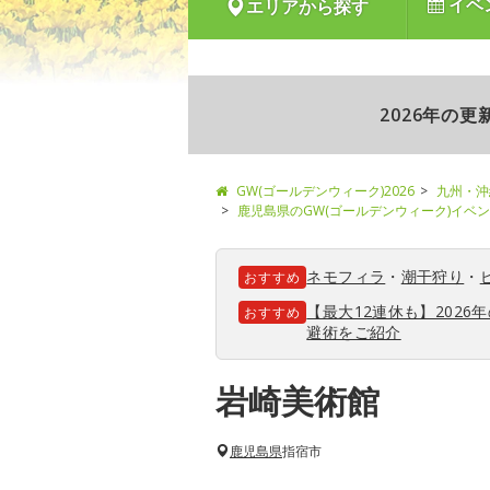
イベ
エリアから探す
2026年の
GW(ゴールデンウィーク)2026
九州・沖
鹿児島県のGW(ゴールデンウィーク)イベ
ネモフィラ
・
潮干狩り
・
おすすめ
【最大12連休も】202
おすすめ
避術をご紹介
岩崎美術館
鹿児島県
指宿市