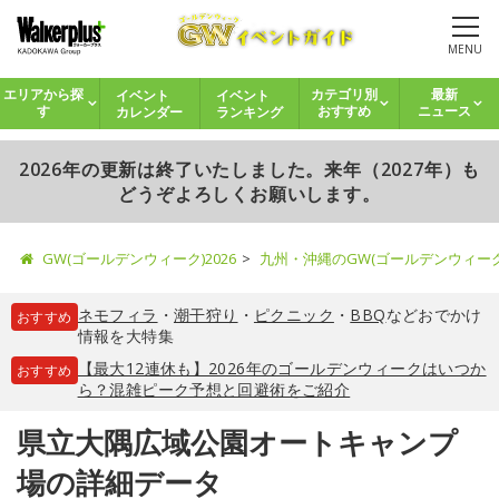
MENU
イベント
イベント
エリアから探
カテゴリ別
最新
カレンダー
ランキング
す
おすすめ
ニュース
2026年の更新は終了いたしました。来年（2027年）も
どうぞよろしくお願いします。
GW(ゴールデンウィーク)2026
九州・沖縄のGW(ゴールデンウィー
ネモフィラ
・
潮干狩り
・
ピクニック
・
BBQ
などおでかけ
おすすめ
情報を大特集
【最大12連休も】2026年のゴールデンウィークはいつか
おすすめ
ら？混雑ピーク予想と回避術をご紹介
県立大隅広域公園オートキャンプ
場の詳細データ