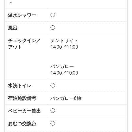
ト
温水シャワー
◯
風呂
◯
チェックイン／
テントサイト
アウト
14:00／11:00
バンガロー
14:00／10:00
水洗トイレ
◯
宿泊施設備考
バンガロー6棟
ベビーカー貸出
◯
おむつ交換台
◯