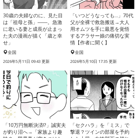
30歳の夫婦なのに、見た目
「いつどうなっても…」70代
は「祖母と孫」――。急激
父が全裸で救急搬送→大人
に老いる妻と成長が止まっ
用オムツを手に最悪を覚悟
た夫の漫画が描く「歳と幸
するアラサー娘の痛切な実
せ」
情【作者に聞く】
全国
全国
2026年5月11日 09:43 更新
2026年5月10日 17:35 更新
「10万円無断決済!?」誠実夫
「セクハラ」を「ミス」で
が釣り沼へ→「家族より趣
撃退？ツインの部屋を予約