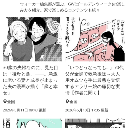
ウォーカー編集部が選ぶ、GW(ゴールデンウィーク)の楽し
み方を紹介。家で楽しめるコンテンツも続々！
30歳の夫婦なのに、見た目
「いつどうなっても…」70代
は「祖母と孫」――。急激
父が全裸で救急搬送→大人
に老いる妻と成長が止まっ
用オムツを手に最悪を覚悟
た夫の漫画が描く「歳と幸
するアラサー娘の痛切な実
せ」
情【作者に聞く】
全国
全国
2026年5月11日 09:43 更新
2026年5月10日 17:35 更新