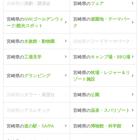
宮崎県の
演劇・講演会
宮崎県の
フェア
宮崎県の
GW(ゴールデンウィ
宮崎県の
遊園地・テーマパー
ーク)観光スポット
ク
宮崎県の
水族館・動物園
宮崎県の
フードテーマパーク
宮崎県の
工場見学
宮崎県の
キャンプ場・BBQ場
宮崎県の
牧場・レジャー＆リ
宮崎県の
グランピング
ゾート施設
宮崎県の
タワー・展望台
宮崎県の
公園
宮崎県の
アスレチック
宮崎県の
温泉・スパリゾート
宮崎県の
道の駅・SA/PA
宮崎県の
博物館・科学館