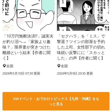
「10万円無断決済!?」誠実夫
「セクハラ」を「ミス」で
が釣り沼へ→「家族より趣
撃退？ツインの部屋を予約
味？」限界妻が突きつけた
した上司、女性部下の切れ
離婚という結末【作者に聞
味鋭い反撃にに「スカッと
く】
した」の声【作者に聞く】
全国
全国
2026年5月10日 07:30 更新
2026年5月9日 20:35 更新
GWイベント・おでかけトピックス【九州・沖縄】をも
っと見る