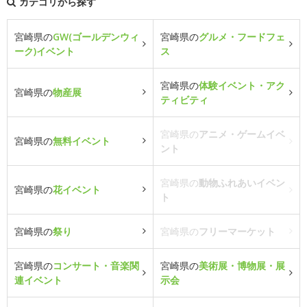
カテゴリから探す
宮崎県の
GW(ゴールデンウィ
宮崎県の
グルメ・フードフェ
ーク)イベント
ス
宮崎県の
体験イベント・アク
宮崎県の
物産展
ティビティ
宮崎県の
アニメ・ゲームイベ
宮崎県の
無料イベント
ント
宮崎県の
動物ふれあいイベン
宮崎県の
花イベント
ト
宮崎県の
祭り
宮崎県の
フリーマーケット
宮崎県の
コンサート・音楽関
宮崎県の
美術展・博物展・展
連イベント
示会