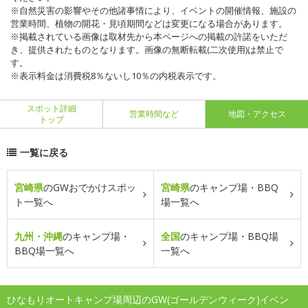
※自然災害の影響やその他諸事情により、イベントの開催情報、施設の
営業時間、植物の開花・見頃期間などは変更になる場合があります。
※掲載されている画像は取材先から本ページへの掲載の許諾をいただ
き、提供されたものとなります。画像の無断転載(二次使用)は禁止で
す。
※表示料金は消費税8％ないし10％の内税表示です。
スポット詳細
営業時間など
地図・アクセス
トップ
一覧に戻る
宮崎県
のGWおでかけスポッ
宮崎県
のキャンプ場・BBQ
ト一覧へ
場一覧へ
九州・沖縄
のキャンプ場・
全国
のキャンプ場・BBQ場
BBQ場一覧へ
一覧へ
ひなもりオートキャンプ場周辺のGW(ゴールデンウィーク)イベン