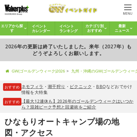
MENU
イベント
イベント
エリアから探
カテゴリ別
最新
カレンダー
ランキング
す
おすすめ
ニュース
2026年の更新は終了いたしました。来年（2027年）も
どうぞよろしくお願いします。
GW(ゴールデンウィーク)2026
九州・沖縄のGW(ゴールデンウィー
ネモフィラ
・
潮干狩り
・
ピクニック
・
BBQ
などおでかけ
おすすめ
情報を大特集
【最大12連休も】2026年のゴールデンウィークはいつか
おすすめ
ら？混雑ピーク予想と回避術をご紹介
ひなもりオートキャンプ場の地
図・アクセス