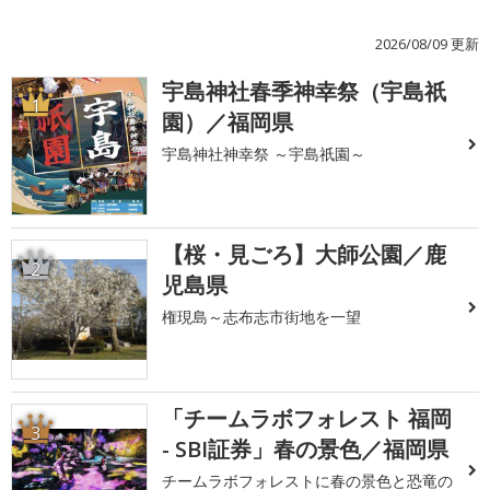
2026/08/09 更新
宇島神社春季神幸祭（宇島祇
1
園）／福岡県
宇島神社神幸祭 ～宇島祇園～
【桜・見ごろ】大師公園／鹿
2
児島県
権現島～志布志市街地を一望
「チームラボフォレスト 福岡
3
- SBI証券」春の景色／福岡県
チームラボフォレストに春の景色と恐竜の