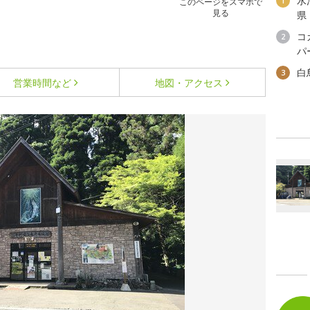
水
1
このページをスマホで
見る
県
コ
2
パ
白
3
営業時間など
地図・アクセス