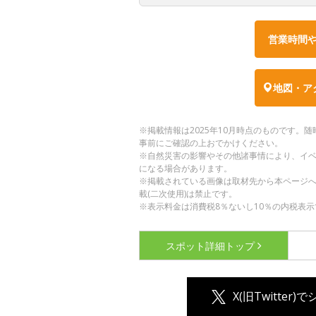
営業時間
地図・ア
※掲載情報は2025年10月時点のものです
事前にご確認の上おでかけください。
※自然災害の影響やその他諸事情により、イ
になる場合があります。
※掲載されている画像は取材先から本ページ
載(二次使用)は禁止です。
※表示料金は消費税8％ないし10％の内税表示
スポット詳細
トップ
X(旧Twitter)