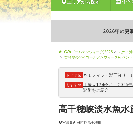
イベ
エリアから探す
2026年の
GW(ゴールデンウィーク)2026
九州・沖
宮崎県のGW(ゴールデンウィーク)イベン
ネモフィラ
・
潮干狩り
・
おすすめ
【最大12連休も】202
おすすめ
避術をご紹介
高千穂峡淡水魚水
宮崎県
西臼杵郡高千穂町