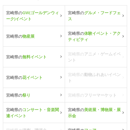
宮崎県の
GW(ゴールデンウィ
宮崎県の
グルメ・フードフェ
ーク)イベント
ス
宮崎県の
体験イベント・アク
宮崎県の
物産展
ティビティ
宮崎県の
アニメ・ゲームイベ
宮崎県の
無料イベント
ント
宮崎県の
動物ふれあいイベン
宮崎県の
花イベント
ト
宮崎県の
祭り
宮崎県の
フリーマーケット
宮崎県の
コンサート・音楽関
宮崎県の
美術展・博物展・展
連イベント
示会