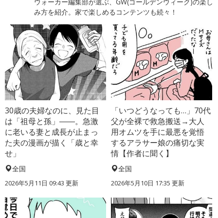
ウォーカー編集部が選ぶ、GW(ゴールデンウィーク)の楽し
み方を紹介。家で楽しめるコンテンツも続々！
30歳の夫婦なのに、見た目
「いつどうなっても…」70代
は「祖母と孫」――。急激
父が全裸で救急搬送→大人
に老いる妻と成長が止まっ
用オムツを手に最悪を覚悟
た夫の漫画が描く「歳と幸
するアラサー娘の痛切な実
せ」
情【作者に聞く】
全国
全国
2026年5月11日 09:43 更新
2026年5月10日 17:35 更新