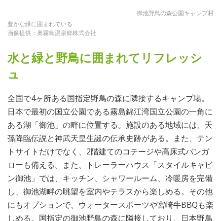
御池野鳥の森公園キャンプ村
豊かな緑に囲まれている
画像提供：奥霧島温泉郷株式会社
水と緑と野鳥に囲まれてリフレッシ
ュ
全国で4ヶ所ある国指定野鳥の森に隣接するキャンプ場。
日本で最初の国立公園である霧島錦江湾国立公園の一角に
ある湖「御池」の畔に位置する。施設のある地域には、天
孫降臨伝説と神武天皇生誕の伝承史跡がある。また、テン
トサイトだけでなく、2階建てのコテージや高床式バンガ
ローも備える。また、トレーラーハウス「スタイルキャビ
ン御池」では、キッチン、シャワールーム、冷暖房を完備
し、御池湖畔の眺望を室内やテラスから楽しめる。その他
にもオプションで、ウォータースポーツや宮崎牛BBQも楽
しめる。国指定の御池野鳥の森に隣接しており、日本野鳥