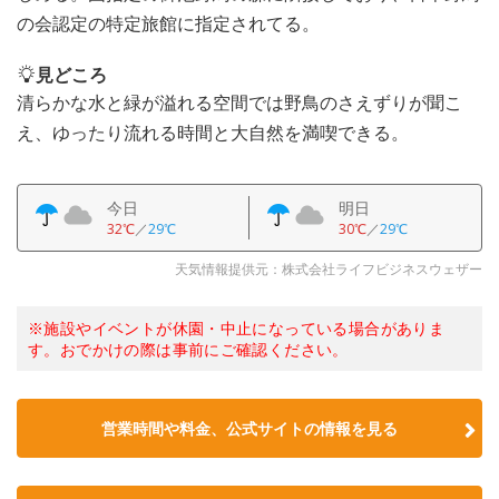
の会認定の特定旅館に指定されてる。
見どころ
清らかな水と緑が溢れる空間では野鳥のさえずりが聞こ
え、ゆったり流れる時間と大自然を満喫できる。
今日
明日
32℃
／
29℃
30℃
／
29℃
天気情報提供元：株式会社ライフビジネスウェザー
※施設やイベントが休園・中止になっている場合がありま
す。おでかけの際は事前にご確認ください。
営業時間や料金、公式サイトの情報を見る