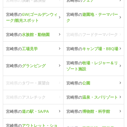
宮崎県の
演劇・講演会
宮崎県の
フェア
宮崎県の
GW(ゴールデンウィ
宮崎県の
遊園地・テーマパー
ーク)観光スポット
ク
宮崎県の
水族館・動物園
宮崎県の
フードテーマパーク
宮崎県の
工場見学
宮崎県の
キャンプ場・BBQ場
宮崎県の
牧場・レジャー＆リ
宮崎県の
グランピング
ゾート施設
宮崎県の
タワー・展望台
宮崎県の
公園
宮崎県の
アスレチック
宮崎県の
温泉・スパリゾート
宮崎県の
道の駅・SA/PA
宮崎県の
博物館・科学館
宮崎県の
アウトレット・ショ