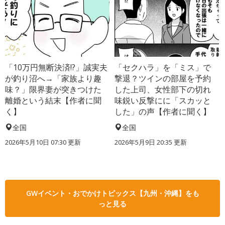
「10万円無断決済!?」誠実夫
「セクハラ」を「ミス」で
が釣り沼へ→「家族より趣
撃退？ツインの部屋を予約
味？」限界妻が突きつけた
した上司、女性部下の切れ
離婚という結末【作者に聞
味鋭い反撃にに「スカッと
く】
した」の声【作者に聞く】
全国
全国
2026年5月10日 07:30 更新
2026年5月9日 20:35 更新
GWイベント・おでかけトピックス【九州・沖縄】をも
っと見る