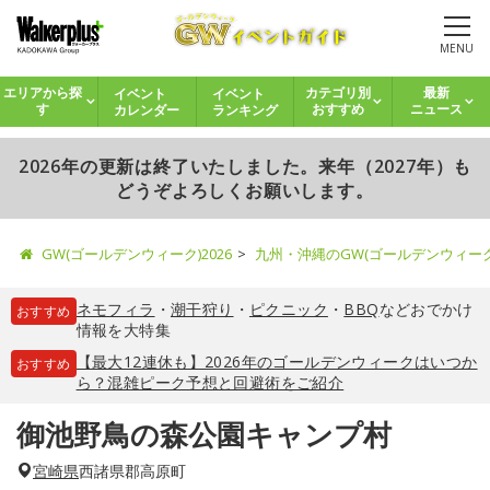
MENU
イベント
イベント
エリアから探
カテゴリ別
最新
カレンダー
ランキング
す
おすすめ
ニュース
2026年の更新は終了いたしました。来年（2027年）も
どうぞよろしくお願いします。
GW(ゴールデンウィーク)2026
九州・沖縄のGW(ゴールデンウィー
ネモフィラ
・
潮干狩り
・
ピクニック
・
BBQ
などおでかけ
おすすめ
情報を大特集
【最大12連休も】2026年のゴールデンウィークはいつか
おすすめ
ら？混雑ピーク予想と回避術をご紹介
御池野鳥の森公園キャンプ村
宮崎県
西諸県郡高原町