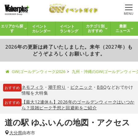
MENU
イベント
イベント
エリアから探
カテゴリ別
最新
カレンダー
ランキング
す
おすすめ
ニュース
2026年の更新は終了いたしました。来年（2027年）も
どうぞよろしくお願いします。
GW(ゴールデンウィーク)2026
九州・沖縄のGW(ゴールデンウィー
ネモフィラ
・
潮干狩り
・
ピクニック
・
BBQ
などおでかけ
おすすめ
情報を大特集
【最大12連休も】2026年のゴールデンウィークはいつか
おすすめ
ら？混雑ピーク予想と回避術をご紹介
道の駅 ゆふいんの地図・アクセス
大分県
由布市