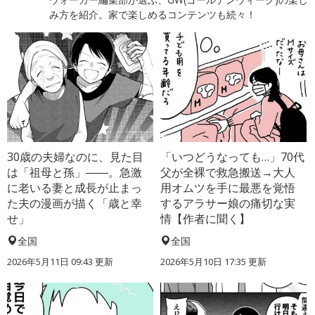
み方を紹介。家で楽しめるコンテンツも続々！
30歳の夫婦なのに、見た目
「いつどうなっても…」70代
は「祖母と孫」――。急激
父が全裸で救急搬送→大人
に老いる妻と成長が止まっ
用オムツを手に最悪を覚悟
た夫の漫画が描く「歳と幸
するアラサー娘の痛切な実
せ」
情【作者に聞く】
全国
全国
2026年5月11日 09:43 更新
2026年5月10日 17:35 更新