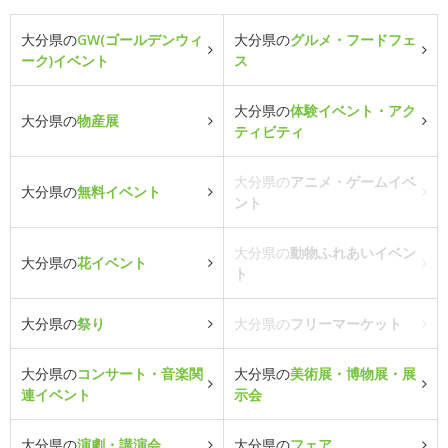
大分県の
GW(ゴールデンウィ
大分県の
グルメ・フードフェ
ーク)イベント
ス
大分県の
体験イベント・アク
大分県の
物産展
ティビティ
大分県の
アニメ・ゲームイベ
大分県の
無料イベント
ント
大分県の
動物ふれあいイベン
大分県の
花イベント
ト
大分県の
祭り
大分県の
フリーマーケット
大分県の
コンサート・音楽関
大分県の
美術展・博物展・展
連イベント
示会
大分県の
演劇・講演会
大分県の
フェア