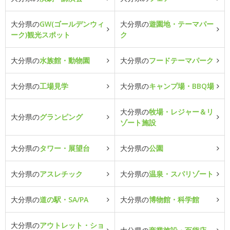
大分県の
GW(ゴールデンウィ
大分県の
遊園地・テーマパー
ーク)観光スポット
ク
大分県の
水族館・動物園
大分県の
フードテーマパーク
大分県の
工場見学
大分県の
キャンプ場・BBQ場
大分県の
牧場・レジャー＆リ
大分県の
グランピング
ゾート施設
大分県の
タワー・展望台
大分県の
公園
大分県の
アスレチック
大分県の
温泉・スパリゾート
大分県の
道の駅・SA/PA
大分県の
博物館・科学館
大分県の
アウトレット・ショ