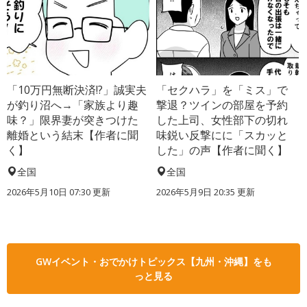
「10万円無断決済!?」誠実夫
「セクハラ」を「ミス」で
が釣り沼へ→「家族より趣
撃退？ツインの部屋を予約
味？」限界妻が突きつけた
した上司、女性部下の切れ
離婚という結末【作者に聞
味鋭い反撃にに「スカッと
く】
した」の声【作者に聞く】
全国
全国
2026年5月10日 07:30 更新
2026年5月9日 20:35 更新
GWイベント・おでかけトピックス【九州・沖縄】をも
っと見る