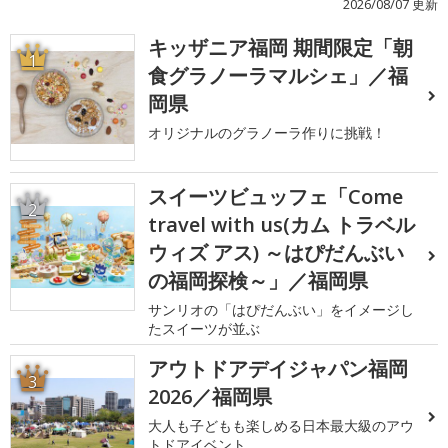
2026/08/07 更新
キッザニア福岡 期間限定「朝
1
食グラノーラマルシェ」／福
岡県
オリジナルのグラノーラ作りに挑戦！
スイーツビュッフェ「Come
2
travel with us(カム トラベル
ウィズ アス) ～はぴだんぶい
の福岡探検～」／福岡県
サンリオの「はぴだんぶい」をイメージし
たスイーツが並ぶ
アウトドアデイジャパン福岡
3
2026／福岡県
大人も子どもも楽しめる日本最大級のアウ
トドアイベント