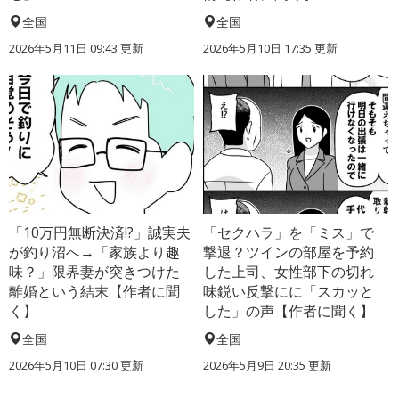
全国
全国
2026年5月11日 09:43 更新
2026年5月10日 17:35 更新
「10万円無断決済!?」誠実夫
「セクハラ」を「ミス」で
が釣り沼へ→「家族より趣
撃退？ツインの部屋を予約
味？」限界妻が突きつけた
した上司、女性部下の切れ
離婚という結末【作者に聞
味鋭い反撃にに「スカッと
く】
した」の声【作者に聞く】
全国
全国
2026年5月10日 07:30 更新
2026年5月9日 20:35 更新