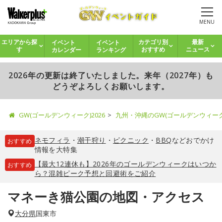
MENU
イベント
イベント
エリアから探
カテゴリ別
最新
カレンダー
ランキング
す
おすすめ
ニュース
2026年の更新は終了いたしました。来年（2027年）も
どうぞよろしくお願いします。
GW(ゴールデンウィーク)2026
九州・沖縄のGW(ゴールデンウィー
ネモフィラ
・
潮干狩り
・
ピクニック
・
BBQ
などおでかけ
おすすめ
情報を大特集
【最大12連休も】2026年のゴールデンウィークはいつか
おすすめ
ら？混雑ピーク予想と回避術をご紹介
マネーき猫公園の地図・アクセス
大分県
国東市