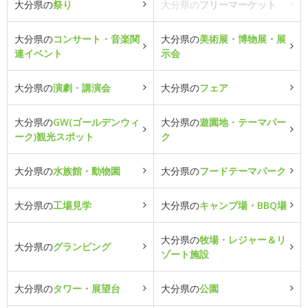
大分県の
祭り
大分県の
フリーマーケット
大分県の
コンサート・音楽関
大分県の
美術展・博物展・展
連イベント
示会
大分県の
演劇・講演会
大分県の
フェア
大分県の
GW(ゴールデンウィ
大分県の
遊園地・テーマパー
ーク)観光スポット
ク
大分県の
水族館・動物園
大分県の
フードテーマパーク
大分県の
工場見学
大分県の
キャンプ場・BBQ場
大分県の
牧場・レジャー＆リ
大分県の
グランピング
ゾート施設
大分県の
タワー・展望台
大分県の
公園