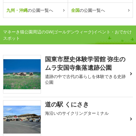
九州・沖縄
の公園一覧へ
全国
の公園一覧へ
マネーき猫公園周辺のGW(ゴールデンウィーク)イベント・おでかけ
スポット
国東市歴史体験学習館 弥生の
ムラ安国寺集落遺跡公園
遺跡の中で古代の暮らしを体験できる史跡
公園
道の駅 くにさき
海沿いのサイクリングターミナル