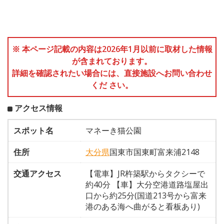
※ 本ページ記載の内容は2026年1月以前に取材した情報
が含まれております。
詳細を確認されたい場合には、直接施設へお問い合わせ
くだ さい。
アクセス情報
スポット名
マネーき猫公園
住所
大分県
国東市国東町富来浦2148
交通アクセス
【電車】JR杵築駅からタクシーで
約40分 【車】大分空港道路塩屋出
口から約25分(国道213号から富来
港のある海へ曲がると看板あり)