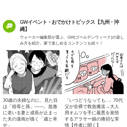
GWイベント・おでかけトピックス【九州・沖
縄】
ウォーカー編集部が選ぶ、GW(ゴールデンウィーク)の楽し
み方を紹介。家で楽しめるコンテンツも続々！
30歳の夫婦なのに、見た目
「いつどうなっても…」70代
は「祖母と孫」――。急激
父が全裸で救急搬送→大人
に老いる妻と成長が止まっ
用オムツを手に最悪を覚悟
た夫の漫画が描く「歳と幸
するアラサー娘の痛切な実
せ」
情【作者に聞く】