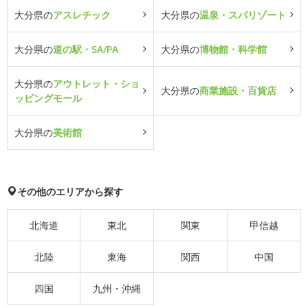
大分県の
アスレチック
大分県の
温泉・スパリゾート
大分県の
道の駅・SA/PA
大分県の
博物館・科学館
大分県の
アウトレット・ショ
大分県の
商業施設・百貨店
ッピングモール
大分県の
美術館
その他のエリアから探す
北海道
東北
関東
甲信越
北陸
東海
関西
中国
四国
九州・沖縄