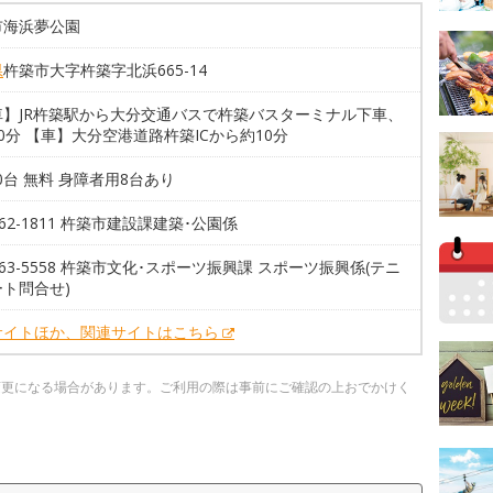
市海浜夢公園
県
杵築市大字杵築字北浜665-14
車】JR杵築駅から大分交通バスで杵築バスターミナル下車、
0分 【車】大分空港道路杵築ICから約10分
10台 無料 身障者用8台あり
8-62-1811 杵築市建設課建築･公園係
8-63-5558 杵築市文化･スポーツ振興課 スポーツ振興係(テニ
ト問合せ)
サイトほか、関連サイトはこちら
変更になる場合があります。ご利用の際は事前にご確認の上おでかけく