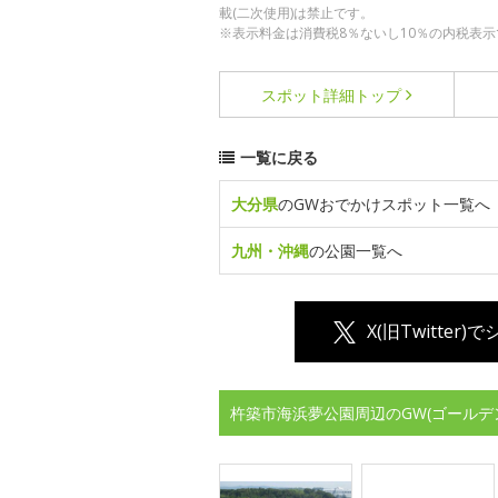
載(二次使用)は禁止です。
※表示料金は消費税8％ないし10％の内税表示
スポット詳細
トップ
一覧に戻る
大分県
のGWおでかけスポット一覧へ
九州・沖縄
の公園一覧へ
X(旧Twitter)
杵築市海浜夢公園周辺のGW(ゴールデ