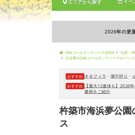
イベ
エリアから探す
2026年の
GW(ゴールデンウィーク)2026
九州・沖
大分県のGW(ゴールデンウィーク)イベン
ネモフィラ
・
潮干狩り
・
おすすめ
【最大12連休も】202
おすすめ
避術をご紹介
杵築市海浜夢公園
ス