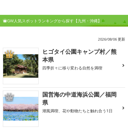
GW人気スポットランキングから探す【九州・沖縄】
2026/08/06 更新
ヒゴタイ公園キャンプ村／熊
1
本県
四季折々に移り変わる自然を満喫
国営海の中道海浜公園／福岡
2
県
潮風満喫、花や動物たちと触れ合う1日