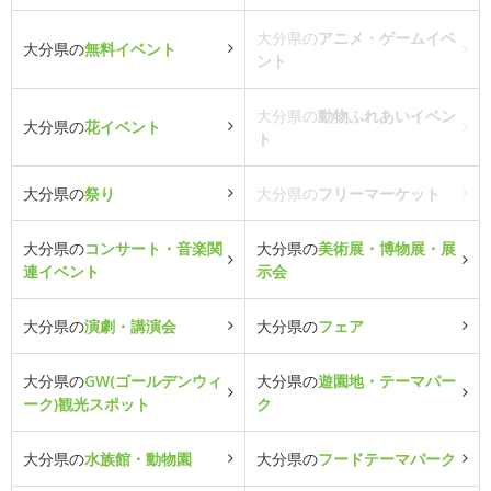
大分県の
アニメ・ゲームイベ
大分県の
無料イベント
ント
大分県の
動物ふれあいイベン
大分県の
花イベント
ト
大分県の
祭り
大分県の
フリーマーケット
大分県の
コンサート・音楽関
大分県の
美術展・博物展・展
連イベント
示会
大分県の
演劇・講演会
大分県の
フェア
大分県の
GW(ゴールデンウィ
大分県の
遊園地・テーマパー
ーク)観光スポット
ク
大分県の
水族館・動物園
大分県の
フードテーマパーク