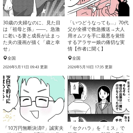
30歳の夫婦なのに、見た目
「いつどうなっても…」70代
は「祖母と孫」――。急激
父が全裸で救急搬送→大人
に老いる妻と成長が止まっ
用オムツを手に最悪を覚悟
た夫の漫画が描く「歳と幸
するアラサー娘の痛切な実
せ」
情【作者に聞く】
全国
全国
2026年5月11日 09:43 更新
2026年5月10日 17:35 更新
「10万円無断決済!?」誠実夫
「セクハラ」を「ミス」で