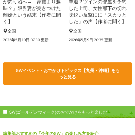
が釣り沼へ→「家族より趣
撃退？ツインの部屋を予約
味？」限界妻が突きつけた
した上司、女性部下の切れ
離婚という結末【作者に聞
味鋭い反撃にに「スカッと
く】
した」の声【作者に聞く】
全国
全国
2026年5月10日 07:30 更新
2026年5月9日 20:35 更新
GWイベント・おでかけトピックス【九州・沖縄】をも
っと見る
GW(ゴールデンウィーク)のおでかけをもっと楽しむ
編集部おすすめの「今年のGW」の楽しみ方を紹介