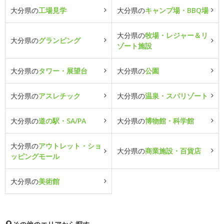
大分県の
工場見学
大分県の
キャンプ場・BBQ場
大分県の
牧場・レジャー＆リ
大分県の
グランピング
ゾート施設
大分県の
タワー・展望台
大分県の
公園
大分県の
アスレチック
大分県の
温泉・スパリゾート
大分県の
道の駅・SA/PA
大分県の
博物館・科学館
大分県の
アウトレット・ショ
大分県の
商業施設・百貨店
ッピングモール
大分県の
美術館