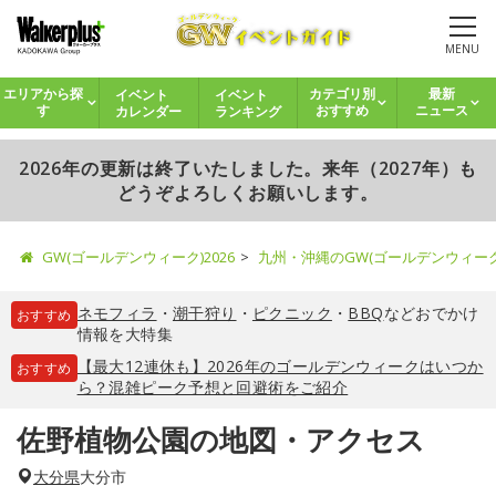
MENU
イベント
イベント
エリアから探
カテゴリ別
最新
カレンダー
ランキング
す
おすすめ
ニュース
2026年の更新は終了いたしました。来年（2027年）も
どうぞよろしくお願いします。
GW(ゴールデンウィーク)2026
九州・沖縄のGW(ゴールデンウィー
ネモフィラ
・
潮干狩り
・
ピクニック
・
BBQ
などおでかけ
おすすめ
情報を大特集
【最大12連休も】2026年のゴールデンウィークはいつか
おすすめ
ら？混雑ピーク予想と回避術をご紹介
佐野植物公園の地図・アクセス
大分県
大分市