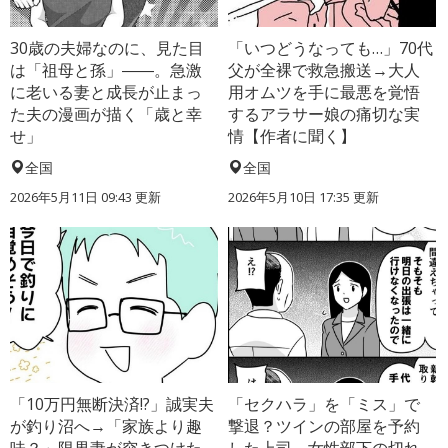
30歳の夫婦なのに、見た目
「いつどうなっても…」70代
は「祖母と孫」――。急激
父が全裸で救急搬送→大人
に老いる妻と成長が止まっ
用オムツを手に最悪を覚悟
た夫の漫画が描く「歳と幸
するアラサー娘の痛切な実
せ」
情【作者に聞く】
全国
全国
2026年5月11日 09:43 更新
2026年5月10日 17:35 更新
「10万円無断決済!?」誠実夫
「セクハラ」を「ミス」で
が釣り沼へ→「家族より趣
撃退？ツインの部屋を予約
味？」限界妻が突きつけた
した上司、女性部下の切れ