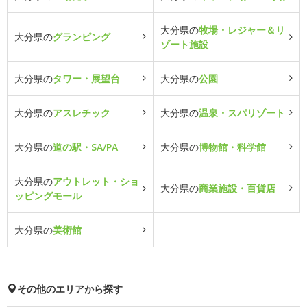
大分県の
牧場・レジャー＆リ
大分県の
グランピング
ゾート施設
大分県の
タワー・展望台
大分県の
公園
大分県の
アスレチック
大分県の
温泉・スパリゾート
大分県の
道の駅・SA/PA
大分県の
博物館・科学館
大分県の
アウトレット・ショ
大分県の
商業施設・百貨店
ッピングモール
大分県の
美術館
その他のエリアから探す