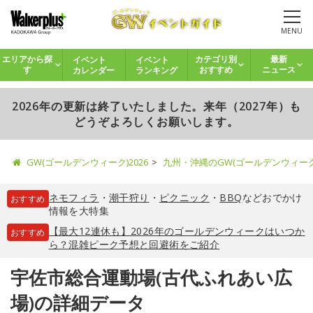
MENU
イベント
イベント
エリアから探
カテゴリ別
最新
カレンダー
ランキング
す
おすすめ
ニュース
2026年の更新は終了いたしました。来年（2027年）も
どうぞよろしくお願いします。
GW(ゴールデンウィーク)2026
九州・沖縄のGW(ゴールデンウィー
ネモフィラ
・
潮干狩り
・
ピクニック
・
BBQ
などおでかけ
おすすめ
情報を大特集
【最大12連休も】2026年のゴールデンウィークはいつか
おすすめ
ら？混雑ピーク予想と回避術をご紹介
宇佐市総合運動場(古代ふれあい広
場)の詳細データ