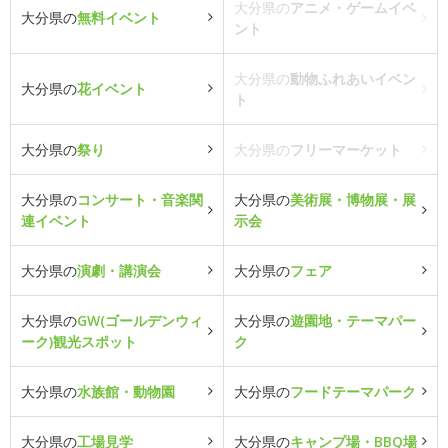
大分県の
アニメ・ゲームイベ
大分県の
無料イベント
ント
大分県の
動物ふれあいイベン
大分県の
花イベント
ト
大分県の
祭り
大分県の
フリーマーケット
大分県の
コンサート・音楽関
大分県の
美術展・博物展・展
連イベント
示会
大分県の
演劇・講演会
大分県の
フェア
大分県の
GW(ゴールデンウィ
大分県の
遊園地・テーマパー
ーク)観光スポット
ク
大分県の
水族館・動物園
大分県の
フードテーマパーク
大分県の
工場見学
大分県の
キャンプ場・BBQ場