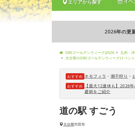
イベ
エリアから探す
2026年の
GW(ゴールデンウィーク)2026
九州・沖
大分県のGW(ゴールデンウィーク)イベン
ネモフィラ
・
潮干狩り
・
おすすめ
【最大12連休も】202
おすすめ
避術をご紹介
道の駅 すごう
大分県
竹田市