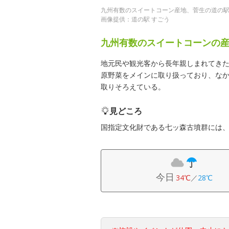
九州有数のスイートコーン産地、菅生の道の
画像提供：道の駅 すごう
九州有数のスイートコーンの
地元民や観光客から長年親しまれてき
原野菜をメインに取り扱っており、な
取りそろえている。
見どころ
国指定文化財である七ッ森古墳群には、
今日
34℃
／
28℃