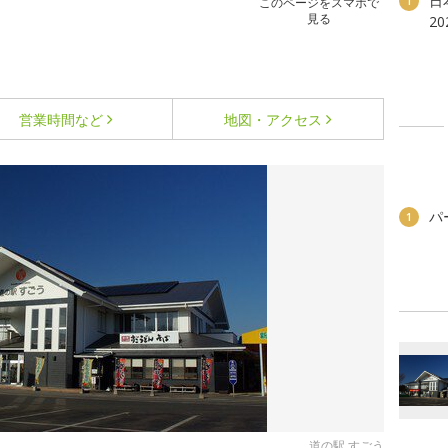
日
1
このページをスマホで
見る
2
営業時間など
地図・アクセス
パ
1
道の駅 すごう