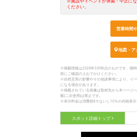
※施設やイベントが休園・中止に
ください。
営業時間
地図・ア
※掲載情報は2026年3月時点のものです。
前にご確認の上おでかけください。
※自然災害の影響やその他諸事情により、イ
になる場合があります。
※掲載されている画像は取材先から本ページ
載(二次使用)は禁止です。
※表示料金は消費税8％ないし10％の内税表示
スポット詳細
トップ