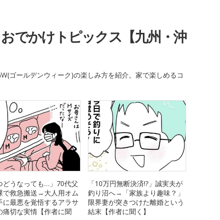
・おでかけトピックス【九州・沖
W(ゴールデンウィーク)の楽しみ方を紹介。家で楽しめるコ
つどうなっても…」70代父
「10万円無断決済!?」誠実夫が
裸で救急搬送→大人用オム
釣り沼へ→「家族より趣味？」
手に最悪を覚悟するアラサ
限界妻が突きつけた離婚という
の痛切な実情【作者に聞
結末【作者に聞く】