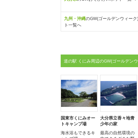
九州・沖縄
のGW(ゴールデンウィーク
ト一覧へ
道の駅 くにみ周辺のGW(ゴールデン
国東市くにみオー
大分県立香々地青
トキャンプ場
少年の家
海水浴もできるキ
最高の自然環境の