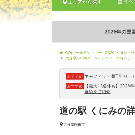
イベ
エリアから探す
2026年の
GW(ゴールデンウィーク)2026
九州・沖
大分県のGW(ゴールデンウィーク)イベン
ネモフィラ
・
潮干狩り
・
おすすめ
【最大12連休も】202
おすすめ
避術をご紹介
道の駅 くにみの
大分県
国東市