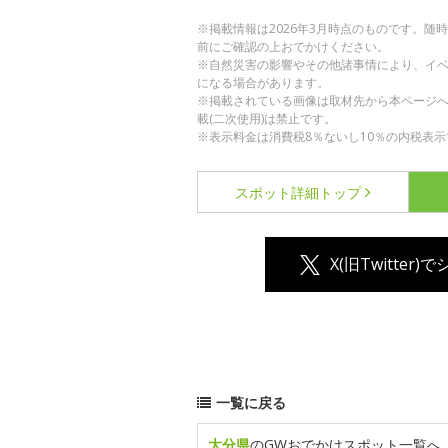
※掲載情報は2026年3月時点のものです。
前にご確認の上おでかけください。
※自然災害の影響やその他諸事情により、イ
になる場合があります。
※掲載されている画像は取材先から本ページ
載(二次使用)は禁止です。
※表示料金は消費税8％ないし10％の内税表示
スポット詳細
トップ
X(旧Twitter)
一覧に戻る
大分県
のGWおでかけスポット一覧へ