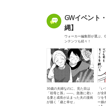
GWイベント
縄】
ウォーカー編集部が選ぶ、G
ンテンツも続々！
30歳の夫婦なのに、見た目は
「い
「祖母と孫」――。急激に老い
が全
る妻と成長が止まった夫の漫画
ツを
が描く「歳と幸せ」
ー娘