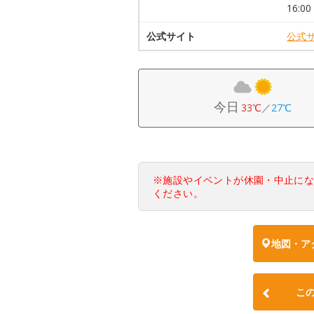
16:0
公式サイト
公式
今日
33℃
／
27℃
※施設やイベントが休園・中止に
ください。
地図・ア
こ