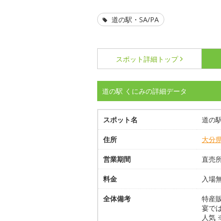
道の駅・SA/PA
スポット詳細
トップ
道の駅 くにみの詳細データ
スポット名
道の駅
住所
大分
営業期間
直売所
料金
入場
全体備考
特産
宴で
人気 