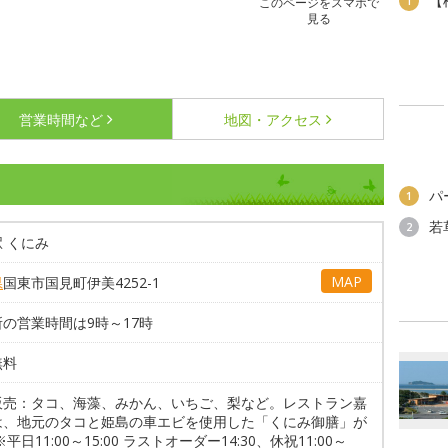
【
1
このページをスマホで
見る
営業時間など
地図・アクセス
パ
1
若
2
 くにみ
MAP
県
国東市国見町伊美4252-1
の営業時間は9時～17時
無料
販売：タコ、海藻、みかん、いちご、梨など。レストラン嘉
は、地元のタコと姫島の車エビを使用した「くにみ御膳」が
※平日11:00～15:00 ラストオーダー14:30、休祝11:00～