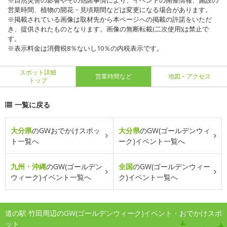
※自然災害の影響やその他諸事情により、イベントの開催情報、施設の
営業時間、植物の開花・見頃期間などは変更になる場合があります。
※掲載されている画像は取材先から本ページへの掲載の許諾をいただ
き、提供されたものとなります。画像の無断転載(二次使用)は禁止で
す。
※表示料金は消費税8％ないし10％の内税表示です。
スポット詳細
営業時間など
地図・アクセス
トップ
一覧に戻る
大分県
のGWおでかけスポッ
大分県
のGW(ゴールデンウィ
ト一覧へ
ーク)イベント一覧へ
九州・沖縄
のGW(ゴールデン
全国
のGW(ゴールデンウィー
ウィーク)イベント一覧へ
ク)イベント一覧へ
道の駅 竹田周辺のGW(ゴールデンウィーク)イベント・おでかけスポ
ット