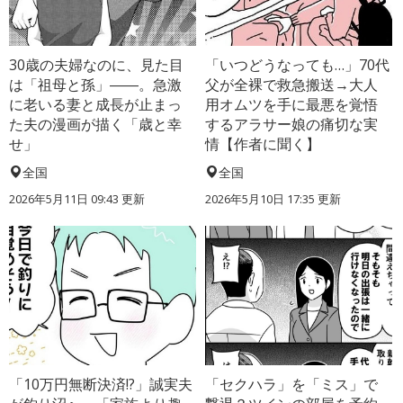
30歳の夫婦なのに、見た目
「いつどうなっても…」70代
は「祖母と孫」――。急激
父が全裸で救急搬送→大人
に老いる妻と成長が止まっ
用オムツを手に最悪を覚悟
た夫の漫画が描く「歳と幸
するアラサー娘の痛切な実
せ」
情【作者に聞く】
全国
全国
2026年5月11日 09:43 更新
2026年5月10日 17:35 更新
「10万円無断決済!?」誠実夫
「セクハラ」を「ミス」で