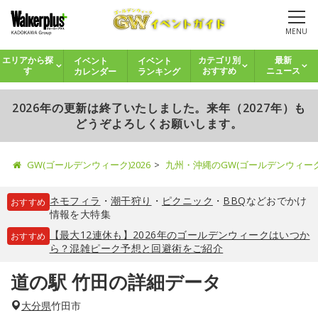
MENU
イベント
イベント
エリアから探
カテゴリ別
最新
カレンダー
ランキング
す
おすすめ
ニュース
2026年の更新は終了いたしました。来年（2027年）も
どうぞよろしくお願いします。
GW(ゴールデンウィーク)2026
九州・沖縄のGW(ゴールデンウィー
ネモフィラ
・
潮干狩り
・
ピクニック
・
BBQ
などおでかけ
おすすめ
情報を大特集
【最大12連休も】2026年のゴールデンウィークはいつか
おすすめ
ら？混雑ピーク予想と回避術をご紹介
道の駅 竹田の詳細データ
大分県
竹田市