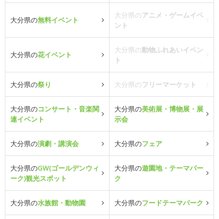
大分県の
アニメ・ゲームイベ
大分県の
無料イベント
ント
大分県の
動物ふれあいイベン
大分県の
花イベント
ト
大分県の
祭り
大分県の
フリーマーケット
大分県の
コンサート・音楽関
大分県の
美術展・博物展・展
連イベント
示会
大分県の
演劇・講演会
大分県の
フェア
大分県の
GW(ゴールデンウィ
大分県の
遊園地・テーマパー
ーク)観光スポット
ク
大分県の
水族館・動物園
大分県の
フードテーマパーク