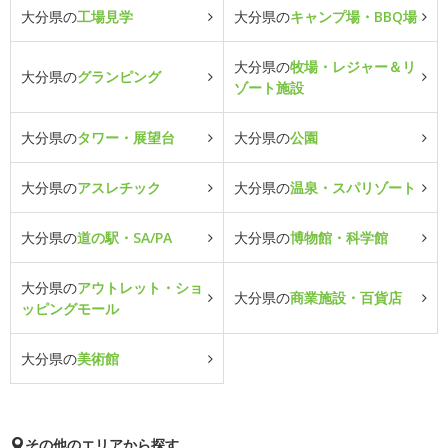
大分県の
工場見学
大分県の
キャンプ場・BBQ場
大分県の
牧場・レジャー＆リ
大分県の
グランピング
ゾート施設
大分県の
タワー・展望台
大分県の
公園
大分県の
アスレチック
大分県の
温泉・スパリゾート
大分県の
道の駅・SA/PA
大分県の
博物館・科学館
大分県の
アウトレット・ショ
大分県の
商業施設・百貨店
ッピングモール
大分県の
美術館
その他のエリアから探す