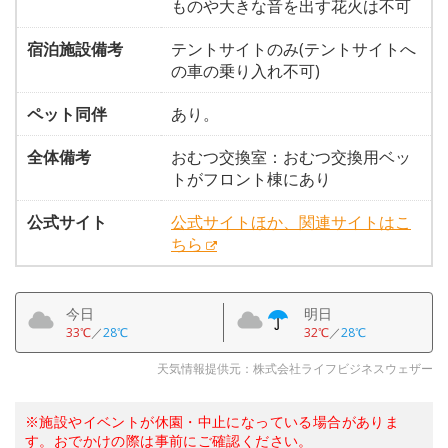
ものや大きな音を出す花火は不可
宿泊施設備考
テントサイトのみ(テントサイトへ
の車の乗り入れ不可)
ペット同伴
あり。
全体備考
おむつ交換室：おむつ交換用ベッ
トがフロント棟にあり
公式サイト
公式サイトほか、関連サイトはこ
ちら
今日
明日
33℃
／
28℃
32℃
／
28℃
天気情報提供元：株式会社ライフビジネスウェザー
※施設やイベントが休園・中止になっている場合がありま
す。おでかけの際は事前にご確認ください。