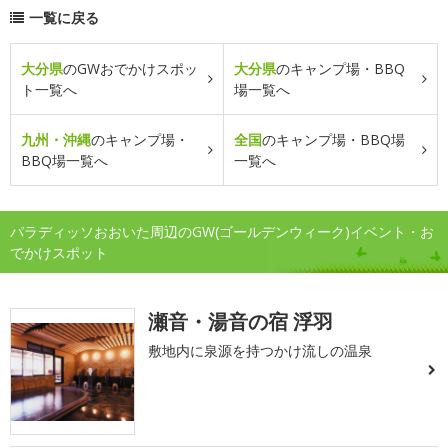
一覧に戻る
大分県
のGWおでかけスポッ
大分県
のキャンプ場・BBQ
ト一覧へ
場一覧へ
九州・沖縄
のキャンプ場・
全国
のキャンプ場・BBQ場
BBQ場一覧へ
一覧へ
パラディッソおおいた周辺のGW(ゴールデンウィーク)イベント・お
でかけスポット
瀬音・湯音の宿 浮羽
敷地内に泉源を持つかけ流しの温泉