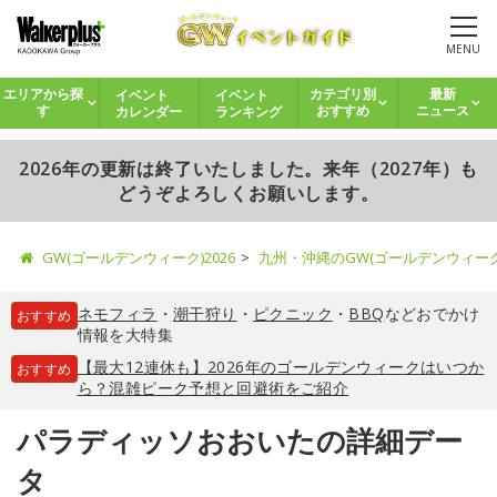
MENU
イベント
イベント
エリアから探
カテゴリ別
最新
カレンダー
ランキング
す
おすすめ
ニュース
2026年の更新は終了いたしました。来年（2027年）も
どうぞよろしくお願いします。
GW(ゴールデンウィーク)2026
九州・沖縄のGW(ゴールデンウィー
ネモフィラ
・
潮干狩り
・
ピクニック
・
BBQ
などおでかけ
おすすめ
情報を大特集
【最大12連休も】2026年のゴールデンウィークはいつか
おすすめ
ら？混雑ピーク予想と回避術をご紹介
パラディッソおおいたの詳細デー
タ