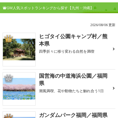
GW人気スポットランキングから探す【九州・沖縄】
2026/08/06 更新
ヒゴタイ公園キャンプ村／熊
1
本県
四季折々に移り変わる自然を満喫
国営海の中道海浜公園／福岡
2
県
潮風満喫、花や動物たちと触れ合う1日
ガンダムパーク福岡／福岡県