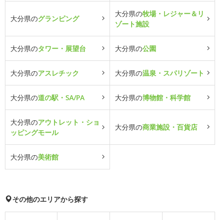
大分県の
牧場・レジャー＆リ
大分県の
グランピング
ゾート施設
大分県の
タワー・展望台
大分県の
公園
大分県の
アスレチック
大分県の
温泉・スパリゾート
大分県の
道の駅・SA/PA
大分県の
博物館・科学館
大分県の
アウトレット・ショ
大分県の
商業施設・百貨店
ッピングモール
大分県の
美術館
その他のエリアから探す