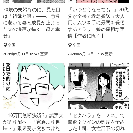
30歳の夫婦なのに、見た目
「いつどうなっても…」70代
は「祖母と孫」――。急激
父が全裸で救急搬送→大人
に老いる妻と成長が止まっ
用オムツを手に最悪を覚悟
た夫の漫画が描く「歳と幸
するアラサー娘の痛切な実
せ」
情【作者に聞く】
全国
全国
2026年5月11日 09:43 更新
2026年5月10日 17:35 更新
「10万円無断決済!?」誠実夫
「セクハラ」を「ミス」で
が釣り沼へ→「家族より趣
撃退？ツインの部屋を予約
味？」限界妻が突きつけた
した上司、女性部下の切れ