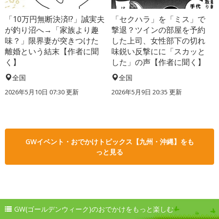
「10万円無断決済!?」誠実夫
「セクハラ」を「ミス」で
が釣り沼へ→「家族より趣
撃退？ツインの部屋を予約
味？」限界妻が突きつけた
した上司、女性部下の切れ
離婚という結末【作者に聞
味鋭い反撃にに「スカッと
く】
した」の声【作者に聞く】
全国
全国
2026年5月10日 07:30 更新
2026年5月9日 20:35 更新
GWイベント・おでかけトピックス【九州・沖縄】をも
っと見る
GW(ゴールデンウィーク)のおでかけをもっと楽しむ