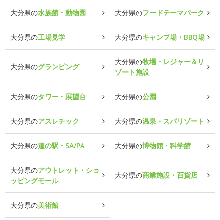
大分県の
水族館・動物園
大分県の
フードテーマパーク
大分県の
工場見学
大分県の
キャンプ場・BBQ場
大分県の
牧場・レジャー＆リ
大分県の
グランピング
ゾート施設
大分県の
タワー・展望台
大分県の
公園
大分県の
アスレチック
大分県の
温泉・スパリゾート
大分県の
道の駅・SA/PA
大分県の
博物館・科学館
大分県の
アウトレット・ショ
大分県の
商業施設・百貨店
ッピングモール
大分県の
美術館