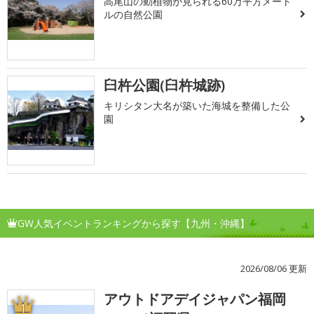
高尾山の動植物が見られる60万平方メート
ルの自然公園
臼杵公園(臼杵城跡)
キリシタン大名が築いた海城を整備した公
園
GW人気イベントランキングから探す【九州・沖縄】
2026/08/06 更新
アウトドアデイジャパン福岡
1