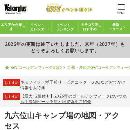
MENU
イベント
イベント
エリアから探
カテゴリ別
最新
カレンダー
ランキング
す
おすすめ
ニュース
2026年の更新は終了いたしました。来年（2027年）も
どうぞよろしくお願いします。
GW(ゴールデンウィーク)2026
九州・沖縄のGW(ゴールデンウィー
ネモフィラ
・
潮干狩り
・
ピクニック
・
BBQ
などおでかけ
おすすめ
情報を大特集
【最大12連休も】2026年のゴールデンウィークはいつか
おすすめ
ら？混雑ピーク予想と回避術をご紹介
九六位山キャンプ場の地図・アク
セス