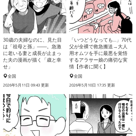
30歳の夫婦なのに、見た目
「いつどうなっても…」70代
は「祖母と孫」――。急激
父が全裸で救急搬送→大人
に老いる妻と成長が止まっ
用オムツを手に最悪を覚悟
た夫の漫画が描く「歳と幸
するアラサー娘の痛切な実
せ」
情【作者に聞く】
全国
全国
2026年5月11日 09:43 更新
2026年5月10日 17:35 更新