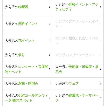
大分県の
体験イベント・アク
大分県の
物産展
ティビティ
大分県の
アニメ・ゲームイベ
大分県の
無料イベント
ント
大分県の
動物ふれあいイベン
大分県の
花イベント
ト
大分県の
祭り
大分県の
フリーマーケット
大分県の
コンサート・音楽関
大分県の
美術展・博物展・展
連イベント
示会
大分県の
演劇・講演会
大分県の
フェア
大分県の
GW(ゴールデンウィ
大分県の
遊園地・テーマパー
ーク)観光スポット
ク