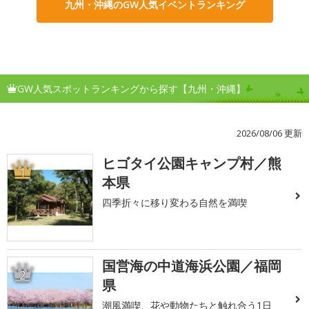
九州・沖縄のGW人気イベントランキング
GW人気スポットランキングから探す【九州・沖縄】
2026/08/06 更新
ヒゴタイ公園キャンプ村／熊
1
本県
四季折々に移り変わる自然を満喫
国営海の中道海浜公園／福岡
2
県
潮風満喫、花や動物たちと触れ合う1日