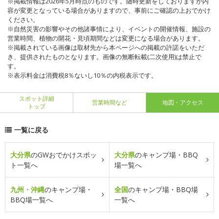
※掲載情報は2026年5月時点のものです。随時更新をしておりますが内
容が変更となっている場合がありますので、事前にご確認の上おでかけ
ください。
※自然災害の影響やその他諸事情により、イベントの開催情報、施設の
営業時間、植物の開花・見頃期間などは変更になる場合があります。
※掲載されている画像は取材先から本ページへの掲載の許諾をいただ
き、提供されたものとなります。画像の無断転載(二次使用)は禁止で
す。
※表示料金は消費税8％ないし10％の内税表示です。
スポット詳細
営業時間など
地図・アクセス
トップ
一覧に戻る
大分県
のGWおでかけスポッ
大分県
のキャンプ場・BBQ
ト一覧へ
場一覧へ
九州・沖縄
のキャンプ場・
全国
のキャンプ場・BBQ場
BBQ場一覧へ
一覧へ