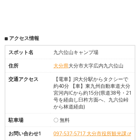
アクセス情報
スポット名
九六位山キャンプ場
住所
大分県
大分市大字広内九六位山
交通アクセス
【電車】JR大分駅からタクシーで
約40分 【車】東九州自動車道大分
宮河内ICから約15分(県道38号・21
号を経由し臼杵方面へ、九六位峠
から林道経由)
駐車場
〇 無料
お問い合わせ1
097-537-5717 大分市役所観光課