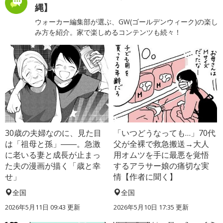
縄】
ウォーカー編集部が選ぶ、GW(ゴールデンウィーク)の楽し
み方を紹介。家で楽しめるコンテンツも続々！
30歳の夫婦なのに、見た目
「いつどうなっても…」70代
は「祖母と孫」――。急激
父が全裸で救急搬送→大人
に老いる妻と成長が止まっ
用オムツを手に最悪を覚悟
た夫の漫画が描く「歳と幸
するアラサー娘の痛切な実
せ」
情【作者に聞く】
全国
全国
2026年5月11日 09:43 更新
2026年5月10日 17:35 更新