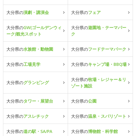
大分県の
演劇・講演会
大分県の
フェア
大分県の
GW(ゴールデンウィ
大分県の
遊園地・テーマパー
ーク)観光スポット
ク
大分県の
水族館・動物園
大分県の
フードテーマパーク
大分県の
工場見学
大分県の
キャンプ場・BBQ場
大分県の
牧場・レジャー＆リ
大分県の
グランピング
ゾート施設
大分県の
タワー・展望台
大分県の
公園
大分県の
アスレチック
大分県の
温泉・スパリゾート
大分県の
道の駅・SA/PA
大分県の
博物館・科学館