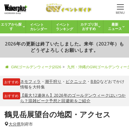
MENU
イベント
イベント
エリアから探
カテゴリ別
最新
カレンダー
ランキング
す
おすすめ
ニュース
2026年の更新は終了いたしました。来年（2027年）も
どうぞよろしくお願いします。
GW(ゴールデンウィーク)2026
九州・沖縄のGW(ゴールデンウィー
ネモフィラ
・
潮干狩り
・
ピクニック
・
BBQ
などおでかけ
おすすめ
情報を大特集
【最大12連休も】2026年のゴールデンウィークはいつか
おすすめ
ら？混雑ピーク予想と回避術をご紹介
鶴見岳展望台の地図・アクセス
大分県
別府市