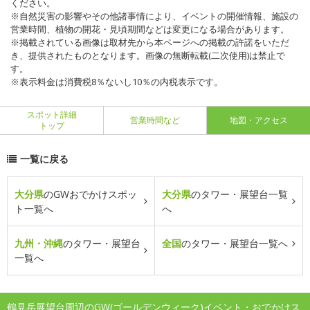
ください。
※自然災害の影響やその他諸事情により、イベントの開催情報、施設の
営業時間、植物の開花・見頃期間などは変更になる場合があります。
※掲載されている画像は取材先から本ページへの掲載の許諾をいただ
き、提供されたものとなります。画像の無断転載(二次使用)は禁止で
す。
※表示料金は消費税8％ないし10％の内税表示です。
スポット詳細
営業時間など
地図・アクセス
トップ
一覧に戻る
大分県
のGWおでかけスポッ
大分県
のタワー・展望台一覧
ト一覧へ
へ
九州・沖縄
のタワー・展望台
全国
のタワー・展望台一覧へ
一覧へ
鶴見岳展望台周辺のGW(ゴールデンウィーク)イベント・おでかけス