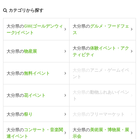
カテゴリから探す
大分県の
GW(ゴールデンウィ
大分県の
グルメ・フードフェ
ーク)イベント
ス
大分県の
体験イベント・アク
大分県の
物産展
ティビティ
大分県の
アニメ・ゲームイベ
大分県の
無料イベント
ント
大分県の
動物ふれあいイベン
大分県の
花イベント
ト
大分県の
祭り
大分県の
フリーマーケット
大分県の
コンサート・音楽関
大分県の
美術展・博物展・展
連イベント
示会