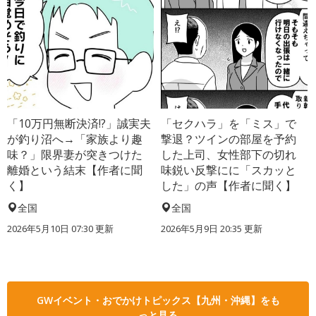
「10万円無断決済!?」誠実夫
「セクハラ」を「ミス」で
が釣り沼へ→「家族より趣
撃退？ツインの部屋を予約
味？」限界妻が突きつけた
した上司、女性部下の切れ
離婚という結末【作者に聞
味鋭い反撃にに「スカッと
く】
した」の声【作者に聞く】
全国
全国
2026年5月10日 07:30 更新
2026年5月9日 20:35 更新
GWイベント・おでかけトピックス【九州・沖縄】をも
っと見る