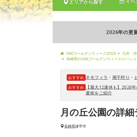
イベ
エリアから探す
2026年の
GW(ゴールデンウィーク)2026
九州・沖
長崎県のGW(ゴールデンウィーク)イベン
ネモフィラ
・
潮干狩り
・
おすすめ
【最大12連休も】202
おすすめ
避術をご紹介
月の丘公園の詳細
長崎県
諫早市