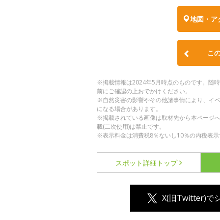
地図・ア
こ
※掲載情報は2024年5月時点のものです。
前にご確認の上おでかけください。
※自然災害の影響やその他諸事情により、イ
になる場合があります。
※掲載されている画像は取材先から本ページ
載(二次使用)は禁止です。
※表示料金は消費税8％ないし10％の内税表示
スポット詳細
トップ
X(旧Twitter)