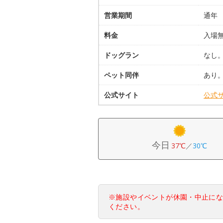
営業期間
通年
料金
入場
ドッグラン
なし
ペット同伴
あり
公式サイト
公式
今日
37℃
／
30℃
※施設やイベントが休園・中止に
ください。