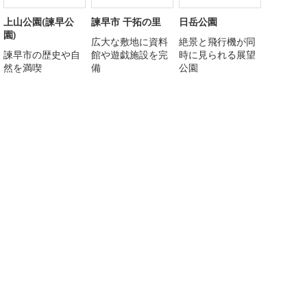
上山公園(諫早公
諫早市 干拓の里
日岳公園
園)
広大な敷地に資料
絶景と飛行機が同
諫早市の歴史や自
館や遊戯施設を完
時に見られる展望
然を満喫
備
公園