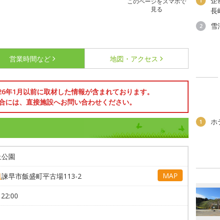
企
1
このページをスマホで
見る
長
雪
2
営業時間など
地図・アクセス
026年1月以前に取材した情報が含まれております。
合には、直接施設へお問い合わせください。
ホ
1
丘公園
MAP
県
諫早市飯盛町平古場113-2
22:00