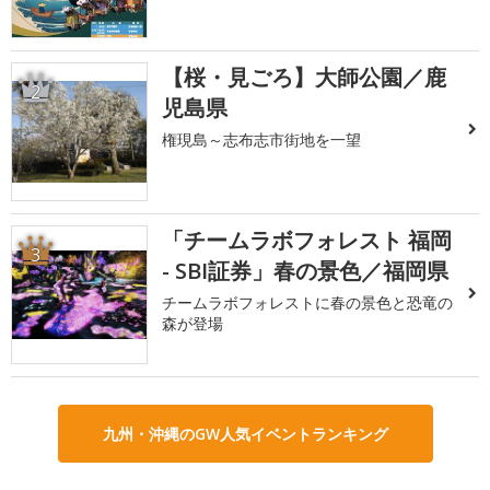
【桜・見ごろ】大師公園／鹿
2
児島県
権現島～志布志市街地を一望
「チームラボフォレスト 福岡
3
- SBI証券」春の景色／福岡県
チームラボフォレストに春の景色と恐竜の
森が登場
九州・沖縄のGW人気イベントランキング