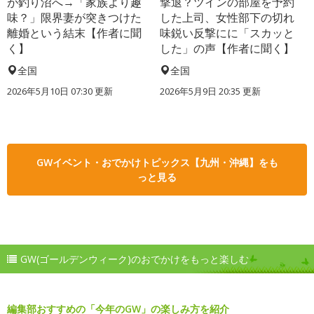
が釣り沼へ→「家族より趣
撃退？ツインの部屋を予約
味？」限界妻が突きつけた
した上司、女性部下の切れ
離婚という結末【作者に聞
味鋭い反撃にに「スカッと
く】
した」の声【作者に聞く】
全国
全国
2026年5月10日 07:30 更新
2026年5月9日 20:35 更新
GWイベント・おでかけトピックス【九州・沖縄】をも
っと見る
GW(ゴールデンウィーク)のおでかけをもっと楽しむ
編集部おすすめの「今年のGW」の楽しみ方を紹介