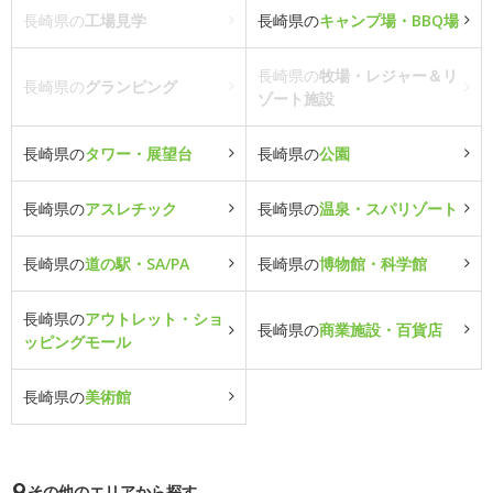
長崎県の
工場見学
長崎県の
キャンプ場・BBQ場
長崎県の
牧場・レジャー＆リ
長崎県の
グランピング
ゾート施設
長崎県の
タワー・展望台
長崎県の
公園
長崎県の
アスレチック
長崎県の
温泉・スパリゾート
長崎県の
道の駅・SA/PA
長崎県の
博物館・科学館
長崎県の
アウトレット・ショ
長崎県の
商業施設・百貨店
ッピングモール
長崎県の
美術館
その他のエリアから探す