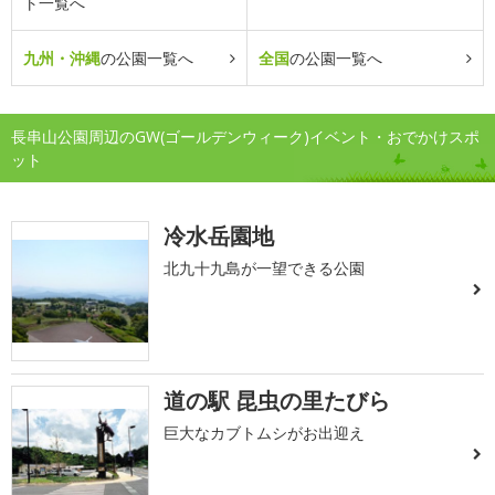
ト一覧へ
九州・沖縄
の公園一覧へ
全国
の公園一覧へ
長串山公園周辺のGW(ゴールデンウィーク)イベント・おでかけスポ
ット
冷水岳園地
北九十九島が一望できる公園
道の駅 昆虫の里たびら
巨大なカブトムシがお出迎え