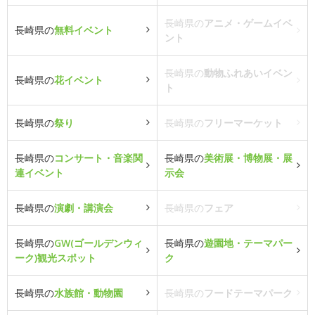
長崎県の
アニメ・ゲームイベ
長崎県の
無料イベント
ント
長崎県の
動物ふれあいイベン
長崎県の
花イベント
ト
長崎県の
祭り
長崎県の
フリーマーケット
長崎県の
コンサート・音楽関
長崎県の
美術展・博物展・展
連イベント
示会
長崎県の
演劇・講演会
長崎県の
フェア
長崎県の
GW(ゴールデンウィ
長崎県の
遊園地・テーマパー
ーク)観光スポット
ク
長崎県の
水族館・動物園
長崎県の
フードテーマパーク