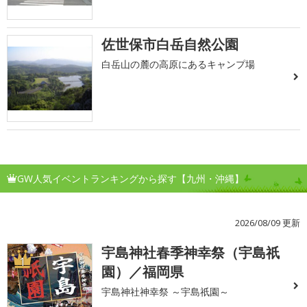
佐世保市白岳自然公園
白岳山の麓の高原にあるキャンプ場
GW人気イベントランキングから探す【九州・沖縄】
2026/08/09 更新
宇島神社春季神幸祭（宇島祇
1
園）／福岡県
宇島神社神幸祭 ～宇島祇園～