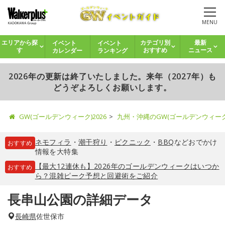
MENU
イベント
イベント
エリアから探
カテゴリ別
最新
カレンダー
ランキング
す
おすすめ
ニュース
2026年の更新は終了いたしました。来年（2027年）も
どうぞよろしくお願いします。
GW(ゴールデンウィーク)2026
九州・沖縄のGW(ゴールデンウィー
ネモフィラ
・
潮干狩り
・
ピクニック
・
BBQ
などおでかけ
おすすめ
情報を大特集
【最大12連休も】2026年のゴールデンウィークはいつか
おすすめ
ら？混雑ピーク予想と回避術をご紹介
長串山公園の詳細データ
長崎県
佐世保市