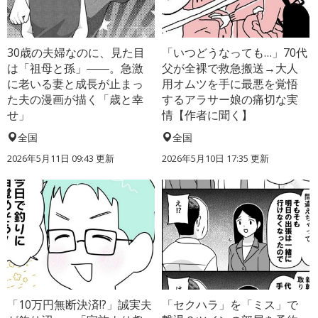
30歳の夫婦なのに、見た目
「いつどうなっても…」70代
は「祖母と孫」――。急激
父が全裸で救急搬送→大人
に老いる妻と成長が止まっ
用オムツを手に最悪を覚悟
た夫の漫画が描く「歳と幸
するアラサー娘の痛切な実
せ」
情【作者に聞く】
全国
全国
2026年5月11日 09:43 更新
2026年5月10日 17:35 更新
「10万円無断決済!?」誠実夫
「セクハラ」を「ミス」で