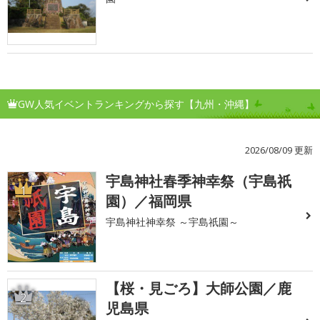
GW人気イベントランキングから探す【九州・沖縄】
2026/08/09 更新
宇島神社春季神幸祭（宇島祇
1
園）／福岡県
宇島神社神幸祭 ～宇島祇園～
【桜・見ごろ】大師公園／鹿
2
児島県