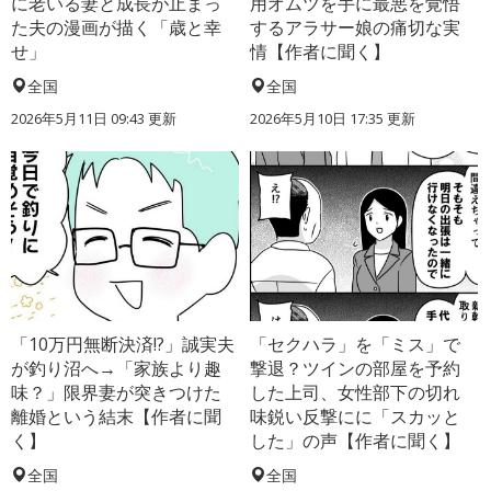
に老いる妻と成長が止まっ
用オムツを手に最悪を覚悟
た夫の漫画が描く「歳と幸
するアラサー娘の痛切な実
せ」
情【作者に聞く】
全国
全国
2026年5月11日 09:43 更新
2026年5月10日 17:35 更新
「10万円無断決済!?」誠実夫
「セクハラ」を「ミス」で
が釣り沼へ→「家族より趣
撃退？ツインの部屋を予約
味？」限界妻が突きつけた
した上司、女性部下の切れ
離婚という結末【作者に聞
味鋭い反撃にに「スカッと
く】
した」の声【作者に聞く】
全国
全国