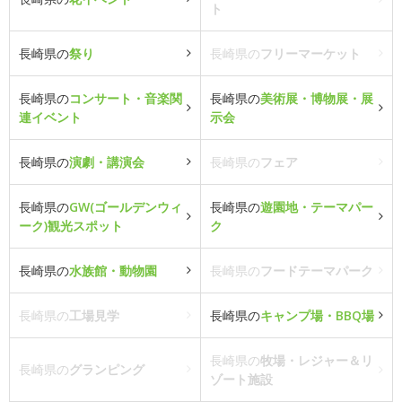
ト
長崎県の
祭り
長崎県の
フリーマーケット
長崎県の
コンサート・音楽関
長崎県の
美術展・博物展・展
連イベント
示会
長崎県の
演劇・講演会
長崎県の
フェア
長崎県の
GW(ゴールデンウィ
長崎県の
遊園地・テーマパー
ーク)観光スポット
ク
長崎県の
水族館・動物園
長崎県の
フードテーマパーク
長崎県の
工場見学
長崎県の
キャンプ場・BBQ場
長崎県の
牧場・レジャー＆リ
長崎県の
グランピング
ゾート施設