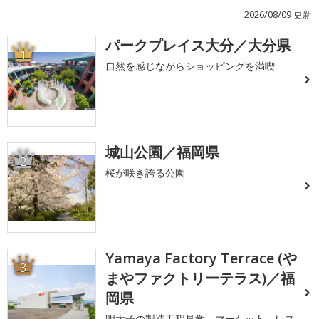
2026/08/09 更新
パークプレイス大分／大分県
1
自然を感じながらショッピングを満喫
城山公園／福岡県
2
桜が咲き誇る公園
Yamaya Factory Terrace (や
3
まやファクトリーテラス)／福
岡県
明太子の製造工程見学、マーケット、レス