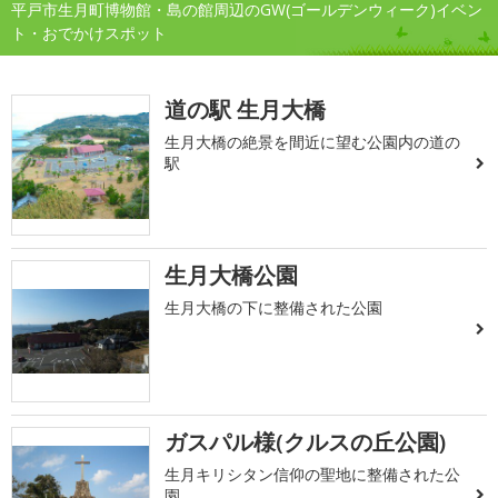
平戸市生月町博物館・島の館周辺のGW(ゴールデンウィーク)イベン
ト・おでかけスポット
道の駅 生月大橋
生月大橋の絶景を間近に望む公園内の道の
駅
生月大橋公園
生月大橋の下に整備された公園
ガスパル様(クルスの丘公園)
生月キリシタン信仰の聖地に整備された公
園