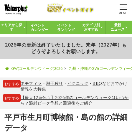
MENU
イベント
イベント
エリアから探
カテゴリ別
最新
カレンダー
ランキング
す
おすすめ
ニュース
2026年の更新は終了いたしました。来年（2027年）も
どうぞよろしくお願いします。
GW(ゴールデンウィーク)2026
九州・沖縄のGW(ゴールデンウィー
ネモフィラ
・
潮干狩り
・
ピクニック
・
BBQ
などおでかけ
おすすめ
情報を大特集
【最大12連休も】2026年のゴールデンウィークはいつか
おすすめ
ら？混雑ピーク予想と回避術をご紹介
平戸市生月町博物館・島の館の詳細
データ