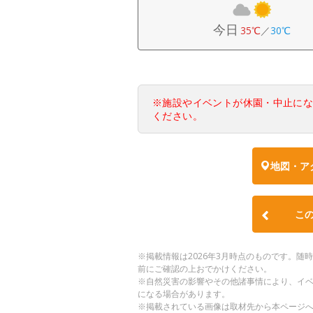
今日
35℃
／
30℃
※施設やイベントが休園・中止に
ください。
地図・ア
こ
※掲載情報は2026年3月時点のものです。
前にご確認の上おでかけください。
※自然災害の影響やその他諸事情により、イ
になる場合があります。
※掲載されている画像は取材先から本ページ