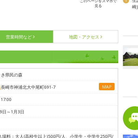
生
1
このページをスマホで
見る
崎
営業時間など
地図・アクセス
さき県民の森
MAP
県
長崎市神浦北大中尾町691-7
17:00
29日～1月3日
入場料：大人(高校生以上)500円/人、小学生・中学生250円/