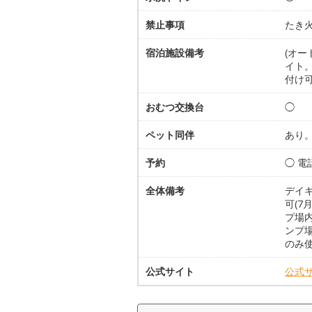
禁止事項
たき火
宿泊施設備考
(オ
イト。
付け可
おむつ交換台
◯
ペット同伴
あり
予約
◯ 
全体備考
デイ
可(7
プ場内
ンプ
のみ
公式サイト
公式