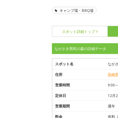
キャンプ場・BBQ場
スポット詳細
トップ
ながさき県民の森の詳細データ
スポット名
なが
住所
長崎
営業時間
9:00～
定休日
12月
営業期間
通年
料金
有料 