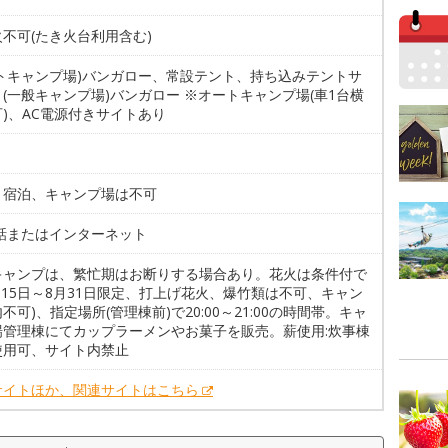
不可(たき火台利用含む)
ートキャンプ場)バンガロー、常設テント、持ち込みテントサ
(一般キャンプ場)バンガロー ※オートキャンプ場(車1台横
)、AC電源付きサイトあり
。宿泊、キャンプ場は不可
電話またはインターネット
キャンプは、繁忙期はお断りする場合あり。花火は条件付で
月15日～8月31日限定、打上げ花火、爆竹類は不可、キャン
不可)、指定場所(管理棟前)で20:00～21:00の時間帯。キャ
場管理棟にてカップラーメンやお菓子を販売。薪使用:炊事棟
使用可、サイト内禁止
サイトほか、関連サイトはこちら