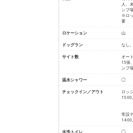
人、
ンプ
※ロ
要
ロケーション
山
ドッグラン
なし
サイト数
オー
15
ンプ場
温水シャワー
◯
チェックイン／アウト
ロッ
15:00
常設
14:00
水洗トイレ
◯