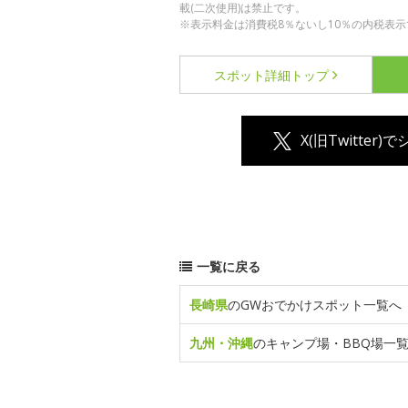
載(二次使用)は禁止です。
※表示料金は消費税8％ないし10％の内税表示
スポット詳細
トップ
X(旧Twitter)
一覧に戻る
長崎県
のGWおでかけスポット一覧へ
九州・沖縄
のキャンプ場・BBQ場一