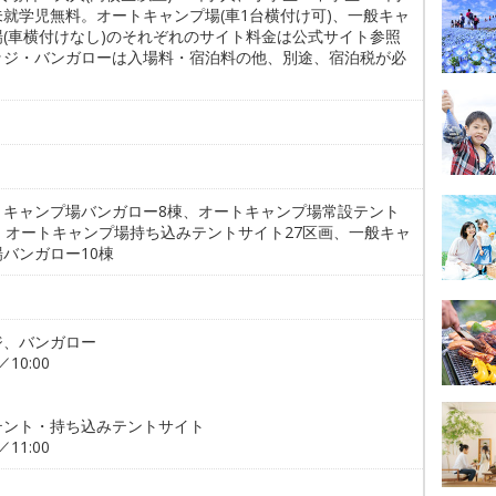
未就学児無料。オートキャンプ場(車1台横付け可)、一般キャ
場(車横付けなし)のそれぞれのサイト料金は公式サイト参照
ッジ・バンガローは入場料・宿泊料の他、別途、宿泊税が必
。
トキャンプ場バンガロー8棟、オートキャンプ場常設テント
張、オートキャンプ場持ち込みテントサイト27区画、一般キャ
バンガロー10棟
ジ、バンガロー
／10:00
テント・持ち込みテントサイト
／11:00