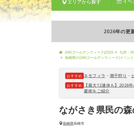
イベ
エリアから探す
2026年の
GW(ゴールデンウィーク)2026
九州・沖
長崎県のGW(ゴールデンウィーク)イベン
ネモフィラ
・
潮干狩り
・
おすすめ
【最大12連休も】202
おすすめ
避術をご紹介
ながさき県民の森
長崎県
長崎市