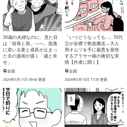
30歳の夫婦なのに、見た目
「いつどうなっても…」70代
は「祖母と孫」――。急激
父が全裸で救急搬送→大人
に老いる妻と成長が止まっ
用オムツを手に最悪を覚悟
た夫の漫画が描く「歳と幸
するアラサー娘の痛切な実
せ」
情【作者に聞く】
全国
全国
2026年5月11日 09:43 更新
2026年5月10日 17:35 更新