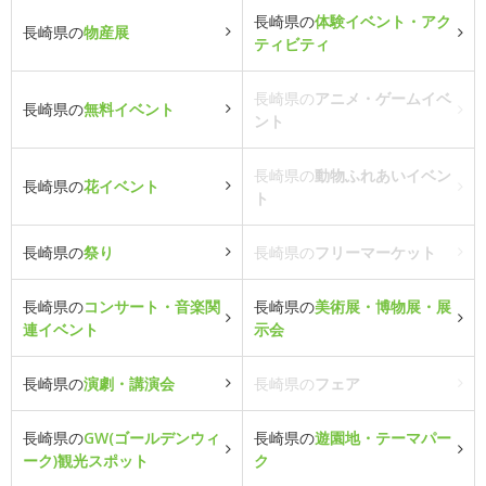
長崎県の
体験イベント・アク
長崎県の
物産展
ティビティ
長崎県の
アニメ・ゲームイベ
長崎県の
無料イベント
ント
長崎県の
動物ふれあいイベン
長崎県の
花イベント
ト
長崎県の
祭り
長崎県の
フリーマーケット
長崎県の
コンサート・音楽関
長崎県の
美術展・博物展・展
連イベント
示会
長崎県の
演劇・講演会
長崎県の
フェア
長崎県の
GW(ゴールデンウィ
長崎県の
遊園地・テーマパー
ーク)観光スポット
ク