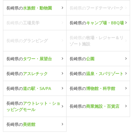
長崎県の
水族館・動物園
長崎県の
フードテーマパーク
長崎県の
工場見学
長崎県の
キャンプ場・BBQ場
長崎県の
牧場・レジャー＆リ
長崎県の
グランピング
ゾート施設
長崎県の
タワー・展望台
長崎県の
公園
長崎県の
アスレチック
長崎県の
温泉・スパリゾート
長崎県の
道の駅・SA/PA
長崎県の
博物館・科学館
長崎県の
アウトレット・ショ
長崎県の
商業施設・百貨店
ッピングモール
長崎県の
美術館