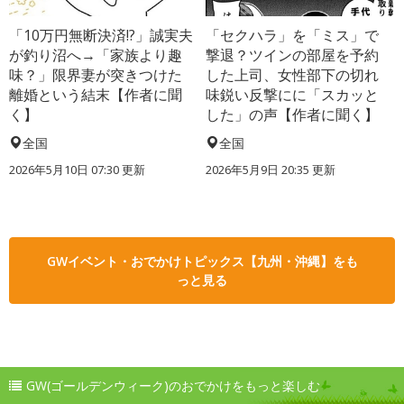
「10万円無断決済!?」誠実夫
「セクハラ」を「ミス」で
が釣り沼へ→「家族より趣
撃退？ツインの部屋を予約
味？」限界妻が突きつけた
した上司、女性部下の切れ
離婚という結末【作者に聞
味鋭い反撃にに「スカッと
く】
した」の声【作者に聞く】
全国
全国
2026年5月10日 07:30 更新
2026年5月9日 20:35 更新
GWイベント・おでかけトピックス【九州・沖縄】をも
っと見る
GW(ゴールデンウィーク)のおでかけをもっと楽しむ