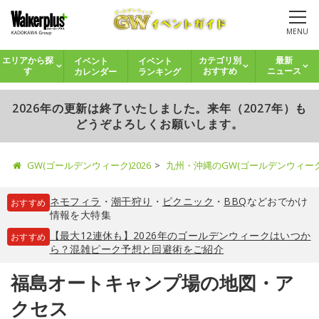
MENU
イベント
イベント
エリアから探
カテゴリ別
最新
カレンダー
ランキング
す
おすすめ
ニュース
2026年の更新は終了いたしました。来年（2027年）も
どうぞよろしくお願いします。
GW(ゴールデンウィーク)2026
九州・沖縄のGW(ゴールデンウィー
ネモフィラ
・
潮干狩り
・
ピクニック
・
BBQ
などおでかけ
おすすめ
情報を大特集
【最大12連休も】2026年のゴールデンウィークはいつか
おすすめ
ら？混雑ピーク予想と回避術をご紹介
福島オートキャンプ場の地図・ア
クセス