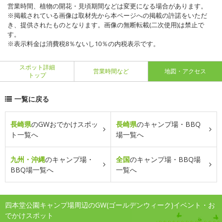
営業時間、植物の開花・見頃期間などは変更になる場合があります。
※掲載されている画像は取材先から本ページへの掲載の許諾をいただ
き、提供されたものとなります。画像の無断転載(二次使用)は禁止で
す。
※表示料金は消費税8％ないし10％の内税表示です。
スポット詳細
営業時間など
地図・アクセス
トップ
一覧に戻る
長崎県
のGWおでかけスポッ
長崎県
のキャンプ場・BBQ
ト一覧へ
場一覧へ
九州・沖縄
のキャンプ場・
全国
のキャンプ場・BBQ場
BBQ場一覧へ
一覧へ
四本堂公園キャンプ場周辺のGW(ゴールデンウィーク)イベント・お
でかけスポット