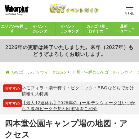
MENU
イベント
イベント
エリアから探
カテゴリ別
最新
カレンダー
ランキング
す
おすすめ
ニュース
2026年の更新は終了いたしました。来年（2027年）も
どうぞよろしくお願いします。
GW(ゴールデンウィーク)2026
九州・沖縄のGW(ゴールデンウィー
ネモフィラ
・
潮干狩り
・
ピクニック
・
BBQ
などおでかけ
おすすめ
情報を大特集
【最大12連休も】2026年のゴールデンウィークはいつか
おすすめ
ら？混雑ピーク予想と回避術をご紹介
四本堂公園キャンプ場の地図・ア
クセス