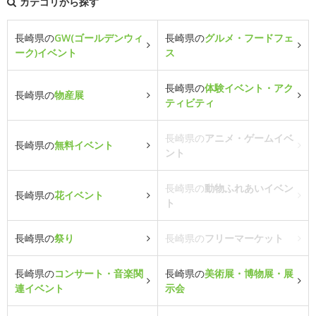
カテゴリから探す
長崎県の
GW(ゴールデンウィ
長崎県の
グルメ・フードフェ
ーク)イベント
ス
長崎県の
体験イベント・アク
長崎県の
物産展
ティビティ
長崎県の
アニメ・ゲームイベ
長崎県の
無料イベント
ント
長崎県の
動物ふれあいイベン
長崎県の
花イベント
ト
長崎県の
祭り
長崎県の
フリーマーケット
長崎県の
コンサート・音楽関
長崎県の
美術展・博物展・展
連イベント
示会