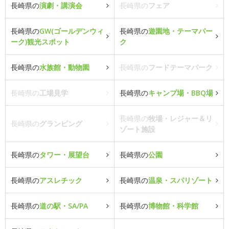
長崎県の
演劇・講演会
長崎県の
フェア
長崎県の
GW(ゴールデンウィ
長崎県の
遊園地・テーマパー
ーク)観光スポット
ク
長崎県の
水族館・動物園
長崎県の
フードテーマパーク
長崎県の
工場見学
長崎県の
キャンプ場・BBQ場
長崎県の
牧場・レジャー＆リ
長崎県の
グランピング
ゾート施設
長崎県の
タワー・展望台
長崎県の
公園
長崎県の
アスレチック
長崎県の
温泉・スパリゾート
長崎県の
道の駅・SA/PA
長崎県の
博物館・科学館