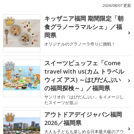
2026/08/07 更新
キッザニア福岡 期間限定「朝
1
食グラノーラマルシェ」／福
岡県
オリジナルのグラノーラ作りに挑戦！
スイーツビュッフェ「Come
2
travel with us(カム トラベル
ウィズ アス) ～はぴだんぶい
の福岡探検～」／福岡県
サンリオの「はぴだんぶい」をイメージし
たスイーツが並ぶ
アウトドアデイジャパン福岡
3
2026／福岡県
大人も子どもも楽しめる日本最大級のアウ