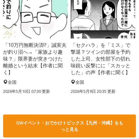
「10万円無断決済!?」誠実夫
「セクハラ」を「ミス」で
が釣り沼へ→「家族より趣
撃退？ツインの部屋を予約
味？」限界妻が突きつけた
した上司、女性部下の切れ
離婚という結末【作者に聞
味鋭い反撃にに「スカッと
く】
した」の声【作者に聞く】
全国
全国
2026年5月10日 07:30 更新
2026年5月9日 20:35 更新
GWイベント・おでかけトピックス【九州・沖縄】をも
っと見る