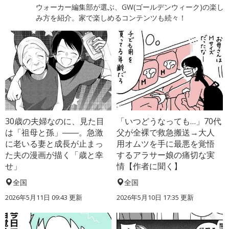
ウォーカー編集部が選ぶ、GW(ゴールデンウィーク)の楽し
み方を紹介。家で楽しめるコンテンツも続々！
30歳の夫婦なのに、見た目
「いつどうなっても…」70代
は「祖母と孫」――。急激
父が全裸で救急搬送→大人
に老いる妻と成長が止まっ
用オムツを手に最悪を覚悟
た夫の漫画が描く「歳と幸
するアラサー娘の痛切な実
せ」
情【作者に聞く】
全国
全国
2026年5月11日 09:43 更新
2026年5月10日 17:35 更新