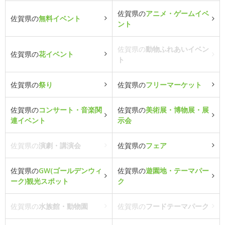
佐賀県の
アニメ・ゲームイベ
佐賀県の
無料イベント
ント
佐賀県の
動物ふれあいイベン
佐賀県の
花イベント
ト
佐賀県の
祭り
佐賀県の
フリーマーケット
佐賀県の
コンサート・音楽関
佐賀県の
美術展・博物展・展
連イベント
示会
佐賀県の
演劇・講演会
佐賀県の
フェア
佐賀県の
GW(ゴールデンウィ
佐賀県の
遊園地・テーマパー
ーク)観光スポット
ク
佐賀県の
水族館・動物園
佐賀県の
フードテーマパーク