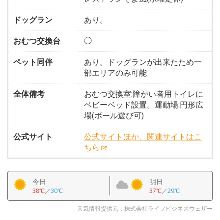
ドッグラン
あり。
おむつ交換台
◯
ペット同伴
あり。ドッグランが出来たため一
部エリアのみ可能
全体備考
おむつ交換室:障がい者用トイレに
ベビーベッド設置。運動場:円形広
場(ボール遊び可)
公式サイト
公式サイトほか、関連サイトはこ
ちら
今日
明日
38℃
／
30℃
37℃
／
29℃
天気情報提供元：株式会社ライフビジネスウェザー