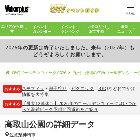
MENU
イベント
イベント
エリアから探
カテゴリ別
最新
カレンダー
ランキング
す
おすすめ
ニュース
2026年の更新は終了いたしました。来年（2027年）も
どうぞよろしくお願いします。
GW(ゴールデンウィーク)2026
九州・沖縄のGW(ゴールデンウィー
ネモフィラ
・
潮干狩り
・
ピクニック
・
BBQ
などおでかけ
おすすめ
情報を大特集
【最大12連休も】2026年のゴールデンウィークはいつか
おすすめ
ら？混雑ピーク予想と回避術をご紹介
高取山公園の詳細データ
佐賀県
神埼市