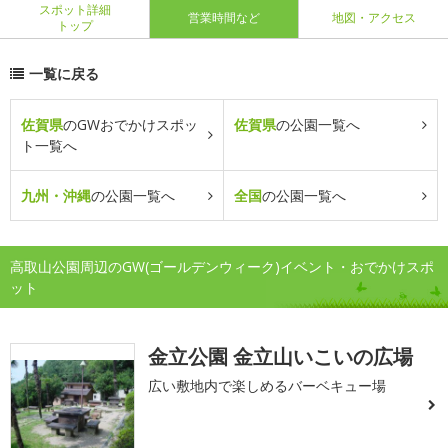
スポット詳細
営業時間など
地図・アクセス
トップ
一覧に戻る
佐賀県
のGWおでかけスポッ
佐賀県
の公園一覧へ
ト一覧へ
九州・沖縄
の公園一覧へ
全国
の公園一覧へ
高取山公園周辺のGW(ゴールデンウィーク)イベント・おでかけスポ
ット
金立公園 金立山いこいの広場
広い敷地内で楽しめるバーベキュー場