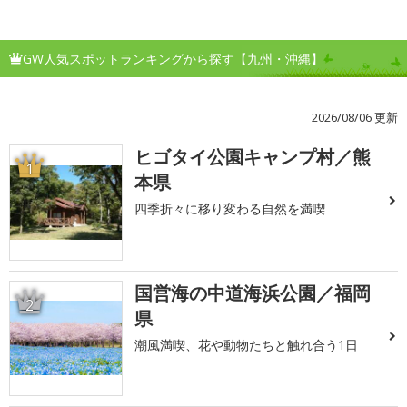
GW人気スポットランキングから探す【九州・沖縄】
2026/08/06 更新
ヒゴタイ公園キャンプ村／熊
1
本県
四季折々に移り変わる自然を満喫
国営海の中道海浜公園／福岡
2
県
潮風満喫、花や動物たちと触れ合う1日