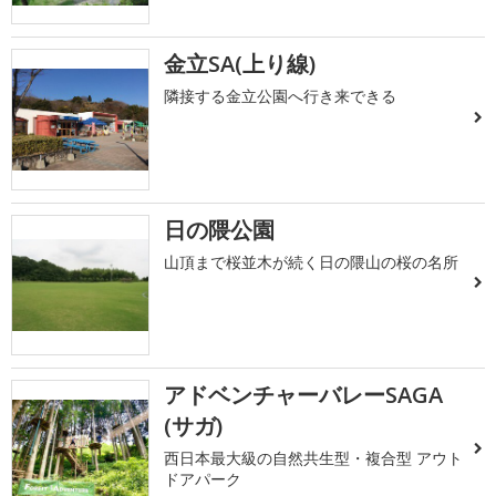
金立SA(上り線)
隣接する金立公園へ行き来できる
日の隈公園
山頂まで桜並木が続く日の隈山の桜の名所
アドベンチャーバレーSAGA
(サガ)
西日本最大級の自然共生型・複合型 アウト
ドアパーク