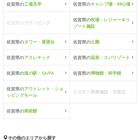
佐賀県の
工場見学
佐賀県の
キャンプ場・BBQ場
佐賀県の
牧場・レジャー＆リ
佐賀県の
グランピング
ゾート施設
佐賀県の
タワー・展望台
佐賀県の
公園
佐賀県の
アスレチック
佐賀県の
温泉・スパリゾート
佐賀県の
道の駅・SA/PA
佐賀県の
博物館・科学館
佐賀県の
アウトレット・ショ
佐賀県の
商業施設・百貨店
ッピングモール
佐賀県の
美術館
その他のエリアから探す