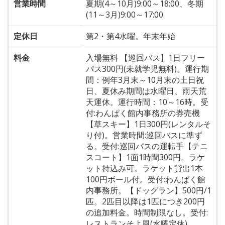
営業時間
夏期(4～10月)9:00～18:00、冬期
(11～3月)9:00～17:00
定休日
第2・第4水曜。年末年始
料金
入場無料 【巡回バス】1日フリー
パス300円(未就学児無料)。運行期
間：例年3月末～10月末の土日祝
日、夏休み期間は水曜日、雨天荒
天運休。運行時間：10～16時。受
付:わんぱく館内事務所の券売機
【草スキー】1日300円(レンタルそ
り付)。営業時間:巡回バスに準ず
る。受付:巡回バスの運転手【テニ
スコート】1面1時間300円。ラケ
ット持込み可。ラケット貸出1本
100円ボール付。受付:わんぱく館
内事務所。【ドッグラン】500円/1
匹。2匹目以降は1匹につき200円
の追加料金。時間制限なし。受付:
レストランそよ風(水曜定休)