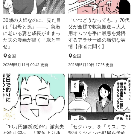
30歳の夫婦なのに、見た目
「いつどうなっても…」70代
は「祖母と孫」――。急激
父が全裸で救急搬送→大人
に老いる妻と成長が止まっ
用オムツを手に最悪を覚悟
た夫の漫画が描く「歳と幸
するアラサー娘の痛切な実
せ」
情【作者に聞く】
全国
全国
2026年5月11日 09:43 更新
2026年5月10日 17:35 更新
「10万円無断決済!?」誠実夫
「セクハラ」を「ミス」で
が釣り沼へ→「家族より趣
撃退？ツインの部屋を予約