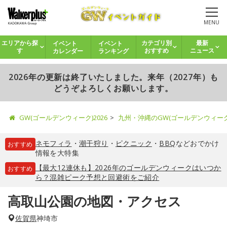
MENU
イベント
イベント
エリアから探
カテゴリ別
最新
カレンダー
ランキング
す
おすすめ
ニュース
2026年の更新は終了いたしました。来年（2027年）も
どうぞよろしくお願いします。
GW(ゴールデンウィーク)2026
九州・沖縄のGW(ゴールデンウィー
ネモフィラ
・
潮干狩り
・
ピクニック
・
BBQ
などおでかけ
おすすめ
情報を大特集
【最大12連休も】2026年のゴールデンウィークはいつか
おすすめ
ら？混雑ピーク予想と回避術をご紹介
高取山公園の地図・アクセス
佐賀県
神埼市