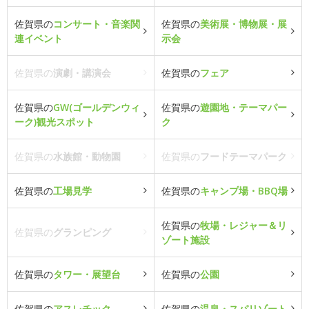
佐賀県の
コンサート・音楽関
佐賀県の
美術展・博物展・展
連イベント
示会
佐賀県の
演劇・講演会
佐賀県の
フェア
佐賀県の
GW(ゴールデンウィ
佐賀県の
遊園地・テーマパー
ーク)観光スポット
ク
佐賀県の
水族館・動物園
佐賀県の
フードテーマパーク
佐賀県の
工場見学
佐賀県の
キャンプ場・BBQ場
佐賀県の
牧場・レジャー＆リ
佐賀県の
グランピング
ゾート施設
佐賀県の
タワー・展望台
佐賀県の
公園
佐賀県の
アスレチック
佐賀県の
温泉・スパリゾート