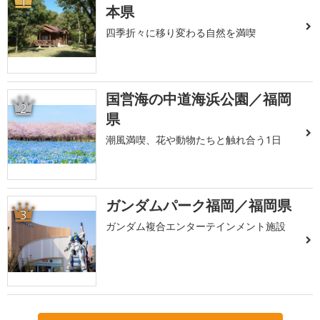
1
本県
四季折々に移り変わる自然を満喫
国営海の中道海浜公園／福岡
2
県
潮風満喫、花や動物たちと触れ合う1日
ガンダムパーク福岡／福岡県
3
ガンダム複合エンターテインメント施設