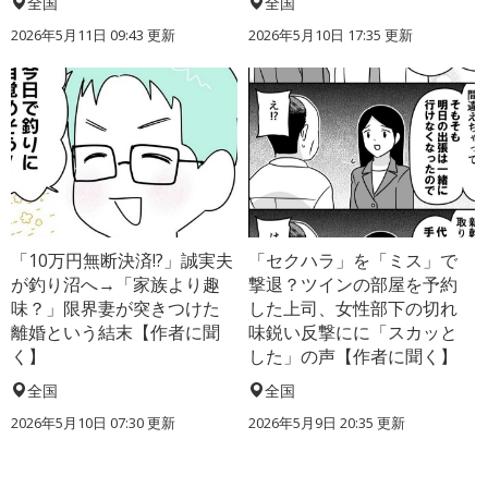
全国
全国
2026年5月11日 09:43 更新
2026年5月10日 17:35 更新
「10万円無断決済!?」誠実夫
「セクハラ」を「ミス」で
が釣り沼へ→「家族より趣
撃退？ツインの部屋を予約
味？」限界妻が突きつけた
した上司、女性部下の切れ
離婚という結末【作者に聞
味鋭い反撃にに「スカッと
く】
した」の声【作者に聞く】
全国
全国
2026年5月10日 07:30 更新
2026年5月9日 20:35 更新