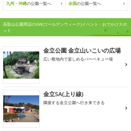
九州・沖縄
の公園一覧へ
全国
の公園一覧へ
高取山公園周辺のGW(ゴールデンウィーク)イベント・おでかけスポ
ット
金立公園 金立山いこいの広場
広い敷地内で楽しめるバーベキュー場
金立SA(上り線)
隣接する金立公園へ行き来できる