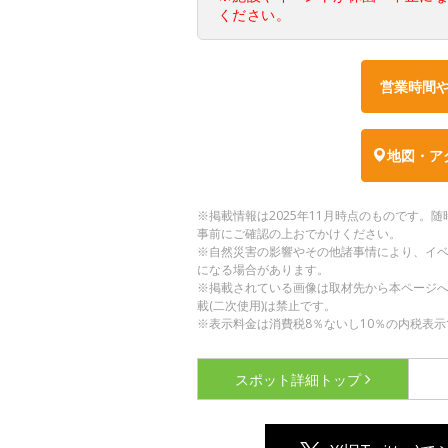
ください。
営業時間
地図・ア
※掲載情報は2025年11月時点のものです
事前にご確認の上おでかけください。
※自然災害の影響やその他諸事情により、イ
になる場合があります。
※掲載されている画像は取材先から本ページ
載(二次使用)は禁止です。
※表示料金は消費税8％ないし10％の内税表示
スポット詳細
トップ