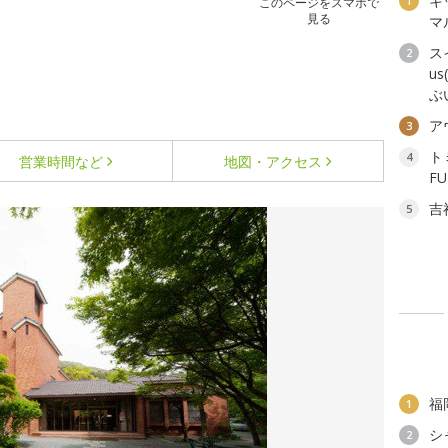
キ
1
このページをスマホで
見る
マ
ス
2
u
ぶ
ア
3
ト
4
営業時間など
地図・アクセス
F
吉
5
福
1
シ
2