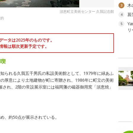
木
3
須恵町立美術センター 久我記念館
菖
4
象的
Ya
5
リ
データは2025年のものです。
情報は順次更新予定です。
満喫
知られる久我五千男氏の私設美術館として、1979年に緑あふ
の厚意により土地建物が町に寄贈され、1986年に町立の美術
催され、2階の常設展示室には福岡藩の磁器御用窯「須恵焼」
め、約50点が展示されている。