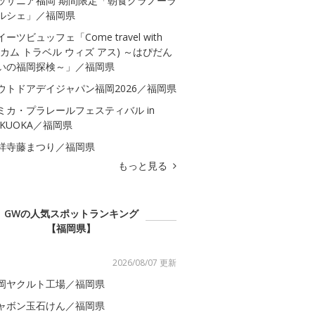
ッザニア福岡 期間限定「朝食グラノーラ
ルシェ」／福岡県
イーツビュッフェ「Come travel with
s(カム トラベル ウィズ アス) ～はぴだん
いの福岡探検～」／福岡県
ウトドアデイジャパン福岡2026／福岡県
ミカ・プラレールフェスティバル in
UKUOKA／福岡県
祥寺藤まつり／福岡県
もっと見る
GWの人気スポットランキング
【福岡県】
2026/08/07 更新
岡ヤクルト工場／福岡県
ャボン玉石けん／福岡県