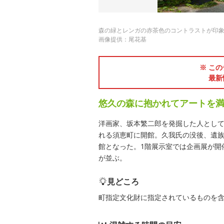
森の緑とレンガの赤茶色のコントラストが印
画像提供：尾花基
※ この
最新
悠久の森に抱かれてアートを
洋画家、坂本繁二郎を発掘した人として
れる須恵町に開館。久我氏の没後、遺族
館となった。1階展示室では企画展が開
が並ぶ。
見どころ
町指定文化財に指定されているものを含