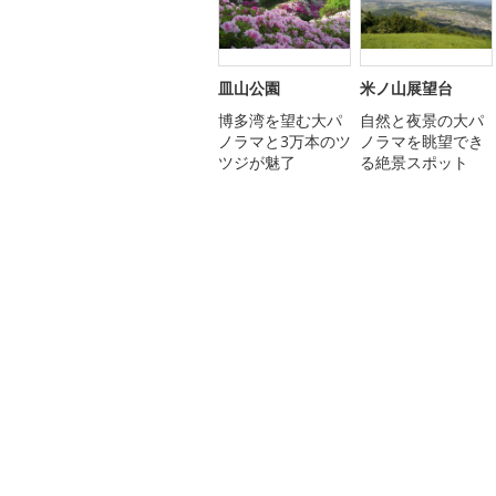
皿山公園
米ノ山展望台
博多湾を望む大パ
自然と夜景の大パ
ノラマと3万本のツ
ノラマを眺望でき
ツジが魅了
る絶景スポット