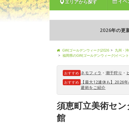
イベ
エリアから探す
2026年の
GW(ゴールデンウィーク)2026
九州・沖
福岡県のGW(ゴールデンウィーク)イベン
ネモフィラ
・
潮干狩り
・
おすすめ
【最大12連休も】202
おすすめ
避術をご紹介
須恵町立美術セン
館