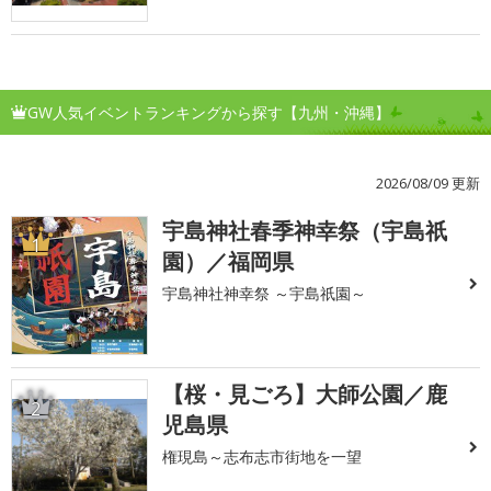
GW人気イベントランキングから探す【九州・沖縄】
2026/08/09 更新
宇島神社春季神幸祭（宇島祇
1
園）／福岡県
宇島神社神幸祭 ～宇島祇園～
【桜・見ごろ】大師公園／鹿
2
児島県
権現島～志布志市街地を一望