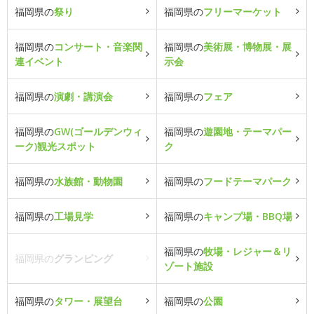
福岡県の
祭り
福岡県の
フリーマーケット
福岡県の
コンサート・音楽関
福岡県の
美術展・博物展・展
連イベント
示会
福岡県の
演劇・講演会
福岡県の
フェア
福岡県の
GW(ゴールデンウィ
福岡県の
遊園地・テーマパー
ーク)観光スポット
ク
福岡県の
水族館・動物園
福岡県の
フードテーマパーク
福岡県の
工場見学
福岡県の
キャンプ場・BBQ場
福岡県の
牧場・レジャー＆リ
福岡県の
グランピング
ゾート施設
福岡県の
タワー・展望台
福岡県の
公園