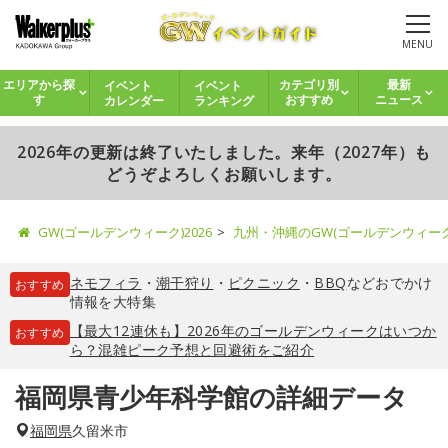
MENU
イベント
イベント
エリアから探
カテゴリ別
最新
カレンダー
ランキング
す
おすすめ
ニュース
2026年の更新は終了いたしました。来年（2027年）も
どうぞよろしくお願いします。
GW(ゴールデンウィーク)2026
九州・沖縄のGW(ゴールデンウィー
ネモフィラ
・
潮干狩り
・
ピクニック
・
BBQ
などおでかけ
おすすめ
情報を大特集
【最大12連休も】2026年のゴールデンウィークはいつか
おすすめ
ら？混雑ピーク予想と回避術をご紹介
福岡県青少年科学館の詳細データ
福岡県
久留米市