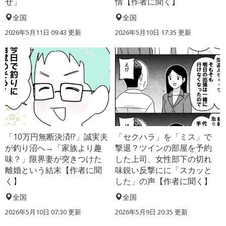
せ」
情【作者に聞く】
全国
全国
2026年5月11日 09:43 更新
2026年5月10日 17:35 更新
「10万円無断決済!?」誠実夫
「セクハラ」を「ミス」で
が釣り沼へ→「家族より趣
撃退？ツインの部屋を予約
味？」限界妻が突きつけた
した上司、女性部下の切れ
離婚という結末【作者に聞
味鋭い反撃にに「スカッと
く】
した」の声【作者に聞く】
全国
全国
2026年5月10日 07:30 更新
2026年5月9日 20:35 更新