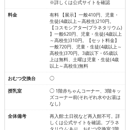
※詳しくは公式サイトを確認
料金
有料 【展示】一般410円、児童・
生徒(4歳以上～高校生)210円。
【コスモシアター(プラネタリウム)
】一般620円、児童・生徒(4歳以上
～高校生)310円。【セット料金】
一般720円、児童・生徒(4歳以上～
高校生)370円。3歳以下・65歳以
上は無料、土曜は児童・生徒(4歳
以上～高校生)無料
おむつ交換台
◯
授乳室
◯ 1階赤ちゃんコーナー、3階キッ
ズコーナー前(それぞれ水やお湯は
なし)
全体備考
再入館:土日祝など再入館不可。詳
しくは公式サイトを確認。プラネ
タリウム:あり。おむつ交換室:1階